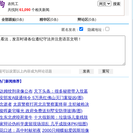
共找到
61,090
个相关新闻.
全部跟贴
(
0
条)
精华区
(
0
条)
辩论区
(
0
条)
匿名发表：
隐藏地址：
热门新闻推荐】
达姆绞刑录像公布
天下头条：很多秘密带入坟墓
安部发A级通缉令 5万悬红佛山灭门案疑凶(图)
念逝者
太原警察打死北京警察案终审 主犯被枪决
俊晖豪宅曝光 政府免费送别墅安防弹玻璃(图)
生东北虎咬死黄牛
十大假新闻：垃圾场儿童残肢
家辩论伪科学废留现场混乱 几乎成肢体PK(组图)
花口述：高中时献初夜
2000只蝴蝶贴爱因斯坦像