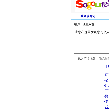
我来说两句
用户：
设为辩论话题
【
·
萨
·
公
·
纪
·
丁
·
野
·
专
·
校