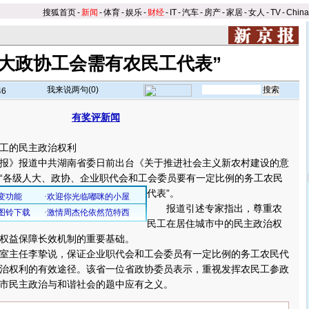
搜狐首页
-
新闻
-
体育
-
娱乐
-
财经
-
IT
-
汽车
-
房产
-
家居
-
女人
-
TV
-
Chin
人大政协工会需有农民工代表”
我来说两句(
0
)
46
有奖评新闻
工的民主政治权利
》报道中共湖南省委日前出台《关于推进社会主义新农村建设的意
“各级人大、政协、企业职代会和工会委员要有一定比例的务工农民
代表”。
报道引述专家指出，尊重农
民工在居住城市中的民主政治权
权益保障长效机制的重要基础。
主任李挚说，保证企业职代会和工会委员有一定比例的务工农民代
治权利的有效途径。该省一位省政协委员表示，重视发挥农民工参政
市民主政治与和谐社会的题中应有之义。