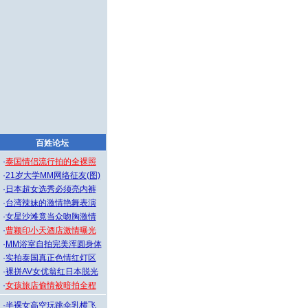
百姓论坛
·
泰国情侣流行拍的全裸照
·
21岁大学MM网络征友(图)
·
日本超女选秀必须亮内裤
·
台湾辣妹的激情艳舞表演
·
女星沙滩竟当众吻胸激情
·
曹颖印小天酒店激情曝光
·
MM浴室自拍完美浑圆身体
·
实拍泰国真正色情红灯区
·
裸拼AV女优翁红日本脱光
·
女孩旅店偷情被暗拍全程
·
半裸女高空玩跳伞乳横飞