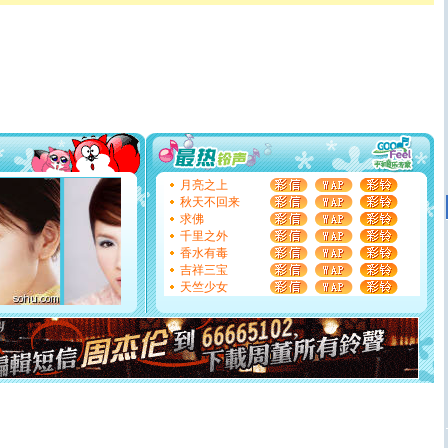
卖了。水晶之恋祝你新年快乐。
[春节]
风柔雨润好月圆，半岛铁盒伴身边，每日尽显开心
颜！冬去春来似水如烟，劳碌人生需尽欢！听一曲轻歌，
道一声平安！新年吉祥万事如愿
[春节]
传说薰衣草有四片叶子：第一片叶子是信仰，第二
片叶子是希望，第三片叶子是爱情，第四片叶子是幸运。
送你一棵薰衣草，愿你新年快乐！
[圣诞节]
圣诞节到了，想想没什么送给你的，又不打算给
你太多，只有给你五千万：千万快乐！千万要健康！千万
要平安！千万要知足！千万不要忘记我！
[圣诞节]
不只这样的日子才会想起你,而是这样的日子才
月亮之上
能正大光明地骚扰你,告诉你,圣诞要快乐!新年要快乐!天天
秋天不回来
都要快乐噢!
求佛
[圣诞节]
奉上一颗祝福的心,在这个特别的日子里,愿幸福,
千里之外
如意,快乐,鲜花,一切美好的祝愿与你同在.圣诞快乐!
香水有毒
[元旦]
看到你我会触电；看不到你我要充电；没有你我会
吉祥三宝
断电。爱你是我职业，想你是我事业，抱你是我特长，吻
天竺少女
你是我专业！水晶之恋祝你新年快乐
[元旦]
如果上天让我许三个愿望，一是今生今世和你在一
起；二是再生再世和你在一起；三是三生三世和你不再分
离。水晶之恋祝你新年快乐
[元旦]
当我狠下心扭头离去那一刻，你在我身后无助地哭
泣，这痛楚让我明白我多么爱你。我转身抱住你：这猪不
卖了。水晶之恋祝你新年快乐。
[春节]
风柔雨润好月圆，半岛铁盒伴身边，每日尽显开心
颜！冬去春来似水如烟，劳碌人生需尽欢！听一曲轻歌，
道一声平安！新年吉祥万事如愿