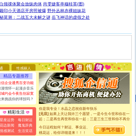
白领祼体聚会放纵肉体
尚雯婕客串穆桂英(图)
颖印小天酒店开房照被爆
野外丛林赤裸姐妹花
秘莫测：二战五大未解之谜
岳飞神话的虚假之处
[圣诞节]
圣诞节到了，想想没什么送给你的，又不打算给
你太多，只有给你五千万：千万快乐！千万要健康！千万
要平安！千万要知足！千万不要忘记我！
通
性感丽人
[圣诞节]
不只这样的日子才会想起你,而是这样的日子才
能正大光明地骚扰你,告诉你,圣诞要快乐!新年要快乐!天天
精品专题推荐
都要快乐噢!
短信企业通秀百变功能
[圣诞节]
奉上一颗祝福的心,在这个特别的日子里,愿幸福,
浪漫情怀一起漫步音乐
如意,快乐,鲜花,一切美好的祝愿与你同在.圣诞快乐!
同城约会今夜告别寂寞
[元旦]
看到你我会触电；看不到你我要充电；没有你我会
敢来挑战你的球技吗？
断电。爱你是我职业，想你是我事业，抱你是我特长，吻
你是我专业！水晶之恋祝你新年快乐
[元旦]
如果上天让我许三个愿望，一是今生今世和你在一
精彩生活
起；二是再生再世和你在一起；三是三生三世和你不再分
星座运势
每日财运
离。水晶之恋祝你新年快乐
花边新闻
魔鬼辞典
[元旦]
当我狠下心扭头离去那一刻，你在我身后无助地哭
今日运程如何？财运、事业运、
情感测试
生活笑话
泣，这痛楚让我明白我多么爱你。我转身抱住你：这猪不
桃花运，给你详细道来！！！