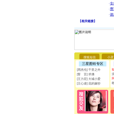
·
女
·
曹
·
诡
【
相关链接
】
搜狐短信
小灵
三星图铃专区
[周杰伦] 千里之外
[誓 言] 求佛
[王力宏] 大城小爱
[王心凌] 花的嫁纱