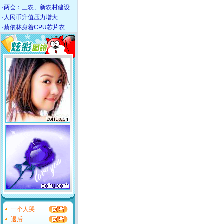
·
两会：三农、新农村建设
·
人民币升值压力增大
·
蔡依林身着CPU芯片衣
一个人哭
退后