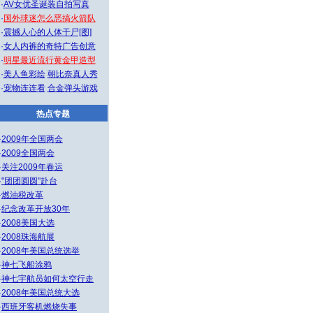
·
AV女优圣诞装自拍写真
·
国外球迷怎么恶搞火箭队
·
震撼人心的人体干尸[图]
·
女人内裤的奇特广告创意
·
明星最近流行黄金甲造型
·
美人鱼彩绘
朝比奈真人秀
·
宠物连连看
合金弹头游戏
热点专题
·
2009年全国两会
·
2009全国两会
·
关注2009年春运
·
"团团圆圆"赴台
·
燃油税改革
·
纪念改革开放30年
·
2008美国大选
·
2008珠海航展
·
2008年美国总统选举
·
神七飞船涂鸦
·
神七宇航员如何太空行走
·
2008年美国总统大选
·
西班牙客机燃烧失事