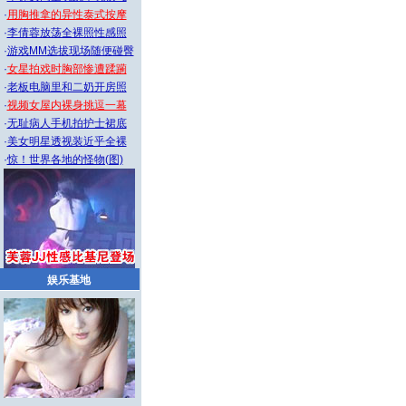
·
用胸推拿的异性泰式按摩
·
李倩蓉放荡全裸照性感照
·
游戏MM选拔现场随便碰臀
·
女星拍戏时胸部惨遭蹂躏
·
老板电脑里和二奶开房照
·
视频女屋内裸身挑逗一幕
·
无耻病人手机拍护士裙底
·
美女明星透视装近乎全裸
·
惊！世界各地的怪物(图)
娱乐基地