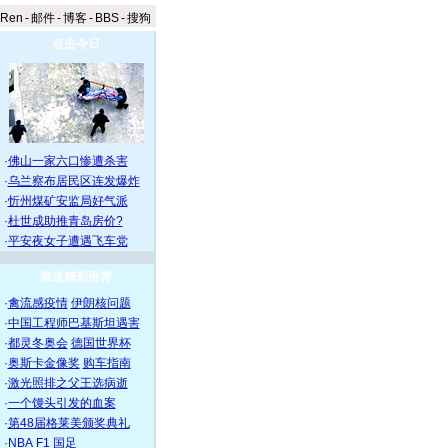
aRen
-
邮件
-
博客
-
BBS
-
搜狗
点击今日
·
佛山一家六口惨遭杀害
·
乌兰察布居民区连发爆炸
·
忻州煤矿安监局好气派
·
杜世成助推青岛房价?
·
平安夜女子遭遇飞车党
频道精彩推荐
·
禽流感疫情
伊朗核问题
·
中国工程师巴基斯坦遇害
·
都灵冬奥会
德国世界杯
·
奥斯卡金像奖
购车指南
·
激光照排之父王选病逝
·
一个馒头引发的血案
·
第48届格莱美颁奖典礼
·
NBA
F1
国足