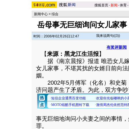
搜狐首页
-
新闻
-
体育
-
新闻中心
>
综合
岳母事无巨细询问女儿家事
我来说两句(
(3)
)
时间：2006年02月26日12:47
有奖评新闻
【
来源：黑龙江生活报
】
据《南京晨报》报道 唯恐女儿嫁
女儿家事，不堪其扰的女婿日前向法
姻。
2002年5月傅军（化名）和史菊
济问题产生了矛盾。为此，双方争吵
事无巨细地询问小夫妻之间的事情，
罪。