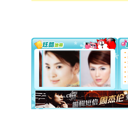
[春节]
风
颜！冬去
道一声平
[春节]
传
片叶子是
送你一棵
[圣诞节]
你太多，
要平安！
[圣诞节]
能正大光明
都要快乐噢
[圣诞节]
如意,快乐
[元旦]
看
断电。爱
你是我专
[元旦]
如
起；二是
离。水晶
[元旦]
当
泣，这痛
卖了。水
[春节]
风
颜！冬去
道一声平
[春节]
传