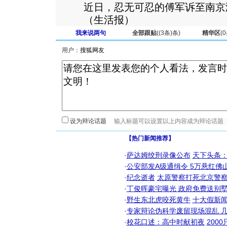
近日，忍无可忍的傅军诉至南京
（生活报）
我来说两句
全部跟贴
(
(3条)
条)
精华区
(
0
用户：
设为辩论话题
【热门新闻推荐】
·
萨达姆绞刑录像公布
天下头条
·
公安部发A级通缉令 5万悬红佛山
·
纪念逝者
太原警察打死北京警察
·
丁俊晖豪宅曝光 政府免费送别墅
·
野生东北虎咬死黄牛
十大假新
·
专家辩论伪科学废留现场混乱 几
·
校花口述：高中时献初夜
200