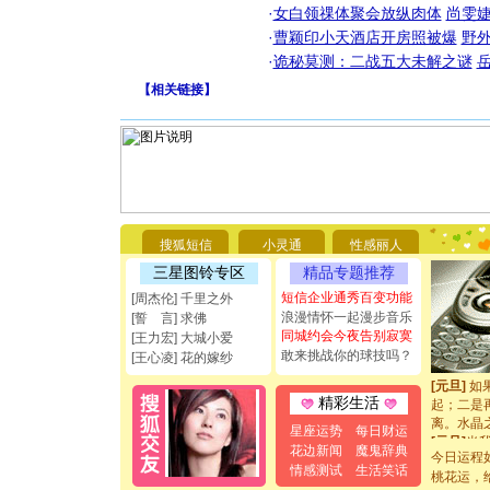
·
女白领祼体聚会放纵肉体
尚雯婕
·
曹颖印小天酒店开房照被爆
野
·
诡秘莫测：二战五大未解之谜
【
相关链接
】
[圣诞节]
你太多，
要平安！
[圣诞节]
搜狐短信
小灵通
性感丽人
能正大光明
都要快乐噢
三星图铃专区
精品专题推荐
[圣诞节]
短信企业通秀百变功能
[周杰伦] 千里之外
如意,快乐
浪漫情怀一起漫步音乐
[誓 言] 求佛
[元旦]
看
同城约会今夜告别寂寞
[王力宏] 大城小爱
断电。爱
敢来挑战你的球技吗？
[王心凌] 花的嫁纱
你是我专
[元旦]
如
起；二是
精彩生活
离。水晶
星座运势
每日财运
[元旦]
当
花边新闻
魔鬼辞典
泣，这痛
今日运程
情感测试
生活笑话
卖了。水
桃花运，