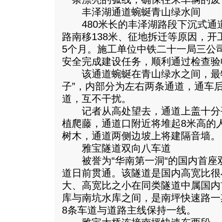
丰泽湖通道蜿蜒青山绿水间
480米长的丰泽湖路段下沉式通道
路南移138米、征地拆迁等原因，
5个月。施工单位中铁二十一局三公
安全完成建设任务，顺利通过检查验
该通道蜿蜒在青山绿水之间，最特
子”，内部分为左右两条通道，通车
道，互不干扰。
记者从高处望去，通道上盖十分
植爬藤，通道口附近将堆起8米高的
树木，通道两侧边坡上将建隔音墙。
雅宝隧道双向八车道
被誉为“华南第一洞“的国内首座双
道日前贯通。该隧道是国内高宽比很
大、高宽比之小在同类隧道中属国内
库与南坑水库之间，是南坪快速路一
8条车道与道路主线保持一线。