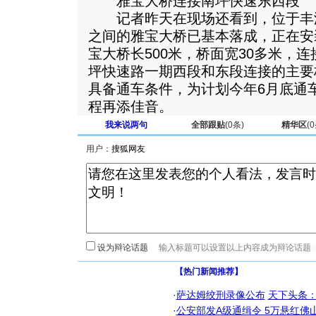
雅宝大桥连接南坪快速东西段
记者昨天在现场还看到，位于丰
之间的雅宝大桥已基本落成，正在安
宝大桥长500米，桥面宽30多米，
坪快速路一期西段和东段连接的主要
具备通车条件，为计划今年6月底通
程再添佳音。
我来说两句
全部跟贴
(
0
条)
精华区
(
0
用户：
设为辩论话题
【热门新闻推荐】
·
萨达姆绞刑录像公布
天下头条
·
公安部发A级通缉令 5万悬红佛山