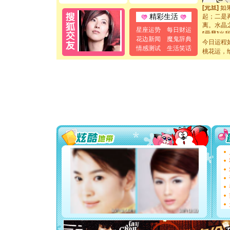
[元旦]
如
起；二是
精彩生活
离。水晶
星座运势
每日财运
[元旦]
当
花边新闻
魔鬼辞典
泣，这痛
今日运程
情感测试
生活笑话
卖了。水
桃花运，
[春节]
风
颜！冬去
道一声平
[春节]
传
片叶子是
送你一棵
[圣诞节]
你太多，
要平安！
[圣诞节]
能正大光明
都要快乐噢
[圣诞节]
如意,快乐
[元旦]
看
断电。爱
你是我专
[元旦]
如
起；二是
离。水晶