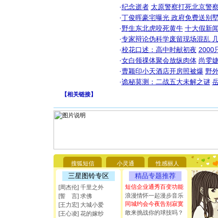
·
纪念逝者
太原警察打死北京警察
·
丁俊晖豪宅曝光 政府免费送别墅
·
野生东北虎咬死黄牛
十大假新
·
专家辩论伪科学废留现场混乱 几
·
校花口述：高中时献初夜
200
·
女白领祼体聚会放纵肉体
尚雯婕
·
曹颖印小天酒店开房照被爆
野
·
诡秘莫测：二战五大未解之谜
【
相关链接
】
[圣诞节]
你太多，
要平安！
[圣诞节]
搜狐短信
小灵通
性感丽人
能正大光明
都要快乐噢
三星图铃专区
精品专题推荐
[圣诞节]
短信企业通秀百变功能
[周杰伦] 千里之外
如意,快乐
浪漫情怀一起漫步音乐
[誓 言] 求佛
[元旦]
看
同城约会今夜告别寂寞
[王力宏] 大城小爱
断电。爱
敢来挑战你的球技吗？
[王心凌] 花的嫁纱
你是我专