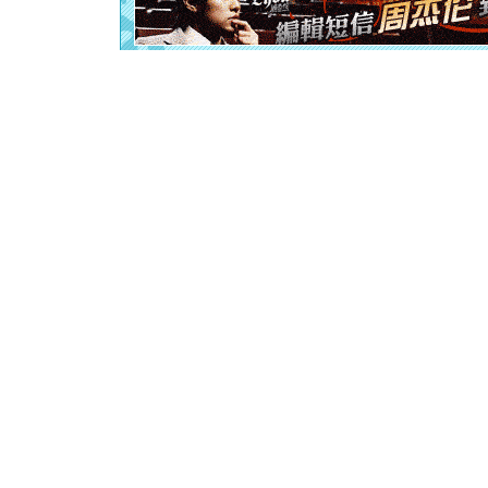
[元旦]
当
泣，这痛
卖了。水
[春节]
风
颜！冬去
道一声平
[春节]
传
片叶子是
送你一棵