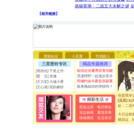
·
诡秘莫测：二战五大未解之谜
【
相关链接
】
[圣诞节]
你太多，
要平安！
搜狐短信
小灵通
性感丽人
[圣诞节]
能正大光明
三星图铃专区
精品专题推荐
都要快乐噢
短信企业通秀百变功能
[周杰伦] 千里之外
[圣诞节]
浪漫情怀一起漫步音乐
[誓 言] 求佛
如意,快乐
同城约会今夜告别寂寞
[王力宏] 大城小爱
[元旦]
看
敢来挑战你的球技吗？
[王心凌] 花的嫁纱
断电。爱
你是我专
[元旦]
如
精彩生活
起；二是
星座运势
每日财运
离。水晶
花边新闻
魔鬼辞典
[元旦]
当
今日运程
情感测试
生活笑话
泣，这痛
桃花运，
卖了。水
[春节]
风
颜！冬去