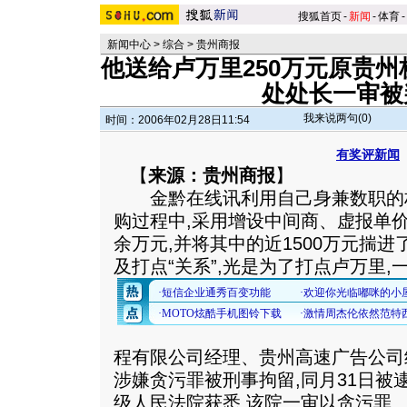
搜狐首页
-
新闻
-
体育
-
新闻中心
>
综合
>
贵州商报
他送给卢万里250万元原贵
处处长一审被
我来说两句(
0
)
时间：2006年02月28日11:54
有奖评新闻
【
来源：贵州商报
】
金黔在线讯利用自己身兼数职的权
购过程中,采用增设中间商、虚报单价
余万元,并将其中的近1500万元揣进
及打点“关系”,光是为了打点卢万里,一
程有限公司经理、贵州高速广告公司经理
涉嫌贪污罪被刑事拘留,同月31日被
级人民法院获悉,该院一审以贪污罪