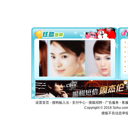
道一声平
[春节]
传
片叶子是
送你一棵
[圣诞节]
你太多，
要平安！
[圣诞节]
能正大光明
都要快乐噢
[圣诞节]
如意,快乐
[元旦]
看
断电。爱
你是我专
[元旦]
如
起；二是
离。水晶
[元旦]
当
泣，这痛
卖了。水
设置首页
-
搜狗输入法
-
支付中心
-
搜狐招聘
-
广告服务
-
客
[春节]
风
Copyright © 2018 Sohu.com I
颜！冬去
搜狐不良信息举
道一声平
[春节]
传
片叶子是