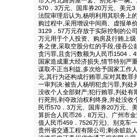
市天河北路房屋一套、别克车一辆。
570．3万元、国库券20万元、美元
法院审理后认为,杨明利用其职务上
购过程中,采用增设中间商、虚报单价
3129．57万元存放于实际控制的公司
万元用于个人投资、购房及行贿上级
务之便,采取空股分红的手段,侵吞公款
贪污罪,且贪污数额为人民币1504．4
国家造成重大经济损失,情节特别严
谋取不正当利益,多次给予国家工作人
元,其行为还构成行贿罪,应对其数罪
一审判决:被告人杨明犯贪污罪,判处
没收个人全部财产;犯行贿罪,判处有期
行死刑,剥夺政治权利终身,并处没收
民币570．3万元、国库券20万元、美
算折合人民币26．8万元)、广州市金
值人民币459．7526万元)、别克车
贵州省交通工程有限公司;剩余赃款人民