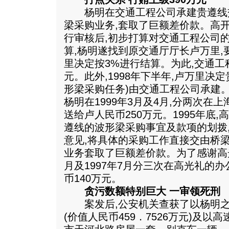
杨明在交通工程公司承建贵遵线交
梁采购业务,套取了巨额差价款。高
行审核后,初步打算对交通工程公司的
算,杨明遂找到原交通厅厅长卢万里,
里决定按3%进行结算。为此,交通工
元。此外,1998年下半年,卢万里决
形梁采购任务)由交通工程公司承建。
杨明在1999年3月及4月,分两次在
送给卢人民币250万元。1995年底
遵线的波形梁采购事宜及款项的划拨
意见,将具体的采购工作直接交由桥
业务套取了巨额差价款。为了感谢高光
月及1997年7月分三次在高光礼的
币140万元。
贪污数额特别巨大 一审领死刑
案发后,公安机关查获了以杨明之
(价值人民币459．7526万元)及