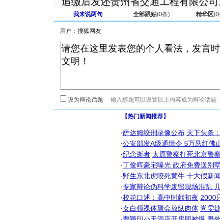
追缴后发还贵州省交通工程有限公司
我来说两句
全部跟贴
(
0
条)
精华区
(
0
用户：
设为辩论话题
【热门新闻推荐】
·
萨达姆绞刑录像公布
天下头条
·
公安部发A级通缉令 5万悬红佛山
·
纪念逝者
太原警察打死北京警察
·
丁俊晖豪宅曝光 政府免费送别墅
·
野生东北虎咬死黄牛
十大假新
·
专家辩论伪科学废留现场混乱 几
·
校花口述：高中时献初夜
200
·
女白领祼体聚会放纵肉体
尚雯婕
·
曹颖印小天酒店开房照被爆
野