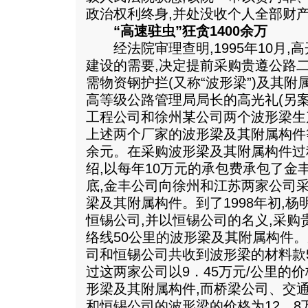
政治权利终身,并处没收个人全部财
“高速驻虫”狂贪1400余万
经法院审理查明,1995年10月,
建设的需要,决定提前采购贵遵公路二
需物资钢护拦(又称“波形梁”)及其
高等级公路管理局局长的高光礼(另
工程公司和徐州某公司两个波形梁生
上述两个厂家的波形梁及其附属构件
余元。在采购波形梁及其附属构件过
绍,以每年10万元的承包费承包了金丰公
底,金丰公司向徐州和江苏两家公司采购
梁及其附属构件。到了1998年初,
恒锡公司,并以恒锡公司的名义,采
络线50公里的波形梁及其附属构件。从1
司和恒锡公司共收到波形梁的材料款54
过这两家公司以9．45万元/公里的价
形梁及其附属构件,而桥梁公司、交
和恒锡公司的波形梁的价格为12．8