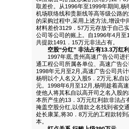
取差价。从1996年至1999年期间
机场联络线和贵新线等高等级公路的
的采购过程中,采用上述方法,增设中
材料差价3129．57万元存放于自
公司等公司的账上。自1996年4月至1
共提款1491．15万元非法占有。
空股“分红” 非法占有13.3万红
1997年底,贵州高速广告公司进
通工程公司所属各单位、高速广告公
1998年元月至2月,高速广告公司共计
杨明以个人名义入股5．2万元,私自
元。1998年6月至12月,杨明趁着
使他人将其私自以高开司之名入股的
本所产生的13．3万元红利款非法占有。
掩盖空股分红,以借款之名找到省交
处长康某,将30．8万元的工程款转
本。
打点关系 行贿上级390万元