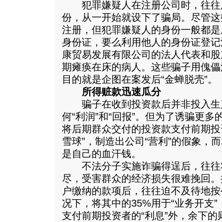
犯罪嫌疑人在注册公司时，往往
份，从一开始就设下了骗局。尽管这
注册，但犯罪嫌疑人的身份一般都是
身份证，要么利用他人的身份证登记
康贸易发展有限公司的法人代表和股
期瘫痪在床的病人。这些骗子用傀儡
目的就是企图在案发后“金蝉脱壳”。
所得赃款迅速瓜分
骗子在收到投资款后并非投入生
何“利润”和“回报”。但为了诱骗更
将后期群众交付的投资款支付前期投资
雪球”，制造出公司“营利”的假象，而
是自己的血汗钱。
不法分子实施诈骗得逞后，往往
尽，受害群众的经济损失很难挽回。
户缴纳的款项后，往往迫不及待地按
况下，将其中的35%用于“业务开支”
支付前期投资者的“利息”外，余下