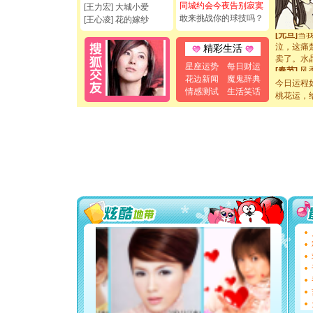
起；二是
同城约会今夜告别寂寞
[王力宏] 大城小爱
离。水晶
敢来挑战你的球技吗？
[王心凌] 花的嫁纱
[元旦]
当
泣，这痛
精彩生活
卖了。水
[春节]
风
星座运势
每日财运
颜！冬去
花边新闻
魔鬼辞典
今日运程
道一声平
情感测试
生活笑话
[春节]
桃花运，
传
片叶子是
送你一棵
[圣诞节]
你太多，
要平安！
[圣诞节]
能正大光明
都要快乐噢
[圣诞节]
如意,快乐
[元旦]
看
断电。爱
你是我专
[元旦]
如
起；二是
离。水晶
[元旦]
当
泣，这痛