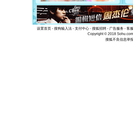
卖了。水
[春节]
风
颜！冬去
道一声平
[春节]
传
设置首页
-
搜狗输入法
-
支付中心
-
搜狐招聘
-
广告服务
-
客
片叶子是
Copyright © 2018 Sohu.com I
送你一棵
搜狐不良信息举