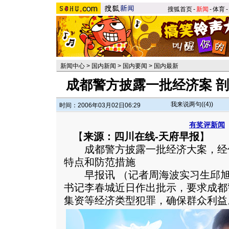
搜狐首页
-
新闻
-
体育
-
新闻中心
>
国内新闻
>
国内要闻
>
国内最新
成都警方披露一批经济案 
我来说两句(
(4)
)
时间：2006年03月02日06:29
有奖评新闻
【
来源：四川在线-天府早报
】
成都警方披露一批经济大案，经
特点和防范措施
早报讯 （记者周海波实习生邱旭
书记李春城近日作出批示，要求成都警
集资等经济类型犯罪，确保群众利益