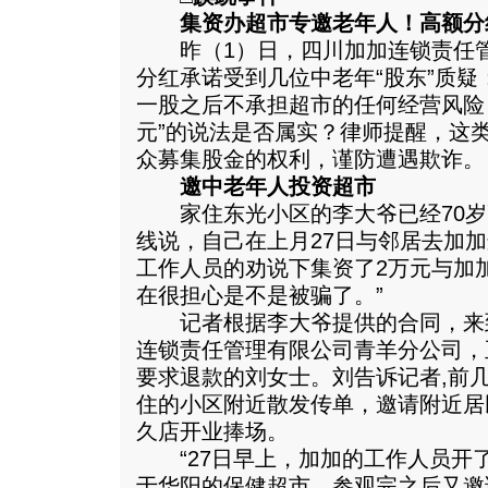
集资办超市专邀老年人！高额分
昨（1）日，四川加加连锁责任管
分红承诺受到几位中老年“股东”质疑
一股之后不承担超市的任何经营风险
元”的说法是否属实？律师提醒，这
众募集股金的权利，谨防遭遇欺诈。
邀中老年人投资超市
家住东光小区的李大爷已经70岁
线说，自己在上月27日与邻居去加
工作人员的劝说下集资了2万元与加加
在很担心是不是被骗了。”
记者根据李大爷提供的合同，来
连锁责任管理有限公司青羊分公司，
要求退款的刘女士。刘告诉记者,前
住的小区附近散发传单，邀请附近居
久店开业捧场。
“27日早上，加加的工作人员开
于华阳的保健超市，参观完之后又邀