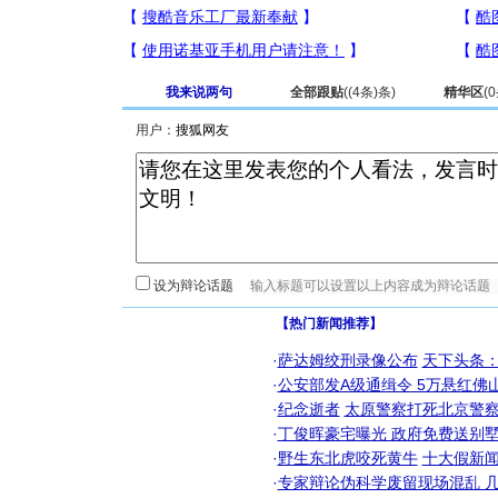
我来说两句
全部跟贴
(
(4条)
条)
精华区
(
0
用户：
设为辩论话题
【热门新闻推荐】
·
萨达姆绞刑录像公布
天下头条
·
公安部发A级通缉令 5万悬红佛山
·
纪念逝者
太原警察打死北京警察
·
丁俊晖豪宅曝光 政府免费送别墅
·
野生东北虎咬死黄牛
十大假新
·
专家辩论伪科学废留现场混乱 几