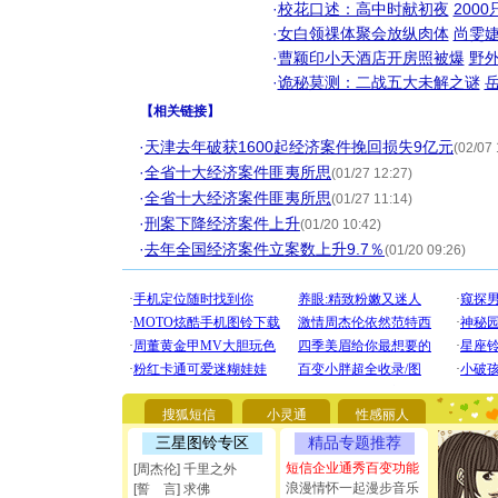
·
校花口述：高中时献初夜
200
·
女白领祼体聚会放纵肉体
尚雯婕
·
曹颖印小天酒店开房照被爆
野
·
诡秘莫测：二战五大未解之谜
【
相关链接
】
·
天津去年破获1600起经济案件挽回损失9亿元
(02/07 
·
全省十大经济案件匪夷所思
(01/27 12:27)
·
全省十大经济案件匪夷所思
(01/27 11:14)
·
刑案下降经济案件上升
(01/20 10:42)
·
去年全国经济案件立案数上升9.7％
(01/20 09:26)
[圣诞节]
你太多，
要平安！
[圣诞节]
能正大光明
都要快乐噢
[圣诞节]
如意,快乐
搜狐短信
小灵通
性感丽人
[元旦]
看
三星图铃专区
精品专题推荐
断电。爱
你是我专
短信企业通秀百变功能
[周杰伦] 千里之外
[元旦]
如
浪漫情怀一起漫步音乐
[誓 言] 求佛