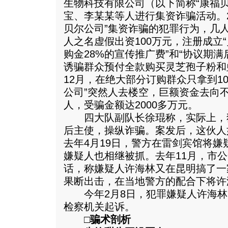
生物科技有限公司（以下简称“康福
宝、李某某等人进行集资诈骗活动。2
贝尔公司”集资诈骗的犯罪行为，几
人之名虚假出资100万元，注册成立“
购金28%的宣传推广费”和“协议期
诱骗群众预付全款购买灵芝孢子粉和虫
12月，在绝大部分订购群众只拿到1
公司”突然人去楼空，巨额资金去向不
人，受骗金额达2000多万元。
四大队副队长徐琨称，实际上，
后主使，操纵诈骗。案发后，这伙人
去年4月19日，警方在雷剑宾馆将
嫌疑人也相继被抓。去年11月，市
话，称嫌疑人许海林又在昆明搞了一
果断出击，在当地警方的配合下将许
今年2月8日，犯罪嫌疑人许海林
检察机关起诉。
□骗术剖析