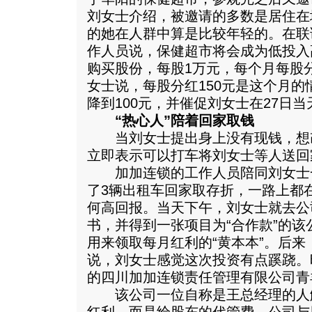
刘女士介绍，被邀请的多数是居住在
的她在人群中算是比较年轻的。在联
作人员说，保健超市将会成为低投入
购买股份，每股1万元，每个月每股分
女士说，每股分红150元是这个月
降到100元，并催促刘女士在27日
“热心人”陪着回家取钱
当刘女士提出身上没有现钱，想
立即表示可以打车将刘女士等人送回
加加连锁的工作人员陪同刘女士一
了3辆出租车回家取存折，一路上都
何高回报。当天下午，刘女士就去公
书，并得到一张项目为“合作款”的
用来领取每月红利的“黄本本”。后
说，刘女士感觉这次投资有点蹊跷。
的四川加加连锁责任管理有限公司青
该公司一位自称是王总经理的人解