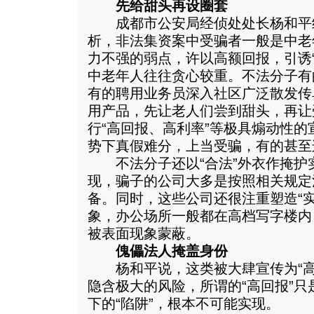
先给甜头再设圈套
成都市公安局经侦处处长杨和平
析，非法集资案中受骗者一般是中老
力不强的弱点，许以高额回报，引诱
中老年人往往贪心较重。不法分子有
有的聘用业务员深入社区广泛散发传
用产品，先让老人们尝到甜头，再让
行“高回报、高利率”等极具煽动性
势下真假难分，上当受骗，有的甚至
不法分子还以“合法”外衣作掩护
现，骗子的公司大多是按照相关规定
备。同时，这些公司还很注重塑造“
象，办公场所一般都在高档写字楼内
被表面现象蒙蔽。
傀儡法人掩盖身份
杨和平说，这类被大肆宣传为“高
隐含极大的风险，所谓的“高回报”只
下的“陷阱”，根本不可能实现。