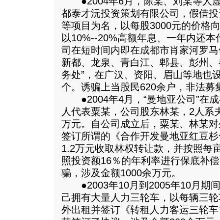
●2004年6月，陈某、刘某等人
都泰才沅投资策划有限公司，假借投
等项目为名，以每股3000元的价格
以10%--20%高额年息、一年内还
司在短时间内即在成都市肖家河罗马
新都、龙泉、青白江、郫县、彭州、
务处”，在广汉、资阳、眉山等地也设
个。诱骗上当股民620余户，非法募集
●2004年4月，“曼地亚公司”在
人代表粟某，公司股东林某，2人系
万元。自公司成立后，粟某、林某对
签订所谓的《合作开发曼地亚红豆杉
1.2万元收取林权转让款，并按照每亩
照投资额16％的年利率进行保底补
骗，涉及金额1000余万元。
●2003年10月到2005年10月
己拥有大量人力三轮车，以每辆三轮车2
外出租并签订《转租人力客运三轮车