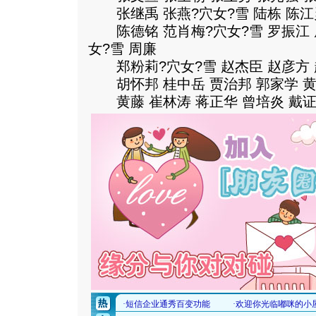
张继禹 张燕?穴女?雪 陆栋 陈江灵
陈德铭 范肖梅?穴女?雪 罗振江 
女?雪 周廉
郑粉莉?穴女?雪 赵杰臣 赵彦方 
胡怀邦 桂中岳 贾治邦 郭家学 黄玮
黄藤 崔林涛 蒋正华 曾培炎 戴证