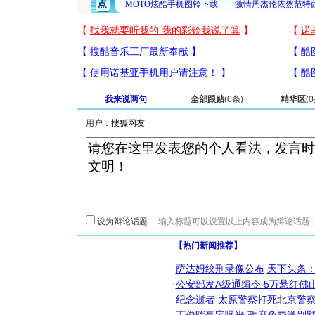
我来说两句
全部跟贴
(
0
条)
精华区
(
0
用户：
设为辩论话题
【热门新闻推荐】
·
萨达姆绞刑录像公布
天下头条
·
公安部发A级通缉令 5万悬红佛山
·
纪念逝者
太原警察打死北京警察