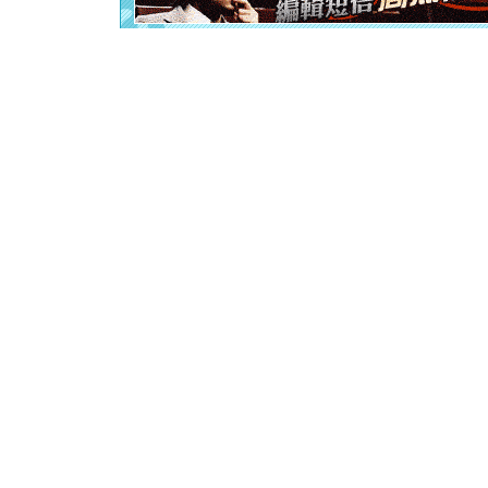
[元旦]
当
泣，这痛
卖了。水
[春节]
风
颜！冬去
道一声平
[春节]
传
片叶子是
送你一棵