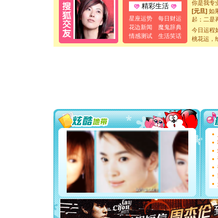
精彩生活
[元旦]
如
起；二是
星座运势
每日财运
离。水晶
花边新闻
魔鬼辞典
今日运程
[元旦]
当
情感测试
生活笑话
桃花运，
泣，这痛
卖了。水
[春节]
风
颜！冬去
道一声平
[春节]
传
片叶子是
送你一棵
[圣诞节]
你太多，
要平安！
[圣诞节]
能正大光明
都要快乐噢
[圣诞节]
如意,快乐
[元旦]
看
断电。爱
你是我专
[元旦]
如
起；二是
离。水晶