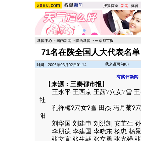
搜狐首页
-
新闻
-
体育
-
新闻中心
>
国内新闻
>
陕西新闻
>
三秦都市报
71名在陕全国人大代表名
我来说两句(
0
)
时间：2006年03月02日01:14
有奖评新闻
【
来源：三秦都市报
】
王永平 王西京 王茜?穴女?雪 王登
社
孔祥梅?穴女?雪 田杰 冯月菊?穴女
阳
刘华国 刘建申 刘洪凯 安芷生 孙
李朋德 李建国 李晓东 杨忠 杨景
张文宣 张生朝 张立勇 张光强 张