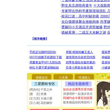
·
丁俊晖豪宅曝光 政府免费送别墅
·
野生东北虎咬死黄牛
十大假新
·
专家辩论伪科学废留现场混乱 几
·
校花口述：高中时献初夜
200
·
女白领祼体聚会放纵肉体
尚雯婕
·
曹颖印小天酒店开房照被爆
野
·
诡秘莫测：二战五大未解之谜
【
相关链接
】
[圣诞节]
你太多，
要平安！
搜狐短信
小灵通
性感丽人
[圣诞节]
三星图铃专区
精品专题推荐
能正大光明
都要快乐噢
短信企业通秀百变功能
[周杰伦] 千里之外
[圣诞节]
浪漫情怀一起漫步音乐
[誓 言] 求佛
如意,快乐
同城约会今夜告别寂寞
[王力宏] 大城小爱
[元旦]
看
敢来挑战你的球技吗？
[王心凌] 花的嫁纱
断电。爱
你是我专