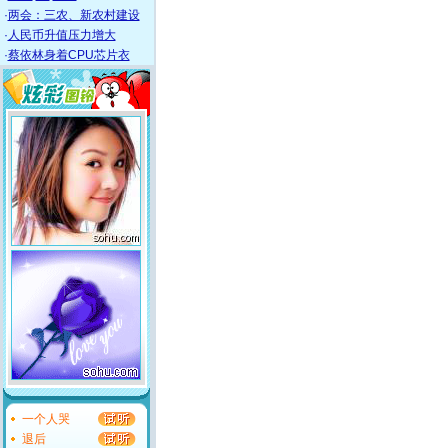
·
两会：三农、新农村建设
·
人民币升值压力增大
·
蔡依林身着CPU芯片衣
一个人哭
退后