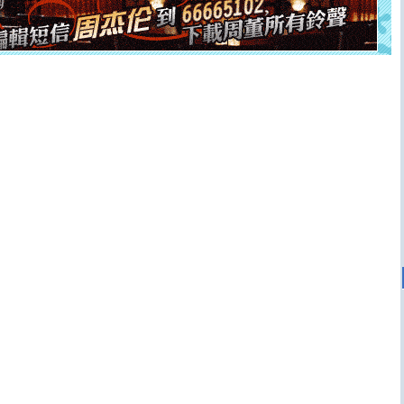
离。水晶之恋祝你新年快乐
[元旦]
当我狠下心扭头离去那一刻，你在我身后无助地哭
泣，这痛楚让我明白我多么爱你。我转身抱住你：这猪不
卖了。水晶之恋祝你新年快乐。
[春节]
风柔雨润好月圆，半岛铁盒伴身边，每日尽显开心
颜！冬去春来似水如烟，劳碌人生需尽欢！听一曲轻歌，
道一声平安！新年吉祥万事如愿
[春节]
传说薰衣草有四片叶子：第一片叶子是信仰，第二
片叶子是希望，第三片叶子是爱情，第四片叶子是幸运。
送你一棵薰衣草，愿你新年快乐！