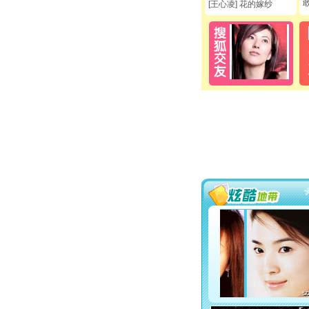
[王心凌] 花的嫁纱