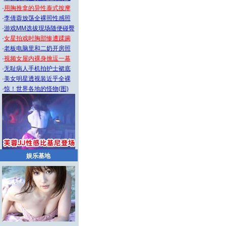
·
用胸推拿的异性泰式按摩
·
李倩蓉放荡全裸照性感照
·
游戏MM选拔现场随便碰臀
·
女星拍戏时胸部惨遭蹂躏
·
老板电脑里和二奶开房照
·
视频女屋内裸身挑逗一幕
·
无耻病人手机拍护士裙底
·
美女明星透视装近乎全裸
·
惊！世界各地的怪物(图)
娱乐基地