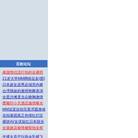
百姓论坛
·
泰国情侣流行拍的全裸照
·
21岁大学MM网络征友(图)
·
日本超女选秀必须亮内裤
·
台湾辣妹的激情艳舞表演
·
女星沙滩竟当众吻胸激情
·
曹颖印小天酒店激情曝光
·
MM浴室自拍完美浑圆身体
·
实拍泰国真正色情红灯区
·
裸拼AV女优翁红日本脱光
·
女孩旅店偷情被暗拍全程
·
半裸女高空玩跳伞乳横飞