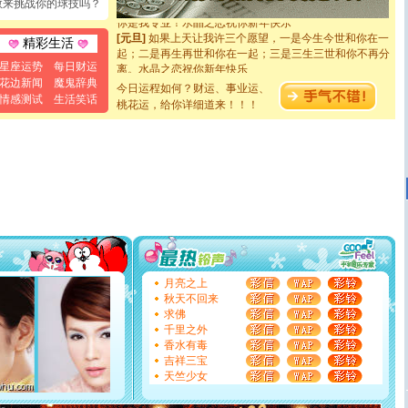
敢来挑战你的球技吗？
你是我专业！水晶之恋祝你新年快乐
[元旦]
如果上天让我许三个愿望，一是今生今世和你在一
精彩生活
起；二是再生再世和你在一起；三是三生三世和你不再分
离。水晶之恋祝你新年快乐
星座运势
每日财运
[元旦]
当我狠下心扭头离去那一刻，你在我身后无助地哭
花边新闻
魔鬼辞典
今日运程如何？财运、事业运、
泣，这痛楚让我明白我多么爱你。我转身抱住你：这猪不
情感测试
生活笑话
桃花运，给你详细道来！！！
卖了。水晶之恋祝你新年快乐。
[春节]
风柔雨润好月圆，半岛铁盒伴身边，每日尽显开心
颜！冬去春来似水如烟，劳碌人生需尽欢！听一曲轻歌，
道一声平安！新年吉祥万事如愿
[春节]
传说薰衣草有四片叶子：第一片叶子是信仰，第二
片叶子是希望，第三片叶子是爱情，第四片叶子是幸运。
送你一棵薰衣草，愿你新年快乐！
[圣诞节]
圣诞节到了，想想没什么送给你的，又不打算给
你太多，只有给你五千万：千万快乐！千万要健康！千万
要平安！千万要知足！千万不要忘记我！
[圣诞节]
不只这样的日子才会想起你,而是这样的日子才
能正大光明地骚扰你,告诉你,圣诞要快乐!新年要快乐!天天
月亮之上
都要快乐噢!
秋天不回来
[圣诞节]
奉上一颗祝福的心,在这个特别的日子里,愿幸福,
求佛
如意,快乐,鲜花,一切美好的祝愿与你同在.圣诞快乐!
千里之外
[元旦]
看到你我会触电；看不到你我要充电；没有你我会
香水有毒
断电。爱你是我职业，想你是我事业，抱你是我特长，吻
吉祥三宝
你是我专业！水晶之恋祝你新年快乐
天竺少女
[元旦]
如果上天让我许三个愿望，一是今生今世和你在一
起；二是再生再世和你在一起；三是三生三世和你不再分