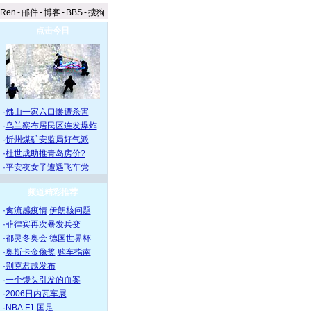
aRen
-
邮件
-
博客
-
BBS
-
搜狗
点击今日
·
佛山一家六口惨遭杀害
·
乌兰察布居民区连发爆炸
·
忻州煤矿安监局好气派
·
杜世成助推青岛房价?
·
平安夜女子遭遇飞车党
频道精彩推荐
·
禽流感疫情
伊朗核问题
·
菲律宾再次暴发兵变
·
都灵冬奥会
德国世界杯
·
奥斯卡金像奖
购车指南
·
别克君越发布
·
一个馒头引发的血案
·
2006日内瓦车展
·
NBA
F1
国足