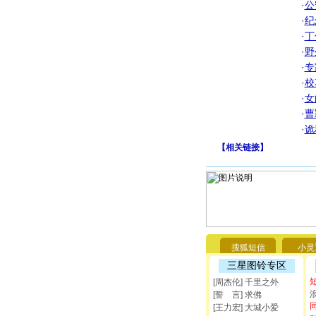
·
公
·
纪
·
丁
·
野
·
专
·
校
·
女
·
曹
·
诡
【
相关链接
】
搜狐短信
小灵
三星图铃专区
[周杰伦] 千里之外
[誓 言] 求佛
[王力宏] 大城小爱