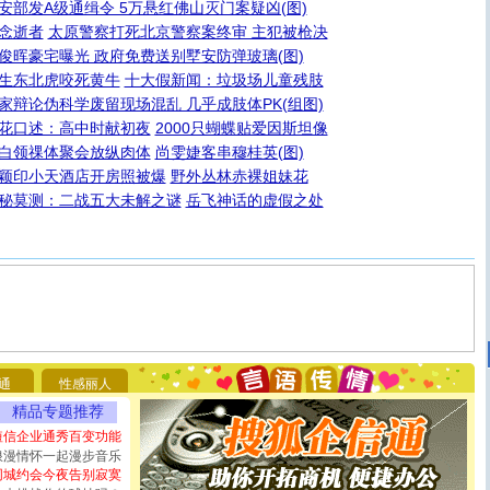
安部发A级通缉令 5万悬红佛山灭门案疑凶(图)
念逝者
太原警察打死北京警察案终审 主犯被枪决
俊晖豪宅曝光 政府免费送别墅安防弹玻璃(图)
生东北虎咬死黄牛
十大假新闻：垃圾场儿童残肢
家辩论伪科学废留现场混乱 几乎成肢体PK(组图)
花口述：高中时献初夜
2000只蝴蝶贴爱因斯坦像
白领祼体聚会放纵肉体
尚雯婕客串穆桂英(图)
颖印小天酒店开房照被爆
野外丛林赤裸姐妹花
秘莫测：二战五大未解之谜
岳飞神话的虚假之处
[圣诞节]
圣诞节到了，想想没什么送给你的，又不打算给
你太多，只有给你五千万：千万快乐！千万要健康！千万
要平安！千万要知足！千万不要忘记我！
[圣诞节]
不只这样的日子才会想起你,而是这样的日子才
通
性感丽人
能正大光明地骚扰你,告诉你,圣诞要快乐!新年要快乐!天天
精品专题推荐
都要快乐噢!
[圣诞节]
奉上一颗祝福的心,在这个特别的日子里,愿幸福,
短信企业通秀百变功能
如意,快乐,鲜花,一切美好的祝愿与你同在.圣诞快乐!
浪漫情怀一起漫步音乐
[元旦]
看到你我会触电；看不到你我要充电；没有你我会
同城约会今夜告别寂寞
断电。爱你是我职业，想你是我事业，抱你是我特长，吻