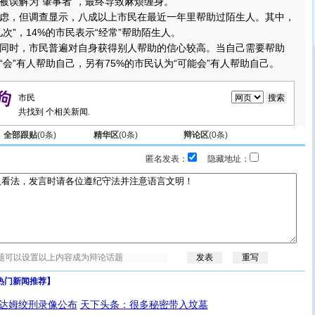
被误解为“肇事者”，最终导致麻烦缠身。
，但调查显示，八成以上市民在最近一年里帮助过陌生人。其中，
几次”，14%的市民表示“经常”帮助陌生人。
时，市民普遍对自身获得别人帮助的信心较高。当自己需要帮助
“会”有人帮助自己，另有75%的市民认为“可能会”有人帮助自己。
共找到
个相关新闻.
全部跟贴
(
0
条)
精华区
(
0
条)
辩论区
(
0
条)
匿名发表：
隐藏地址：
热门新闻推荐】
达姆绞刑录像公布
天下头条：很多秘密带入坟墓