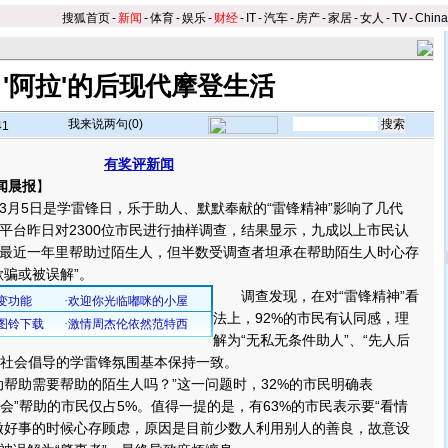
搜狐首页
-
新闻
-
体育
-
娱乐
-
财经
-
IT
-
汽车
-
房产
-
家居
-
女人
-
TV
-
Chin
'阿拉'的后现代摩登生活
我来说两句(
0
)
41
有奖评新闻
闻晨报
】
5日是学雷锋日，乐于助人、默默奉献的“雷锋精神”影响了几代
平台昨日对2300位市民进行抽样调查，结果显示，九成以上市民认
最近一年里帮助过陌生人，但半数受调查者坦承在帮助陌生人时心存
欺骗或被误解”。
调查发现，在对“雷锋精神”看
法上，92%的市民有认同感，理
解为“无私无条件助人”、“先人后
与全社会倡导的学雷锋氛围基本保持一致。
助需要帮助的陌生人吗？”这一问题时，32%的市民明确表
不会”帮助的市民仅占5%。值得一提的是，有63%的市民表示要“看情
做好事的时候心存顾虑，原因是目前少数人利用别人的善良，故意设