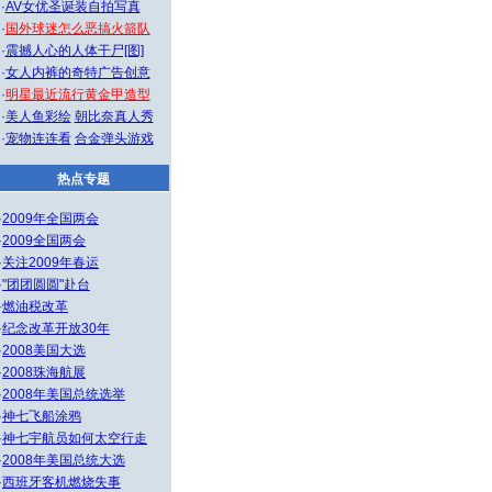
·
AV女优圣诞装自拍写真
·
国外球迷怎么恶搞火箭队
·
震撼人心的人体干尸[图]
·
女人内裤的奇特广告创意
·
明星最近流行黄金甲造型
·
美人鱼彩绘
朝比奈真人秀
·
宠物连连看
合金弹头游戏
热点专题
·
2009年全国两会
·
2009全国两会
·
关注2009年春运
·
"团团圆圆"赴台
·
燃油税改革
·
纪念改革开放30年
·
2008美国大选
·
2008珠海航展
·
2008年美国总统选举
·
神七飞船涂鸦
·
神七宇航员如何太空行走
·
2008年美国总统大选
·
西班牙客机燃烧失事