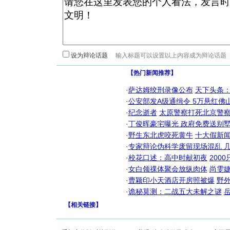
设为辩论话题
【热门新闻推荐】
·
萨达姆绞刑录像公布
天下头条
·
公安部发A级通缉令 5万悬红佛山
·
纪念逝者
太原警察打死北京警察
·
丁俊晖豪宅曝光 政府免费送别墅
·
野生东北虎咬死黄牛
十大假新
·
专家辩论伪科学废留现场混乱 几
·
校花口述：高中时献初夜
200
·
女白领祼体聚会放纵肉体
尚雯婕
·
曹颖印小天酒店开房照被爆
野
·
诡秘莫测：二战五大未解之谜
【
相关链接
】