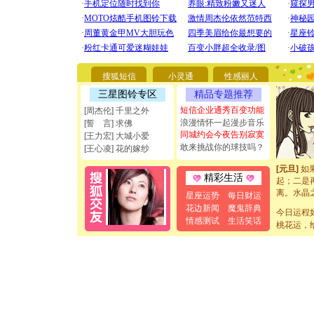
[圣诞节]
你太多，
要平安！
[圣诞节]
搜狐短信
小灵通
性感丽人
能正大光明
都要快乐噢
三星图铃专区
精品专题推荐
[圣诞节]
短信企业通秀百变功能
[周杰伦] 千里之外
如意,快乐
浪漫情怀一起漫步音乐
[誓 言] 求佛
[元旦]
看
同城约会今夜告别寂寞
[王力宏] 大城小爱
断电。爱
敢来挑战你的球技吗？
你是我专
[王心凌] 花的嫁纱
[元旦]
如
起；二是
精彩生活
离。水晶
星座运势
每日财运
[元旦]
当
泣，这痛
花边新闻
魔鬼辞典
今日运程
卖了。水
情感测试
生活笑话
桃花运，
[春节]
风
颜！冬去
道一声平
[春节]
传
片叶子是
送你一棵
[圣诞节]