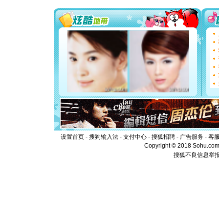
你太多，
要平安！
[圣诞节]
能正大光明
都要快乐噢
[圣诞节]
如意,快乐
[元旦]
看
断电。爱
你是我专
[元旦]
如
起；二是
离。水晶
[元旦]
当
泣，这痛
卖了。水
[春节]
风
设置首页
-
搜狗输入法
-
支付中心
-
搜狐招聘
-
广告服务
-
客
颜！冬去
Copyright © 2018 Sohu.com I
道一声平
搜狐不良信息举
[春节]
传
片叶子是
送你一棵