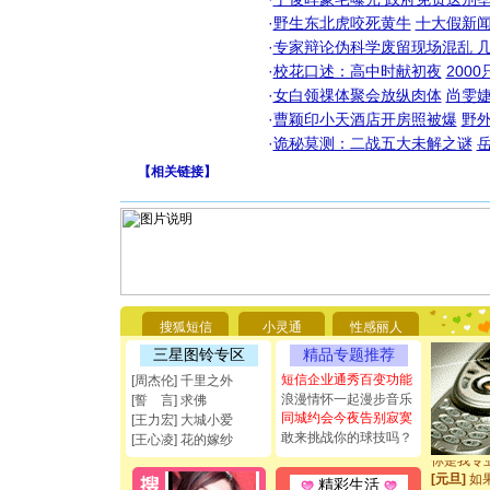
·
野生东北虎咬死黄牛
十大假新
·
专家辩论伪科学废留现场混乱 几
·
校花口述：高中时献初夜
200
·
女白领祼体聚会放纵肉体
尚雯婕
·
曹颖印小天酒店开房照被爆
野
·
诡秘莫测：二战五大未解之谜
【
相关链接
】
[圣诞节]
你太多，
要平安！
[圣诞节]
搜狐短信
小灵通
性感丽人
能正大光明
三星图铃专区
精品专题推荐
都要快乐噢
短信企业通秀百变功能
[圣诞节]
[周杰伦] 千里之外
如意,快乐
浪漫情怀一起漫步音乐
[誓 言] 求佛
[元旦]
看
同城约会今夜告别寂寞
[王力宏] 大城小爱
断电。爱
敢来挑战你的球技吗？
[王心凌] 花的嫁纱
你是我专
[元旦]
如
精彩生活