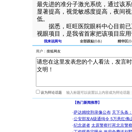
最先进的准分子激光系统，通过该系
显著提高，视觉敏感度提高，夜间视
低。
据悉，旺旺医院眼科中心目前已
视眼项目，是我省首家把该项目应用
我来说两句
全部跟贴
(
0
条)
精华区
(
0
用户：
设为辩论话题
【热门新闻推荐】
·
萨达姆绞刑录像公布
天下头条
·
公安部发A级通缉令 5万悬红佛山
·
纪念逝者
太原警察打死北京警察
·
丁俊晖豪宅曝光 政府免费送别墅