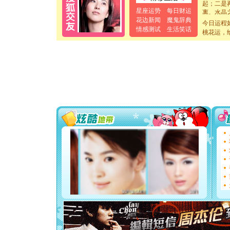
起；二是
离。水晶
星座运势
每日财运
[元旦]
当
花边新闻
魔鬼辞典
今日运程
泣，这痛
情感测试
生活笑话
桃花运，
卖了。水
[春节]
风
颜！冬去
道一声平
[春节]
传
片叶子是
送你一棵
[圣诞节]
你太多，
要平安！
[圣诞节]
能正大光明
都要快乐噢
[圣诞节]
如意,快乐
[元旦]
看
断电。爱
你是我专
[元旦]
如
起；二是
离。水晶
[元旦]
当
泣，这痛