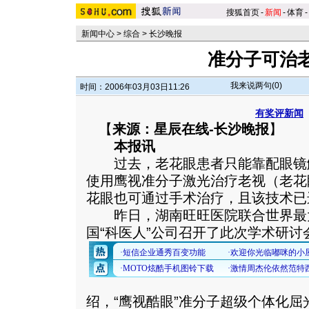
搜狐首页
-
新闻
-
体育
-
新闻中心
>
综合
>
长沙晚报
准分子可治
我来说两句(
0
)
时间：2006年03月03日11:26
有奖评新闻
【
来源：星辰在线-长沙晚报
】
本报讯
过去，老花眼患者只能靠配眼镜
使用鹰视准分子激光治疗老视（老花
花眼也可通过手术治疗，且该技术已
昨日，湖南旺旺医院联合世界最
国“科医人”公司召开了此次学术研讨
绍，“鹰视酷眼”准分子超级个体化