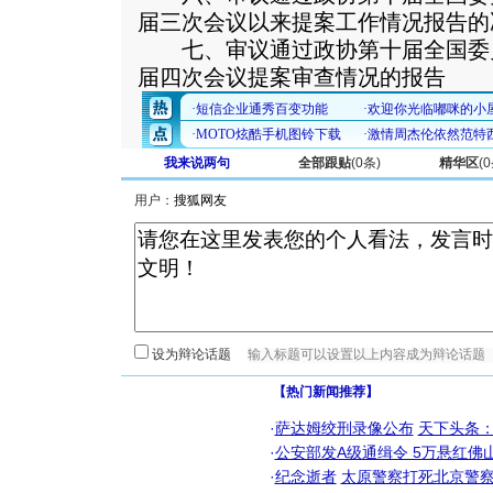
届三次会议以来提案工作情况报告的
七、审议通过政协第十届全国委
届四次会议提案审查情况的报告
我来说两句
全部跟贴
(
0
条)
精华区
(
0
用户：
设为辩论话题
【热门新闻推荐】
·
萨达姆绞刑录像公布
天下头条
·
公安部发A级通缉令 5万悬红佛山
·
纪念逝者
太原警察打死北京警察