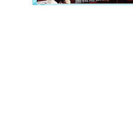
颜！冬去
道一声平
[春节]
传
片叶子是
送你一棵