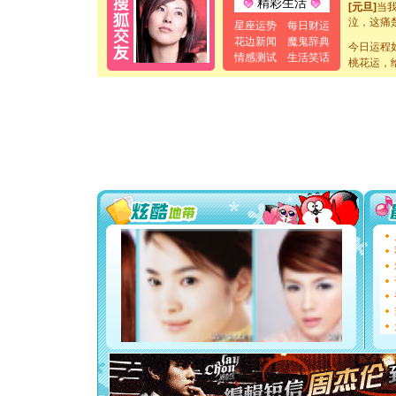
精彩生活
[元旦]
当
泣，这痛
星座运势
每日财运
卖了。水
花边新闻
魔鬼辞典
[春节]
今日运程
风
情感测试
生活笑话
颜！冬去
桃花运，
道一声平
[春节]
传
片叶子是
送你一棵
[圣诞节]
你太多，
要平安！
[圣诞节]
能正大光明
都要快乐噢
[圣诞节]
如意,快乐
[元旦]
看
断电。爱
你是我专
[元旦]
如
起；二是
离。水晶
[元旦]
当
泣，这痛
卖了。水
[春节]
风