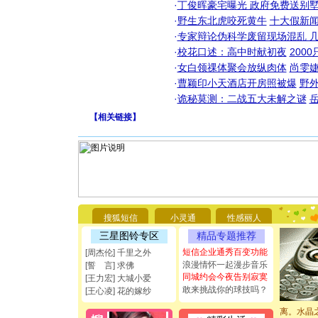
·
丁俊晖豪宅曝光 政府免费送别墅
·
野生东北虎咬死黄牛
十大假新
·
专家辩论伪科学废留现场混乱 几
·
校花口述：高中时献初夜
200
·
女白领祼体聚会放纵肉体
尚雯婕
·
曹颖印小天酒店开房照被爆
野
·
诡秘莫测：二战五大未解之谜
【
相关链接
】
[圣诞节]
你太多，
要平安！
[圣诞节]
能正大光明
都要快乐噢
搜狐短信
小灵通
性感丽人
[圣诞节]
三星图铃专区
精品专题推荐
如意,快乐
[元旦]
看
短信企业通秀百变功能
[周杰伦] 千里之外
断电。爱
浪漫情怀一起漫步音乐
[誓 言] 求佛
你是我专
同城约会今夜告别寂寞
[王力宏] 大城小爱
[元旦]
如
敢来挑战你的球技吗？
[王心凌] 花的嫁纱
起；二是
离。水晶