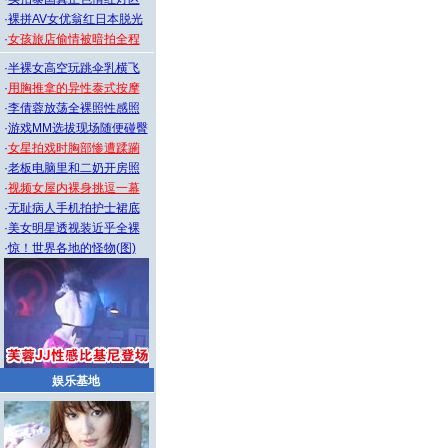
·
裸拼AV女优翁红日本脱光
·
女孩旅店偷情被暗拍全程
·
半裸女高空玩跳伞乳横飞
·
用胸推拿的异性泰式按摩
·
李倩蓉放荡全裸照性感照
·
游戏MM选拔现场随便碰臀
·
女星拍戏时胸部惨遭蹂躏
·
老板电脑里和二奶开房照
·
视频女屋内裸身挑逗一幕
·
无耻病人手机拍护士裙底
·
美女明星透视装近乎全裸
·
惊！世界各地的怪物(图)
娱乐基地