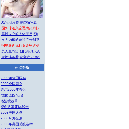
·
AV女优圣诞装自拍写真
·
国外球迷怎么恶搞火箭队
·
震撼人心的人体干尸[图]
·
女人内裤的奇特广告创意
·
明星最近流行黄金甲造型
·
美人鱼彩绘
朝比奈真人秀
·
宠物连连看
合金弹头游戏
热点专题
·
2009年全国两会
·
2009全国两会
·
关注2009年春运
·
"团团圆圆"赴台
·
燃油税改革
·
纪念改革开放30年
·
2008美国大选
·
2008珠海航展
·
2008年美国总统选举