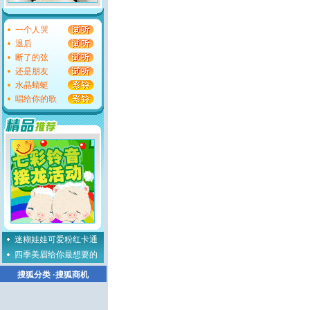
一个人哭
退后
断了的弦
还是朋友
水晶蜻蜓
唱给你的歌
迷糊娃娃可爱粉红卡通
四季美眉给你最想要的
搜狐分类
·
搜狐商机