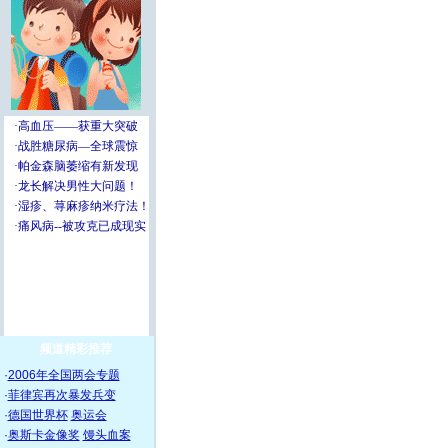
频道精彩推荐
·
2006年全国两会专题
·
菲律宾再次暴发兵变
·
德国世界杯
奥运会
·
奥斯卡金像奖
馒头血案