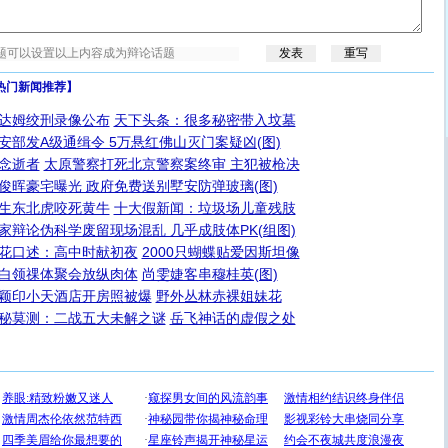
热门新闻推荐】
达姆绞刑录像公布
天下头条：很多秘密带入坟墓
安部发A级通缉令 5万悬红佛山灭门案疑凶(图)
念逝者
太原警察打死北京警察案终审 主犯被枪决
俊晖豪宅曝光 政府免费送别墅安防弹玻璃(图)
生东北虎咬死黄牛
十大假新闻：垃圾场儿童残肢
家辩论伪科学废留现场混乱 几乎成肢体PK(组图)
花口述：高中时献初夜
2000只蝴蝶贴爱因斯坦像
白领祼体聚会放纵肉体
尚雯婕客串穆桂英(图)
颖印小天酒店开房照被爆
野外丛林赤裸姐妹花
秘莫测：二战五大未解之谜
岳飞神话的虚假之处
[圣诞节]
圣诞节到了，想想没什么送给你的，又不打算给