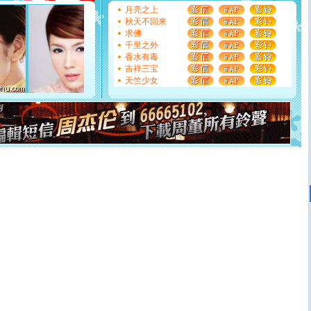
能正大光明地骚扰你,告诉你,圣诞要快乐!新年要快乐!天天
月亮之上
都要快乐噢!
秋天不回来
[圣诞节]
奉上一颗祝福的心,在这个特别的日子里,愿幸福,
求佛
如意,快乐,鲜花,一切美好的祝愿与你同在.圣诞快乐!
千里之外
[元旦]
看到你我会触电；看不到你我要充电；没有你我会
香水有毒
断电。爱你是我职业，想你是我事业，抱你是我特长，吻
吉祥三宝
你是我专业！水晶之恋祝你新年快乐
天竺少女
[元旦]
如果上天让我许三个愿望，一是今生今世和你在一
起；二是再生再世和你在一起；三是三生三世和你不再分
离。水晶之恋祝你新年快乐
[元旦]
当我狠下心扭头离去那一刻，你在我身后无助地哭
泣，这痛楚让我明白我多么爱你。我转身抱住你：这猪不
卖了。水晶之恋祝你新年快乐。
[春节]
风柔雨润好月圆，半岛铁盒伴身边，每日尽显开心
颜！冬去春来似水如烟，劳碌人生需尽欢！听一曲轻歌，
道一声平安！新年吉祥万事如愿
[春节]
传说薰衣草有四片叶子：第一片叶子是信仰，第二
片叶子是希望，第三片叶子是爱情，第四片叶子是幸运。
送你一棵薰衣草，愿你新年快乐！