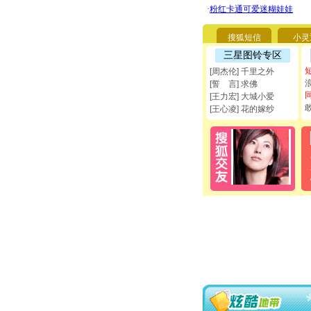
搜狐短信
小灵
三星图铃专区
[周杰伦] 千里之外
[誓 言] 求佛
[王力宏] 大城小爱
[王心凌] 花的嫁纱