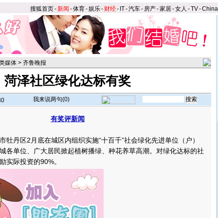
搜狐首页
-
新闻
-
体育
-
娱乐
-
财经
-
IT
-
汽车
-
房产
-
家居
-
女人
-
TV
-
Chin
类媒体
>
齐鲁晚报
菏泽社区绿化达标有奖
我来说两句(
0
)
30
有奖评新闻
】
牡丹区2月底在城区内组织实施“十百千”社会绿化先进单位（户）
城各单位、广大居民掀起植树播绿、种花养草高潮。对绿化达标的社
励实际投资的90%。