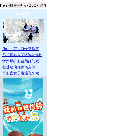
aRen
-
邮件
-
博客
-
BBS
-
搜狗
点击今日
·
佛山一家六口惨遭杀害
·
乌兰察布居民区连发爆炸
·
忻州煤矿安监局好气派
·
杜世成助推青岛房价?
·
平安夜女子遭遇飞车党