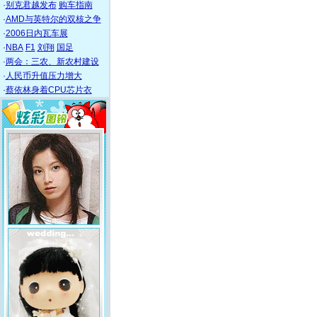
·
别克君越发布
购车指南
·
AMD与英特尔的双核之争
·
2006日内瓦车展
·
NBA
F1
刘翔
国足
·
两会：三农、新农村建设
·
人民币升值压力增大
·
蔡依林身着CPU芯片衣