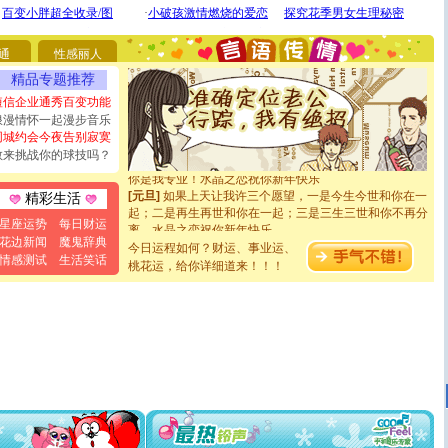
你太多，只有给你五千万：千万快乐！千万要健康！千万
要平安！千万要知足！千万不要忘记我！
[圣诞节]
不只这样的日子才会想起你,而是这样的日子才
通
性感丽人
能正大光明地骚扰你,告诉你,圣诞要快乐!新年要快乐!天天
精品专题推荐
都要快乐噢!
[圣诞节]
奉上一颗祝福的心,在这个特别的日子里,愿幸福,
短信企业通秀百变功能
如意,快乐,鲜花,一切美好的祝愿与你同在.圣诞快乐!
浪漫情怀一起漫步音乐
[元旦]
看到你我会触电；看不到你我要充电；没有你我会
同城约会今夜告别寂寞
断电。爱你是我职业，想你是我事业，抱你是我特长，吻
敢来挑战你的球技吗？
你是我专业！水晶之恋祝你新年快乐
[元旦]
如果上天让我许三个愿望，一是今生今世和你在一
精彩生活
起；二是再生再世和你在一起；三是三生三世和你不再分
离。水晶之恋祝你新年快乐
星座运势
每日财运
[元旦]
当我狠下心扭头离去那一刻，你在我身后无助地哭
花边新闻
魔鬼辞典
今日运程如何？财运、事业运、
泣，这痛楚让我明白我多么爱你。我转身抱住你：这猪不
情感测试
生活笑话
桃花运，给你详细道来！！！
卖了。水晶之恋祝你新年快乐。
[春节]
风柔雨润好月圆，半岛铁盒伴身边，每日尽显开心
颜！冬去春来似水如烟，劳碌人生需尽欢！听一曲轻歌，
道一声平安！新年吉祥万事如愿
[春节]
传说薰衣草有四片叶子：第一片叶子是信仰，第二
片叶子是希望，第三片叶子是爱情，第四片叶子是幸运。
送你一棵薰衣草，愿你新年快乐！
[圣诞节]
圣诞节到了，想想没什么送给你的，又不打算给
你太多，只有给你五千万：千万快乐！千万要健康！千万
要平安！千万要知足！千万不要忘记我！
[圣诞节]
不只这样的日子才会想起你,而是这样的日子才