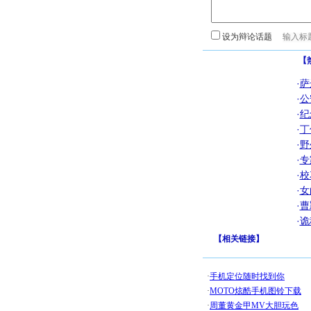
设为辩论话题
【
·
萨
·
公
·
纪
·
丁
·
野
·
专
·
校
·
女
·
曹
·
诡
【
相关链接
】