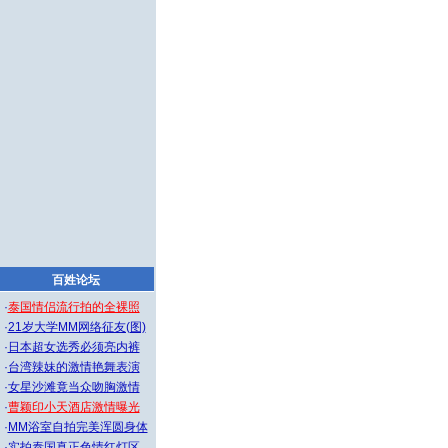
百姓论坛
·
泰国情侣流行拍的全裸照
·
21岁大学MM网络征友(图)
·
日本超女选秀必须亮内裤
·
台湾辣妹的激情艳舞表演
·
女星沙滩竟当众吻胸激情
·
曹颖印小天酒店激情曝光
·
MM浴室自拍完美浑圆身体
·
实拍泰国真正色情红灯区