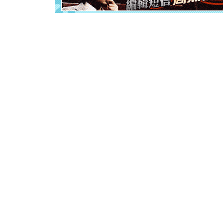
卖了。水
[春节]
风
颜！冬去
道一声平
[春节]
传
片叶子是
送你一棵