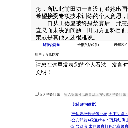
势，所以此前田协一直没有派她出国
希望接受专项技术训练的个人意愿，
自从王德显被终身禁赛后，邢慧
直悬而未决的问题。田协方面称目前
荣或是其他人还很难说。
我来说两句
全部跟贴
(
0
条)
精华区
(
0
用户：
设为辩论话题
【热门新闻推荐】
·
萨达姆绞刑录像公布
天下头条
·
公安部发A级通缉令 5万悬红佛山
·
纪念逝者
太原警察打死北京警察