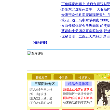
·
丁俊晖豪宅曝光 政府免费送别墅
·
野生东北虎咬死黄牛
十大假新
·
专家辩论伪科学废留现场混乱 几
·
校花口述：高中时献初夜
200
·
女白领祼体聚会放纵肉体
尚雯婕
·
曹颖印小天酒店开房照被爆
野
·
诡秘莫测：二战五大未解之谜
【
相关链接
】
[圣诞节]
你太多，
要平安！
[圣诞节]
能正大光明
搜狐短信
小灵通
性感丽人
都要快乐噢
三星图铃专区
精品专题推荐
[圣诞节]
如意,快乐
短信企业通秀百变功能
[周杰伦] 千里之外
[元旦]
看
浪漫情怀一起漫步音乐
[誓 言] 求佛
断电。爱
同城约会今夜告别寂寞
[王力宏] 大城小爱
你是我专
敢来挑战你的球技吗？
[王心凌] 花的嫁纱
[元旦]
如
起；二是