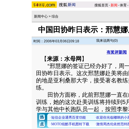
搜狐首页
-
新闻
-
体育
-
新闻中心
>
综合
中国田协昨日表示：邢慧娜
我来说两句(
0
)
时间：2006年03月06日09:18
有奖评新闻
【
来源：水母网
】
“邢慧娜的签证已经办好了，周一
田协昨日表示。这次邢慧娜赴美将由
的地是亚利桑那大学，接受著名教练
练。
田协方面称，此前邢慧娜一直在
训练，她的这次赴美训练将持续到5
学与其他中长跑队员一起，按照李黎