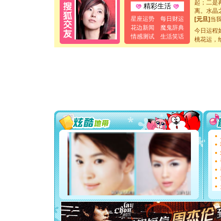
精彩生活
离。水晶
[元旦]
当
星座运势
每日财运
泣，这痛
花边新闻
魔鬼辞典
今日运程
卖了。水
情感测试
生活笑话
桃花运，
[春节]
风
颜！冬去
道一声平
[春节]
传
片叶子是
送你一棵
[圣诞节]
你太多，
要平安！
[圣诞节]
能正大光明
都要快乐噢
[圣诞节]
如意,快乐
[元旦]
看
断电。爱
你是我专
[元旦]
如
起；二是
离。水晶
[元旦]
当
泣，这痛