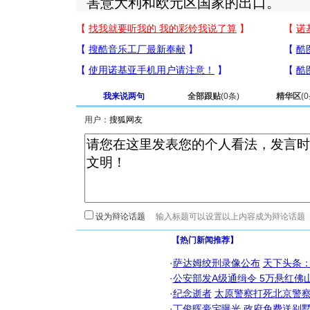
害意大利和欧元区国家的出口。
我来说两句
全部跟贴
(
0
条)
精华区
(
0
用户：
设为辩论话题
【热门新闻推荐】
·
萨达姆绞刑录像公布
天下头条
·
公安部发A级通缉令 5万悬红佛山
·
纪念逝者
太原警察打死北京警察
·
丁俊晖豪宅曝光 政府免费送别墅