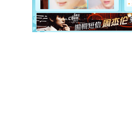
你是我专
[元旦]
如
起；二是
离。水晶
[元旦]
当
泣，这痛
卖了。水
[春节]
风
颜！冬去
道一声平
[春节]
传
片叶子是
送你一棵