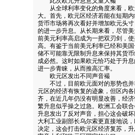
此次欧元升息意义重大襊
从全球利率变化的角度来看，欧
大。首先，欧元区经济若能在短期内
货币市场将再次看好并增加欧元头寸
的进一步升息。从长期来看，尽管美
前美元利率高启成为一把双刃剑，使
高。有鉴于当前美元利率已经和美国
储不可能靠无限制升息来保持其货币
成必然。这时如果欧元恰巧处于升息
进一步青睐，从而推高汇率。
欧元区发出不同声音襊
不过，目前欧元面对的形势也并
元区的经济有恢复的迹象，但区内各
齐，在近几年仍没有明显改善，经济
繁升息似乎操之过急。欧洲工会联合
升息发出了反对声音，担心这会破坏
大利工业副部长乌尔索更直接地说，
决定，这会打击欧元区经济复苏，升