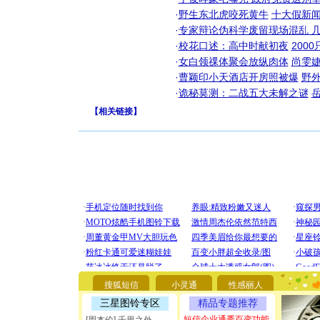
·
野生东北虎咬死黄牛
十大假新
·
专家辩论伪科学废留现场混乱 几
·
校花口述：高中时献初夜
200
·
女白领祼体聚会放纵肉体
尚雯婕
·
曹颖印小天酒店开房照被爆
野
·
诡秘莫测：二战五大未解之谜
【
相关链接
】
[圣诞节]
你太多，
要平安！
搜狐短信
小灵通
性感丽人
[圣诞节]
能正大光明
三星图铃专区
精品专题推荐
都要快乐噢
短信企业通秀百变功能