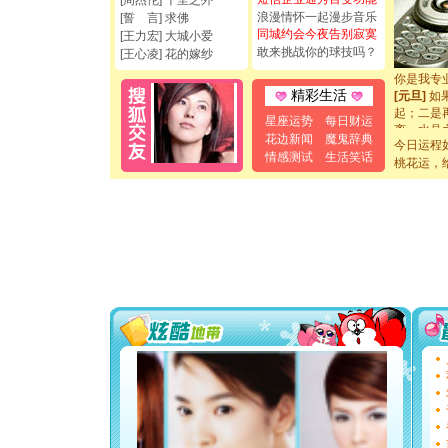
[周杰伦] 千里之外
[圣诞节]
浪漫情怀一起漫步音乐
[誓 言] 求佛
如意,快乐
同城约会今夜告别寂寞
[王力宏] 大城小爱
[元旦]
看
敢来挑战你的球技吗？
[王心凌] 花的嫁纱
断电。爱
你是我专
[元旦]
如
精彩生活
起；二是
星座运势
每日财运
离。水晶
花边新闻
魔鬼辞典
[元旦]
当
今日运程
情感测试
生活笑话
泣，这痛
桃花运，
卖了。水
[春节]
风
颜！冬去
道一声平
[春节]
传
片叶子是
送你一棵
[圣诞节]
你太多，
要平安！
[圣诞节]
能正大光明
都要快乐噢
[圣诞节]
如意,快乐
[元旦]
看
断电。爱