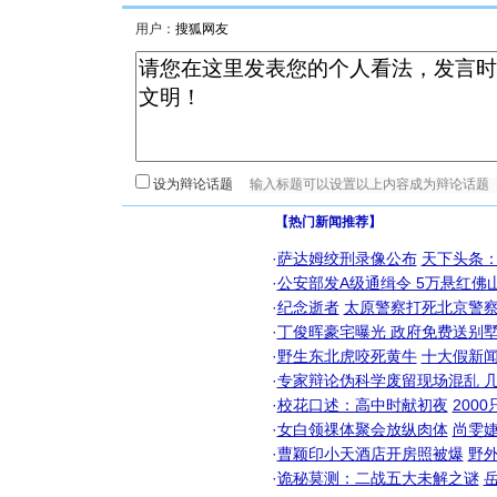
用户：
设为辩论话题
【热门新闻推荐】
·
萨达姆绞刑录像公布
天下头条
·
公安部发A级通缉令 5万悬红佛山
·
纪念逝者
太原警察打死北京警察
·
丁俊晖豪宅曝光 政府免费送别墅
·
野生东北虎咬死黄牛
十大假新
·
专家辩论伪科学废留现场混乱 几
·
校花口述：高中时献初夜
200
·
女白领祼体聚会放纵肉体
尚雯婕
·
曹颖印小天酒店开房照被爆
野
·
诡秘莫测：二战五大未解之谜