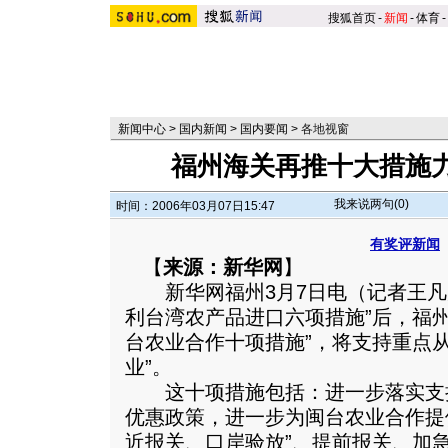
搜狐首页
-
新闻
-
体育
-
新闻中心
>
国内新闻
>
国内要闻
>
各地视窗
福州海关再推十大措施
我来说两句(
0
)
时间：2006年03月07日15:47
有奖评新闻
【
来源：新华网
】
新华网福州3月7日电（记者王凡凡
利台湾农产品进口六项措施”后，福
台农业合作十项措施”，将支持重点从“
业”。
这十项措施包括：进一步落实支
优惠政策，进一步为闽台农业合作提
近报关、口岸验放”、提前报关、加