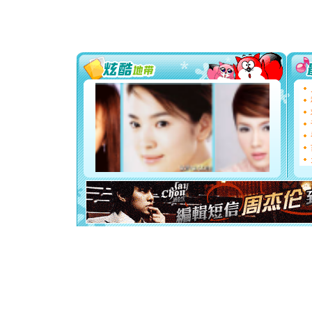
[春节]
传
片叶子是
送你一棵
[圣诞节]
你太多，
要平安！
[圣诞节]
能正大光明
都要快乐噢
[圣诞节]
如意,快乐
[元旦]
看
断电。爱
你是我专
[元旦]
如
起；二是
离。水晶
[元旦]
当
泣，这痛
卖了。水
[春节]
风
颜！冬去
道一声平
[春节]
传
片叶子是
送你一棵