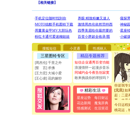
【
相关链接
】
[圣诞节]
你太多，
要平安！
搜狐短信
小灵通
性感丽人
[圣诞节]
能正大光明
三星图铃专区
精品专题推荐
都要快乐噢
短信企业通秀百变功能
[周杰伦] 千里之外
[圣诞节]
浪漫情怀一起漫步音乐
[誓 言] 求佛
如意,快乐
同城约会今夜告别寂寞
[王力宏] 大城小爱
[元旦]
看
敢来挑战你的球技吗？
[王心凌] 花的嫁纱
断电。爱
你是我专
[元旦]
如
精彩生活
起；二是
星座运势
每日财运
离。水晶
花边新闻
魔鬼辞典
[元旦]
当
今日运程
泣，这痛
情感测试
生活笑话
桃花运，
卖了。水
[春节]
风
颜！冬去
道一声平