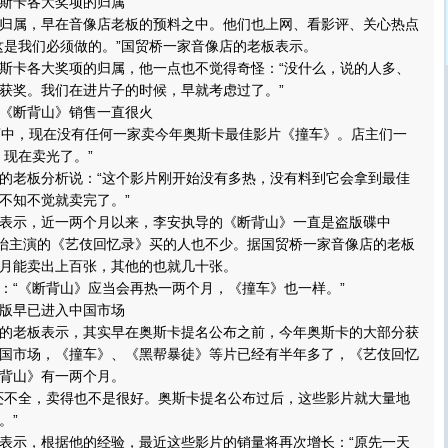
卡各大奖项的归属
属，早在音像店老板的预料之中。他们也上网、看影评、关心热点
这是我们必须做的。”国贸桥一家音像店的老板表示。
卡各大奖项的归属，他一点也不觉得奇怪：“没什么，说的人多、
获奖。我们在进片子的时候，早就考虑过了。”
断背山》销售一直很火
中，现在没有任何一家卖今年奥斯卡最佳影片《撞车》。店主们一
，现在卖光了。”
老板分析说：“这个影片刚开始没有多热，没有料到它会拿到最佳
不知不觉就卖完了。”
示，近一两个月以来，李安执导的《断背山》一直是盗版碟中
子怡主演的《艺伎回忆录》买的人也不少。据国贸桥一家音像店的老板
月能卖出上百张，其他的也就几十张。
“《断背山》应当会再热一两个月，《撞车》也一样。”
早已进入中国市场
老板表示，其实早在奥斯卡提名公布之前，今年奥斯卡的大部分获
国市场，《撞车》、《黑帮暴徒》等片已经有半年多了，《艺伎回忆
背山》有一两个月。
不全，卖得也不是很好。奥斯卡提名公布过后，这些影片就大量地
。”
示，根据他的经验，最近这些影片的销量将再次增长：“原先一天