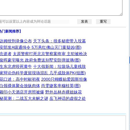
热门新闻推荐】
达姆绞刑录像公布
天下头条：很多秘密带入坟墓
安部发A级通缉令 5万悬红佛山灭门案疑凶(图)
念逝者
太原警察打死北京警察案终审 主犯被枪决
俊晖豪宅曝光 政府免费送别墅安防弹玻璃(图)
生东北虎咬死黄牛
十大假新闻：垃圾场儿童残肢
家辩论伪科学废留现场混乱 几乎成肢体PK(组图)
花口述：高中时献初夜
2000只蝴蝶贴爱因斯坦像
白领祼体聚会放纵肉体
尚雯婕客串穆桂英(图)
颖印小天酒店开房照被爆
野外丛林赤裸姐妹花
秘莫测：二战五大未解之谜
岳飞神话的虚假之处