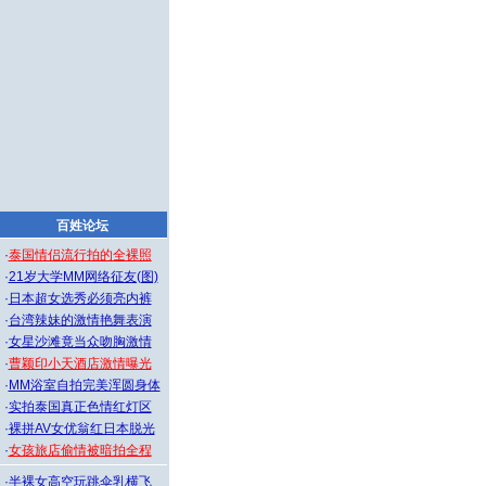
百姓论坛
·
泰国情侣流行拍的全裸照
·
21岁大学MM网络征友(图)
·
日本超女选秀必须亮内裤
·
台湾辣妹的激情艳舞表演
·
女星沙滩竟当众吻胸激情
·
曹颖印小天酒店激情曝光
·
MM浴室自拍完美浑圆身体
·
实拍泰国真正色情红灯区
·
裸拼AV女优翁红日本脱光
·
女孩旅店偷情被暗拍全程
·
半裸女高空玩跳伞乳横飞