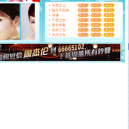
[圣诞节]
不只这样的日子才会想起你,而是这样的日子才
月亮之上
能正大光明地骚扰你,告诉你,圣诞要快乐!新年要快乐!天天
秋天不回来
都要快乐噢!
求佛
[圣诞节]
奉上一颗祝福的心,在这个特别的日子里,愿幸福,
千里之外
如意,快乐,鲜花,一切美好的祝愿与你同在.圣诞快乐!
香水有毒
[元旦]
看到你我会触电；看不到你我要充电；没有你我会
吉祥三宝
断电。爱你是我职业，想你是我事业，抱你是我特长，吻
天竺少女
你是我专业！水晶之恋祝你新年快乐
[元旦]
如果上天让我许三个愿望，一是今生今世和你在一
起；二是再生再世和你在一起；三是三生三世和你不再分
离。水晶之恋祝你新年快乐
[元旦]
当我狠下心扭头离去那一刻，你在我身后无助地哭
泣，这痛楚让我明白我多么爱你。我转身抱住你：这猪不
卖了。水晶之恋祝你新年快乐。
[春节]
风柔雨润好月圆，半岛铁盒伴身边，每日尽显开心
颜！冬去春来似水如烟，劳碌人生需尽欢！听一曲轻歌，
道一声平安！新年吉祥万事如愿
[春节]
传说薰衣草有四片叶子：第一片叶子是信仰，第二
片叶子是希望，第三片叶子是爱情，第四片叶子是幸运。
送你一棵薰衣草，愿你新年快乐！