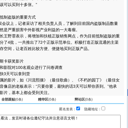
该可以买到十多张。”
制盗版的重要方式
会议上，记者采访了相关负责人员，了解到目前国内盗版制品数量
然是严重损害中外影视产业利益的一大毒瘤。
王野霏表示，将增加和扶植正版销售网点，作为目前抵制盗版的重
分了4批，一共推出了72个正版示范单位。积极打造正版流通的主渠
存空间，让老百姓比较方便、便捷地买到正版产品。
斯卡获奖影片
影院对100名观众进行了问卷调查
3天可以拿到货
的影片，如《川流熙攘》（最佳歌曲）、《不朽的园丁》（最佳女
音像店的老板表示：“只要你要，最快的话3天可以帮你弄到。”他承
影片，基本上都会受到关注。
全部跟贴
(
0
条)
精华区
(
0
条)
辩论区
(
0
条)
匿名发表：
隐藏地址：