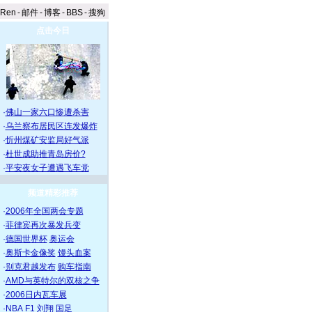
aRen
-
邮件
-
博客
-
BBS
-
搜狗
点击今日
·
佛山一家六口惨遭杀害
·
乌兰察布居民区连发爆炸
·
忻州煤矿安监局好气派
·
杜世成助推青岛房价?
·
平安夜女子遭遇飞车党
频道精彩推荐
·
2006年全国两会专题
·
菲律宾再次暴发兵变
·
德国世界杯
奥运会
·
奥斯卡金像奖
馒头血案
·
别克君越发布
购车指南
·
AMD与英特尔的双核之争
·
2006日内瓦车展
·
NBA
F1
刘翔
国足