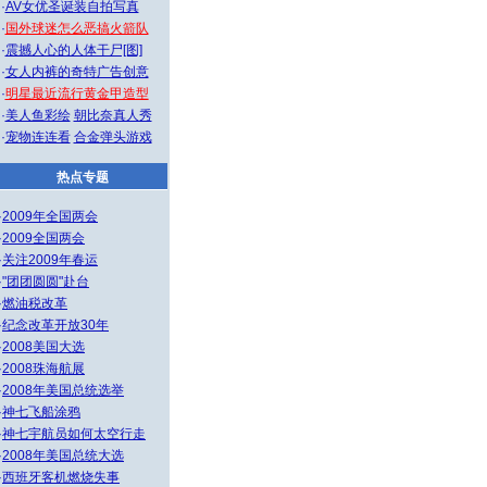
·
AV女优圣诞装自拍写真
·
国外球迷怎么恶搞火箭队
·
震撼人心的人体干尸[图]
·
女人内裤的奇特广告创意
·
明星最近流行黄金甲造型
·
美人鱼彩绘
朝比奈真人秀
·
宠物连连看
合金弹头游戏
热点专题
·
2009年全国两会
·
2009全国两会
·
关注2009年春运
·
"团团圆圆"赴台
·
燃油税改革
·
纪念改革开放30年
·
2008美国大选
·
2008珠海航展
·
2008年美国总统选举
·
神七飞船涂鸦
·
神七宇航员如何太空行走
·
2008年美国总统大选
·
西班牙客机燃烧失事