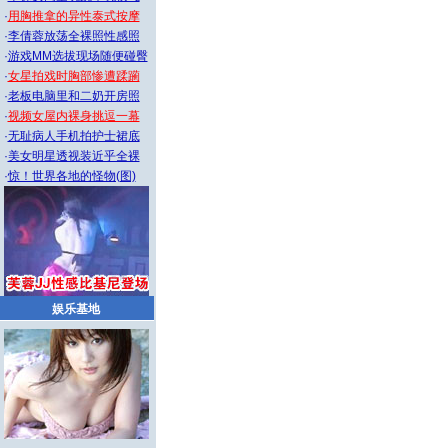
·
用胸推拿的异性泰式按摩
·
李倩蓉放荡全裸照性感照
·
游戏MM选拔现场随便碰臀
·
女星拍戏时胸部惨遭蹂躏
·
老板电脑里和二奶开房照
·
视频女屋内裸身挑逗一幕
·
无耻病人手机拍护士裙底
·
美女明星透视装近乎全裸
·
惊！世界各地的怪物(图)
娱乐基地