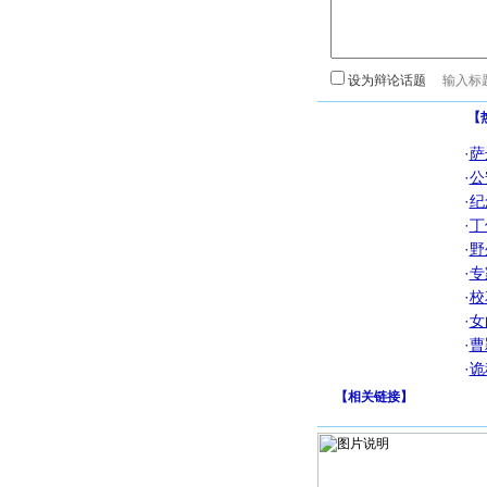
设为辩论话题
【
·
萨
·
公
·
纪
·
丁
·
野
·
专
·
校
·
女
·
曹
·
诡
【
相关链接
】