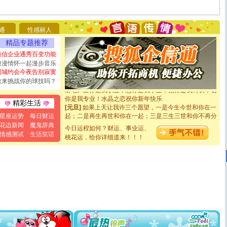
[圣诞节]
圣诞节到了，想想没什么送给你的，又不打算给
你太多，只有给你五千万：千万快乐！千万要健康！千万
要平安！千万要知足！千万不要忘记我！
通
性感丽人
[圣诞节]
不只这样的日子才会想起你,而是这样的日子才
精品专题推荐
能正大光明地骚扰你,告诉你,圣诞要快乐!新年要快乐!天天
都要快乐噢!
短信企业通秀百变功能
[圣诞节]
奉上一颗祝福的心,在这个特别的日子里,愿幸福,
浪漫情怀一起漫步音乐
如意,快乐,鲜花,一切美好的祝愿与你同在.圣诞快乐!
同城约会今夜告别寂寞
[元旦]
看到你我会触电；看不到你我要充电；没有你我会
敢来挑战你的球技吗？
断电。爱你是我职业，想你是我事业，抱你是我特长，吻
你是我专业！水晶之恋祝你新年快乐
精彩生活
[元旦]
如果上天让我许三个愿望，一是今生今世和你在一
起；二是再生再世和你在一起；三是三生三世和你不再分
星座运势
每日财运
离。水晶之恋祝你新年快乐
花边新闻
魔鬼辞典
今日运程如何？财运、事业运、
[元旦]
当我狠下心扭头离去那一刻，你在我身后无助地哭
情感测试
生活笑话
泣，这痛楚让我明白我多么爱你。我转身抱住你：这猪不
桃花运，给你详细道来！！！
卖了。水晶之恋祝你新年快乐。
[春节]
风柔雨润好月圆，半岛铁盒伴身边，每日尽显开心
颜！冬去春来似水如烟，劳碌人生需尽欢！听一曲轻歌，
道一声平安！新年吉祥万事如愿
[春节]
传说薰衣草有四片叶子：第一片叶子是信仰，第二
片叶子是希望，第三片叶子是爱情，第四片叶子是幸运。
送你一棵薰衣草，愿你新年快乐！
[圣诞节]
圣诞节到了，想想没什么送给你的，又不打算给
你太多，只有给你五千万：千万快乐！千万要健康！千万
要平安！千万要知足！千万不要忘记我！