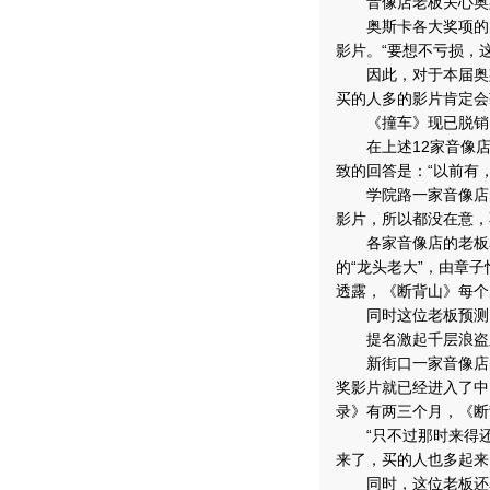
音像店老板关心奥斯
奥斯卡各大奖项的归
影片。“要想不亏损，
因此，对于本届奥斯
买的人多的影片肯定会
《撞车》现已脱销《
在上述12家音像店
致的回答是：“以前有
学院路一家音像店的
影片，所以都没在意，
各家音像店的老板表
的“龙头老大”，由章
透露，《断背山》每个
同时这位老板预测：
提名激起千层浪盗版
新街口一家音像店的
奖影片就已经进入了中
录》有两三个月，《断
“只不过那时来得还
来了，买的人也多起来
同时，这位老板还表