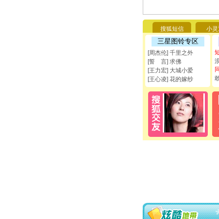
搜狐短信
小灵
三星图铃专区
[周杰伦] 千里之外
[誓 言] 求佛
[王力宏] 大城小爱
[王心凌] 花的嫁纱