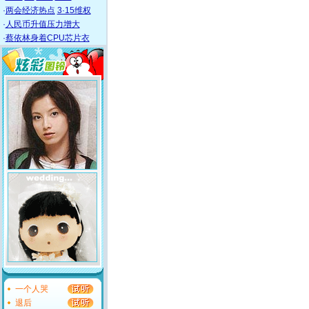
·
两会经济热点
3·15维权
·
人民币升值压力增大
·
蔡依林身着CPU芯片衣
一个人哭
退后