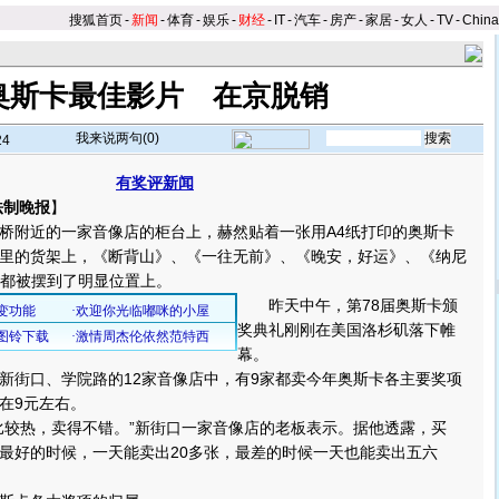
搜狐首页
-
新闻
-
体育
-
娱乐
-
财经
-
IT
-
汽车
-
房产
-
家居
-
女人
-
TV
-
Chin
奥斯卡最佳影片 在京脱销
我来说两句(
0
)
24
有奖评新闻
法制晚报
】
附近的一家音像店的柜台上，赫然贴着一张用A4纸打印的奥斯卡
里的货架上，《断背山》、《一往无前》、《晚安，好运》、《纳尼
D都被摆到了明显位置上。
昨天中午，第78届奥斯卡颁
奖典礼刚刚在美国洛杉矶落下帷
幕。
街口、学院路的12家音像店中，有9家都卖今年奥斯卡各主要奖项
在9元左右。
较热，卖得不错。”新街口一家音像店的老板表示。据他透露，买
最好的时候，一天能卖出20多张，最差的时候一天也能卖出五六