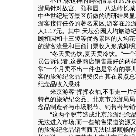
不过,像这样的购物情景在旅游景
游局针对故宫、颐和园、八达岭长城
中华世纪坛等景区所做的调研结果显示
游客接待任务的著名景区,游客在旅
人1.17元。其中,天坛公园人均旅游纪
颐和园和十三陵等优秀景区的人均花费在
的游客流量和巨额门票收入形成鲜明
“冬天卖热饮,夏天卖冷饮。”一个
员告诉记者,这是商店销售最好的两样
常“一个月卖不出一件也是常有的事儿
客的旅游纪念品消费仅占其在景点总花
纪念品收入悬殊
来京游客“挥挥衣袖,不带走一片云
特色的旅游纪念品。北京市旅游局局
念品制造者与市场脱节、销售者与销
“这两个脱节造成北京旅游纪念品
无法进入市场;而一些销售渠道资源
的旅游纪念品销售商无法以最顺畅的