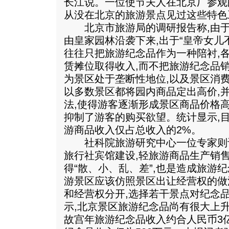
长江说。一位使节夫人在北京厂参观
从没在北京的旅游景点见过这些特色
北京市旅游局的调研报告称,由于
由皇家园林沿袭下来,出于“皇帝女儿
往往只把旅游纪念品作为一种陪衬,
赁摊位取得收入,而不把旅游纪念品
为景区处于垄断性地位,以及景区消
以多数景区都将园内商品定出高价,并
法,使得游客逐渐形成景区商品价格
抑制了游客的购买欲望。统计显示,
游商品收入仅占总收入的2%。
社科院旅游研究中心一位专家则认
旅行社宾馆建设,轻旅游商品生产销售
得“散、小、乱、差”,也是造成旅游
游景区应该仿照景区出让经营权的做
和经营权分开,选择若干景点对纪念
示,北京景区旅游纪念品尚有很大上
故宫年旅游纪念品收入约合人民币3