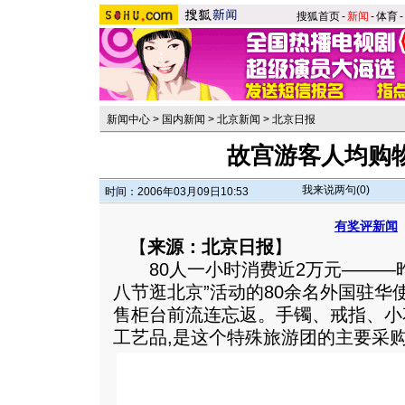
搜狐首页
-
新闻
-
体育
-
新闻中心
>
国内新闻
>
北京新闻
>
北京日报
故宫游客人均购物
我来说两句(
0
)
时间：2006年03月09日10:53
有奖评新闻
【
来源：北京日报
】
80人一小时消费近2万元———昨
八节逛北京”活动的80余名外国驻华
售柜台前流连忘返。手镯、戒指、小
工艺品,是这个特殊旅游团的主要采