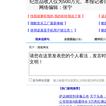
纪念品收入仅为500万元。本报记者
网络编辑：张宁
我来说两句
全部跟贴
(
0
条)
精华区
(
0
用户：
设为辩论话题
【热门新闻推荐】
·
萨达姆绞刑录像公布
天下头条
·
公安部发A级通缉令 5万悬红佛山