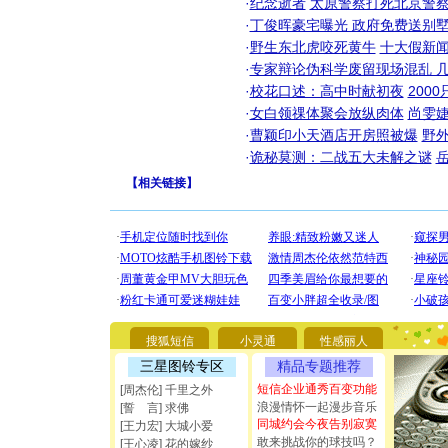
·
纪念逝者
太原警察打死北京警察
·
丁俊晖豪宅曝光 政府免费送别墅
·
野生东北虎咬死黄牛
十大假新
·
专家辩论伪科学废留现场混乱 几
·
校花口述：高中时献初夜
200
·
女白领祼体聚会放纵肉体
尚雯婕
·
曹颖印小天酒店开房照被爆
野
·
诡秘莫测：二战五大未解之谜
【
相关链接
】
[圣诞节]
你太多，
要平安！
搜狐短信
小灵通
性感丽人
[圣诞节]
三星图铃专区
精品专题推荐
能正大光明
都要快乐噢
短信企业通秀百变功能
[周杰伦] 千里之外
[圣诞节]
浪漫情怀一起漫步音乐
[誓 言] 求佛
如意,快乐
同城约会今夜告别寂寞
[王力宏] 大城小爱
[元旦]
看
敢来挑战你的球技吗？
[王心凌] 花的嫁纱