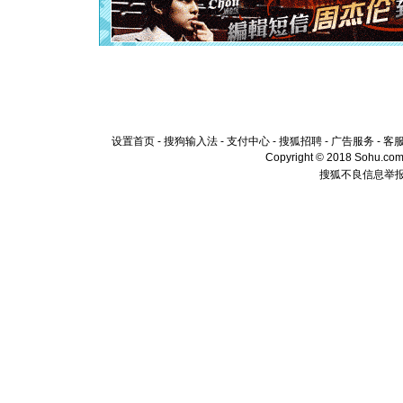
离。水晶
[元旦]
当
泣，这痛
卖了。水
[春节]
风
颜！冬去
道一声平
[春节]
传
片叶子是
设置首页
-
搜狗输入法
-
支付中心
-
搜狐招聘
-
广告服务
-
客
送你一棵
Copyright © 2018 Sohu.com I
搜狐不良信息举