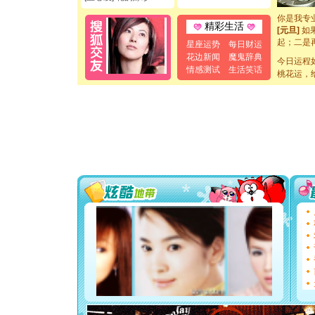
断电。爱
你是我专
精彩生活
[元旦]
如
起；二是
星座运势
每日财运
离。水晶
花边新闻
魔鬼辞典
[元旦]
今日运程
当
情感测试
生活笑话
泣，这痛
桃花运，
卖了。水
[春节]
风
颜！冬去
道一声平
[春节]
传
片叶子是
送你一棵
[圣诞节]
你太多，
要平安！
[圣诞节]
能正大光明
都要快乐噢
[圣诞节]
如意,快乐
[元旦]
看
断电。爱
你是我专
[元旦]
如
起；二是