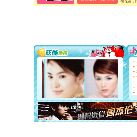
卖了。水
桃花运，
[春节]
风
颜！冬去
道一声平
[春节]
传
片叶子是
送你一棵
[圣诞节]
你太多，
要平安！
[圣诞节]
能正大光明
都要快乐噢
[圣诞节]
如意,快乐
[元旦]
看
断电。爱
你是我专
[元旦]
如
起；二是
离。水晶
[元旦]
当
泣，这痛
卖了。水
[春节]
风
颜！冬去
道一声平