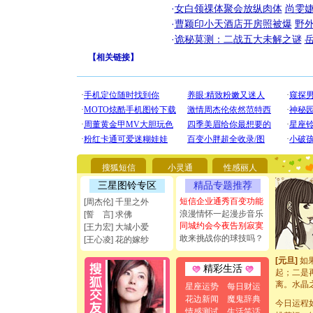
·
女白领祼体聚会放纵肉体
尚雯婕
·
曹颖印小天酒店开房照被爆
野
·
诡秘莫测：二战五大未解之谜
【
相关链接
】
[圣诞节]
你太多，
要平安！
[圣诞节]
搜狐短信
小灵通
性感丽人
能正大光明
都要快乐噢
三星图铃专区
精品专题推荐
[圣诞节]
短信企业通秀百变功能
[周杰伦] 千里之外
如意,快乐
浪漫情怀一起漫步音乐
[誓 言] 求佛
[元旦]
看
同城约会今夜告别寂寞
[王力宏] 大城小爱
断电。爱
敢来挑战你的球技吗？
[王心凌] 花的嫁纱
你是我专
[元旦]
如
起；二是
精彩生活
离。水晶
星座运势
每日财运
[元旦]
当
花边新闻
魔鬼辞典
泣，这痛
今日运程
情感测试
生活笑话