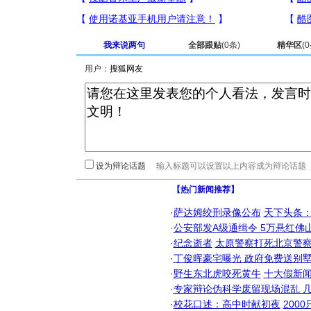
我来说两句
全部跟贴
(
0
条)
精华区
(
0
用户：
设为辩论话题
【热门新闻推荐】
·
萨达姆绞刑录像公布
天下头条
·
公安部发A级通缉令 5万悬红佛山
·
纪念逝者
太原警察打死北京警察
·
丁俊晖豪宅曝光 政府免费送别墅
·
野生东北虎咬死黄牛
十大假新
·
专家辩论伪科学废留现场混乱 几
·
校花口述：高中时献初夜
200