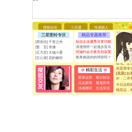
[圣诞节]
你太多，
要平安！
搜狐短信
小灵通
性感丽人
[圣诞节]
三星图铃专区
精品专题推荐
能正大光明
短信企业通秀百变功能
都要快乐噢
[周杰伦] 千里之外
[圣诞节]
浪漫情怀一起漫步音乐
[誓 言] 求佛
如意,快乐
同城约会今夜告别寂寞
[王力宏] 大城小爱
[元旦]
看
敢来挑战你的球技吗？
[王心凌] 花的嫁纱
断电。爱
你是我专
精彩生活
[元旦]
如
起；二是
星座运势
每日财运
离。水晶
花边新闻
魔鬼辞典
今日运程
[元旦]
当
情感测试
生活笑话
桃花运，
泣，这痛
卖了。水
[春节]
风
颜！冬去
道一声平
[春节]
传
片叶子是
送你一棵
[圣诞节]