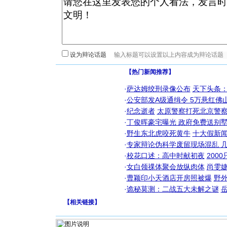
设为辩论话题
【热门新闻推荐】
·
萨达姆绞刑录像公布
天下头条
·
公安部发A级通缉令 5万悬红佛山
·
纪念逝者
太原警察打死北京警察
·
丁俊晖豪宅曝光 政府免费送别墅
·
野生东北虎咬死黄牛
十大假新
·
专家辩论伪科学废留现场混乱 几
·
校花口述：高中时献初夜
200
·
女白领祼体聚会放纵肉体
尚雯婕
·
曹颖印小天酒店开房照被爆
野
·
诡秘莫测：二战五大未解之谜
【
相关链接
】