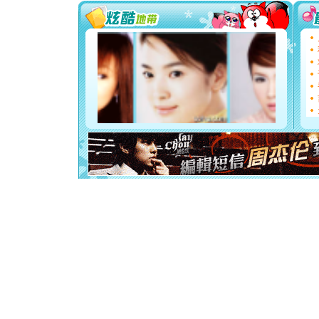
你太多，
要平安！
[圣诞节]
能正大光明
都要快乐噢
[圣诞节]
如意,快乐
[元旦]
看
断电。爱
你是我专
[元旦]
如
起；二是
离。水晶
[元旦]
当
泣，这痛
卖了。水
[春节]
风
颜！冬去
道一声平
[春节]
传
片叶子是
送你一棵