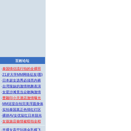
百姓论坛
·
泰国情侣流行拍的全裸照
·
21岁大学MM网络征友(图)
·
日本超女选秀必须亮内裤
·
台湾辣妹的激情艳舞表演
·
女星沙滩竟当众吻胸激情
·
曹颖印小天酒店激情曝光
·
MM浴室自拍完美浑圆身体
·
实拍泰国真正色情红灯区
·
裸拼AV女优翁红日本脱光
·
女孩旅店偷情被暗拍全程
·
半裸女高空玩跳伞乳横飞