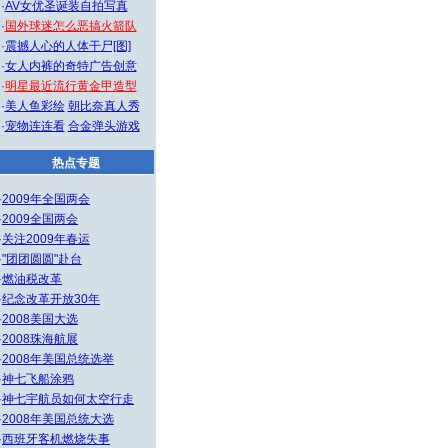
·
AV女优圣诞装自拍写真
·
国外球迷怎么恶搞火箭队
·
震撼人心的人体干尸[图]
·
女人内裤的奇特广告创意
·
明星最近流行黄金甲造型
·
美人鱼彩绘
朝比奈真人秀
·
宠物连连看
合金弹头游戏
热点专题
·
2009年全国两会
·
2009全国两会
·
关注2009年春运
·
"团团圆圆"赴台
·
燃油税改革
·
纪念改革开放30年
·
2008美国大选
·
2008珠海航展
·
2008年美国总统选举
·
神七飞船涂鸦
·
神七宇航员如何太空行走
·
2008年美国总统大选
·
西班牙客机燃烧失事