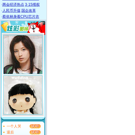
·
两会经济热点
3·15维权
·
人民币升值
国企改革
·
蔡依林身着CPU芯片衣
一个人哭
退后