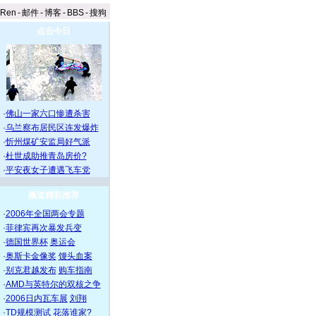
aRen
-
邮件
-
博客
-
BBS
-
搜狗
点击今日
·
佛山一家六口惨遭杀害
·
乌兰察布居民区连发爆炸
·
忻州煤矿安监局好气派
·
杜世成助推青岛房价?
·
平安夜女子遭遇飞车党
频道精彩推荐
·
2006年全国两会专题
·
菲律宾再次暴发兵变
·
德国世界杯
奥运会
·
奥斯卡金像奖
馒头血案
·
别克君越发布
购车指南
·
AMD与英特尔的双核之争
·
2006日内瓦车展
刘翔
·
TD规模测试 花落谁家?