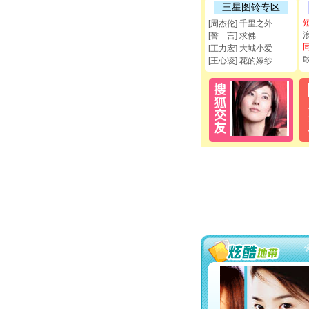
三星图铃专区
[周杰伦] 千里之外
[誓 言] 求佛
[王力宏] 大城小爱
[王心凌] 花的嫁纱