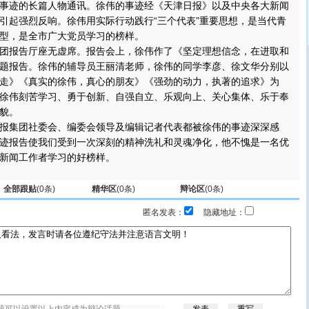
事迹的长篇人物通讯。徐伟的事迹经《天津日报》以及中央各大新闻
引起强烈反响。徐伟用实际行动践行“三个代表”重要思想，是当代青
型，是全市广大党员学习的榜样。
报告厅座无虚席。报告会上，徐伟作了《坚定理想信念，在进取和
题报告。徐伟的辅导员王丽清老师，徐伟的同学李彦、徐文华分别以
走》《真实的徐伟，真心的朋友》《强劲的动力，执著的追求》为
徐伟刻苦学习、勇于创新、自强自立、乐观向上、关心集体、乐于奉
貌。
集团社委会、编委会领导及编辑记者代表都被徐伟的事迹深深感
迹报告使我们受到一次深刻的精神洗礼和灵魂净化，他不愧是一名优
新闻工作者学习的好榜样。
全部跟贴
(
0
条)
精华区
(
0
条)
辩论区
(
0
条)
匿名发表：
隐藏地址：