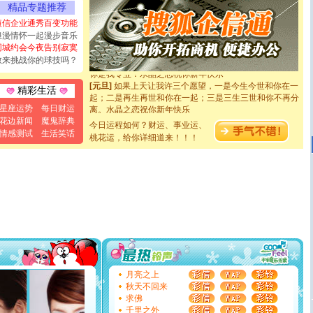
精品专题推荐
都要快乐噢!
[圣诞节]
奉上一颗祝福的心,在这个特别的日子里,愿幸福,
短信企业通秀百变功能
如意,快乐,鲜花,一切美好的祝愿与你同在.圣诞快乐!
浪漫情怀一起漫步音乐
[元旦]
看到你我会触电；看不到你我要充电；没有你我会
同城约会今夜告别寂寞
断电。爱你是我职业，想你是我事业，抱你是我特长，吻
敢来挑战你的球技吗？
你是我专业！水晶之恋祝你新年快乐
[元旦]
如果上天让我许三个愿望，一是今生今世和你在一
精彩生活
起；二是再生再世和你在一起；三是三生三世和你不再分
离。水晶之恋祝你新年快乐
星座运势
每日财运
[元旦]
当我狠下心扭头离去那一刻，你在我身后无助地哭
花边新闻
魔鬼辞典
今日运程如何？财运、事业运、
泣，这痛楚让我明白我多么爱你。我转身抱住你：这猪不
情感测试
生活笑话
桃花运，给你详细道来！！！
卖了。水晶之恋祝你新年快乐。
[春节]
风柔雨润好月圆，半岛铁盒伴身边，每日尽显开心
颜！冬去春来似水如烟，劳碌人生需尽欢！听一曲轻歌，
道一声平安！新年吉祥万事如愿
[春节]
传说薰衣草有四片叶子：第一片叶子是信仰，第二
片叶子是希望，第三片叶子是爱情，第四片叶子是幸运。
送你一棵薰衣草，愿你新年快乐！
[圣诞节]
圣诞节到了，想想没什么送给你的，又不打算给
你太多，只有给你五千万：千万快乐！千万要健康！千万
要平安！千万要知足！千万不要忘记我！
[圣诞节]
不只这样的日子才会想起你,而是这样的日子才
能正大光明地骚扰你,告诉你,圣诞要快乐!新年要快乐!天天
月亮之上
都要快乐噢!
秋天不回来
[圣诞节]
奉上一颗祝福的心,在这个特别的日子里,愿幸福,
求佛
如意,快乐,鲜花,一切美好的祝愿与你同在.圣诞快乐!
千里之外