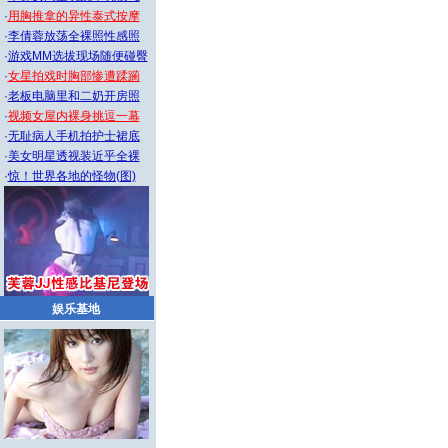
·
用胸推拿的异性泰式按摩
·
李倩蓉放荡全裸照性感照
·
游戏MM选拔现场随便碰臀
·
女星拍戏时胸部惨遭蹂躏
·
老板电脑里和二奶开房照
·
视频女屋内裸身挑逗一幕
·
无耻病人手机拍护士裙底
·
美女明星透视装近乎全裸
·
惊！世界各地的怪物(图)
娱乐基地