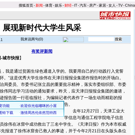
搜狐首页
-
新闻
-
体育
-
娱乐
-
财经
-
IT
-
汽车
-
房产
-
家居
-
女人
-
TV
-
Chin
展现新时代大学生风采
我来说两句(
0
)
11
有奖评新闻
-城市快报
】
，我是通过贫困生绿色通道入学的。我要用自己的行动践行入党誓
怀。”这是优秀大学生徐伟在天津日报报业集团作报告时的开场白。
治局委员、市委书记张立昌的重要批示精神，落实市委组织部、市委
徐伟同志学习活动的通知要求，昨天，应天津日报报业集团的邀请，
迹报告团一行莅临报社，为编辑记者代表作了一场生动而精彩的报
告。
去年12月27日，天津工业大
学信息与通信工程学院电子信息
员徐伟在冰窟中成功救出了三名中学生。《天津日报》作为本市权威
日率先报道了徐伟冰窟舍己救人的事迹，并于今年2月21日在头版头条位