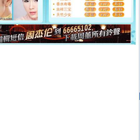
[元旦]
看到你我会触电；看不到你我要充电；没有你我会
香水有毒
断电。爱你是我职业，想你是我事业，抱你是我特长，吻
吉祥三宝
你是我专业！水晶之恋祝你新年快乐
天竺少女
[元旦]
如果上天让我许三个愿望，一是今生今世和你在一
起；二是再生再世和你在一起；三是三生三世和你不再分
离。水晶之恋祝你新年快乐
[元旦]
当我狠下心扭头离去那一刻，你在我身后无助地哭
泣，这痛楚让我明白我多么爱你。我转身抱住你：这猪不
卖了。水晶之恋祝你新年快乐。
[春节]
风柔雨润好月圆，半岛铁盒伴身边，每日尽显开心
颜！冬去春来似水如烟，劳碌人生需尽欢！听一曲轻歌，
道一声平安！新年吉祥万事如愿
[春节]
传说薰衣草有四片叶子：第一片叶子是信仰，第二
片叶子是希望，第三片叶子是爱情，第四片叶子是幸运。
送你一棵薰衣草，愿你新年快乐！