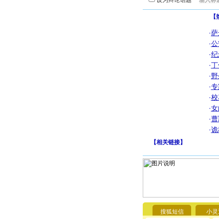
设为辩论话题
【
·
萨
·
公
·
纪
·
丁
·
野
·
专
·
校
·
女
·
曹
·
诡
【
相关链接
】
搜狐短信
小灵