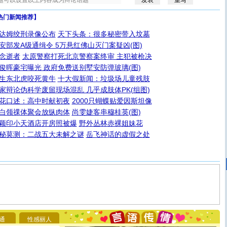
热门新闻推荐】
达姆绞刑录像公布
天下头条：很多秘密带入坟墓
安部发A级通缉令 5万悬红佛山灭门案疑凶(图)
念逝者
太原警察打死北京警察案终审 主犯被枪决
俊晖豪宅曝光 政府免费送别墅安防弹玻璃(图)
生东北虎咬死黄牛
十大假新闻：垃圾场儿童残肢
家辩论伪科学废留现场混乱 几乎成肢体PK(组图)
花口述：高中时献初夜
2000只蝴蝶贴爱因斯坦像
白领祼体聚会放纵肉体
尚雯婕客串穆桂英(图)
颖印小天酒店开房照被爆
野外丛林赤裸姐妹花
秘莫测：二战五大未解之谜
岳飞神话的虚假之处
[圣诞节]
圣诞节到了，想想没什么送给你的，又不打算给
你太多，只有给你五千万：千万快乐！千万要健康！千万
要平安！千万要知足！千万不要忘记我！
[圣诞节]
不只这样的日子才会想起你,而是这样的日子才
通
性感丽人
能正大光明地骚扰你,告诉你,圣诞要快乐!新年要快乐!天天