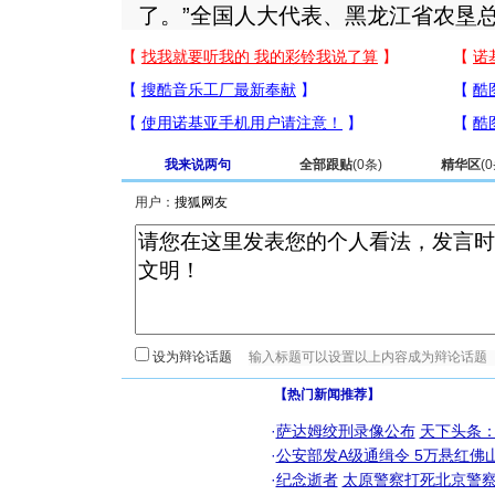
了。”全国人大代表、黑龙江省农垦
我来说两句
全部跟贴
(
0
条)
精华区
(
0
用户：
设为辩论话题
【热门新闻推荐】
·
萨达姆绞刑录像公布
天下头条
·
公安部发A级通缉令 5万悬红佛山
·
纪念逝者
太原警察打死北京警察