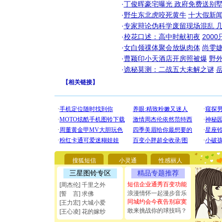
·
丁俊晖豪宅曝光 政府免费送别墅
·
野生东北虎咬死黄牛
十大假新
·
专家辩论伪科学废留现场混乱 几
·
校花口述：高中时献初夜
200
·
女白领祼体聚会放纵肉体
尚雯婕
·
曹颖印小天酒店开房照被爆
野
·
诡秘莫测：二战五大未解之谜
【
相关链接
】
[圣诞节]
你太多，
要平安！
[圣诞节]
能正大光明
都要快乐噢
搜狐短信
小灵通
性感丽人
[圣诞节]
三星图铃专区
精品专题推荐
如意,快乐
[元旦]
看
短信企业通秀百变功能
[周杰伦] 千里之外
断电。爱
浪漫情怀一起漫步音乐
[誓 言] 求佛
你是我专
同城约会今夜告别寂寞
[王力宏] 大城小爱
[元旦]
如
敢来挑战你的球技吗？
[王心凌] 花的嫁纱
起；二是