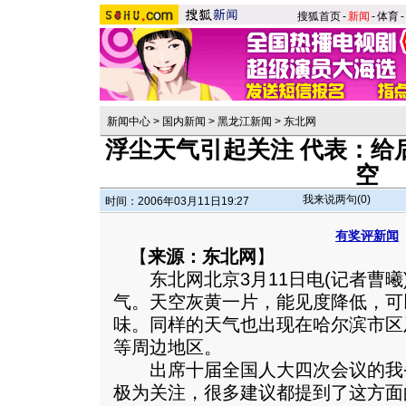
搜狐首页
-
新闻
-
体育
-
新闻中心
>
国内新闻
>
黑龙江新闻
>
东北网
浮尘天气引起关注 代表：给
空
我来说两句(
0
)
时间：2006年03月11日19:27
有奖评新闻
【
来源：东北网
】
东北网北京3月11日电(记者曹曦)
气。天空灰黄一片，能见度降低，可
味。同样的天气也出现在哈尔滨市区
等周边地区。
出席十届全国人大四次会议的我
极为关注，很多建议都提到了这方面