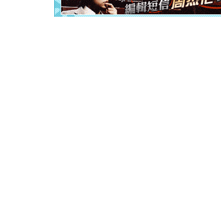
[春节]
风
颜！冬去
道一声平
[春节]
传
片叶子是
送你一棵