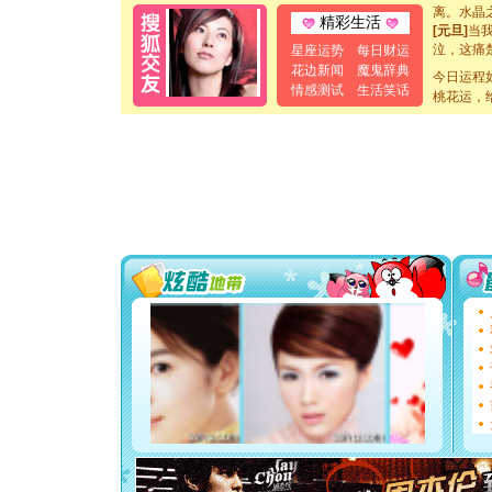
离。水晶
精彩生活
[元旦]
当
泣，这痛
星座运势
每日财运
卖了。水
花边新闻
魔鬼辞典
今日运程
[春节]
风
情感测试
生活笑话
桃花运，
颜！冬去
道一声平
[春节]
传
片叶子是
送你一棵
[圣诞节]
你太多，
要平安！
[圣诞节]
能正大光明
都要快乐噢
[圣诞节]
如意,快乐
[元旦]
看
断电。爱
你是我专
[元旦]
如
起；二是
离。水晶
[元旦]
当
泣，这痛
卖了。水