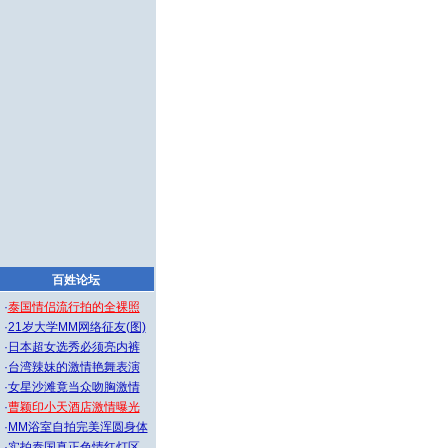
百姓论坛
·
泰国情侣流行拍的全裸照
·
21岁大学MM网络征友(图)
·
日本超女选秀必须亮内裤
·
台湾辣妹的激情艳舞表演
·
女星沙滩竟当众吻胸激情
·
曹颖印小天酒店激情曝光
·
MM浴室自拍完美浑圆身体
·
实拍泰国真正色情红灯区