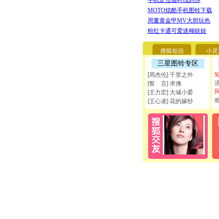
搜狐短信
小灵
三星图铃专区
[周杰伦] 千里之外
[誓 言] 求佛
[王力宏] 大城小爱
[王心凌] 花的嫁纱