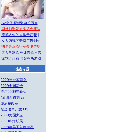
·
AV女优圣诞装自拍写真
·
国外球迷怎么恶搞火箭队
·
震撼人心的人体干尸[图]
·
女人内裤的奇特广告创意
·
明星最近流行黄金甲造型
·
美人鱼彩绘
朝比奈真人秀
·
宠物连连看
合金弹头游戏
热点专题
·
2009年全国两会
·
2009全国两会
·
关注2009年春运
·
"团团圆圆"赴台
·
燃油税改革
·
纪念改革开放30年
·
2008美国大选
·
2008珠海航展
·
2008年美国总统选举