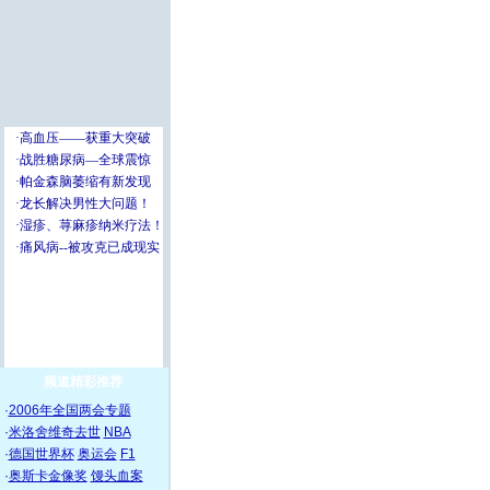
频道精彩推荐
·
2006年全国两会专题
·
米洛舍维奇去世
NBA
·
德国世界杯
奥运会
F1
·
奥斯卡金像奖
馒头血案