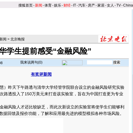
搜狐首页
-
新闻
-
体育
-
娱乐
-
财经
-
IT
-
汽车
-
房产
-
家居
-
女人
-
TV
-
Chin
新闻
>
北京晚报
华学生提前感受“金融风险”
我来说两句(
0
)
08
有奖评新闻
】
）昨天下午路透与清华大学经管学院联合设立的金融风险研究实验
次路透投入了150万美元来打造该实验室，旨在为中国打造更为专业
融风险人才还比较缺乏，而此次新设立的实验室将使学生们能够利
的实时数据回馈及报价功能，了解和应用最先进的模型模拟各种市场风险。