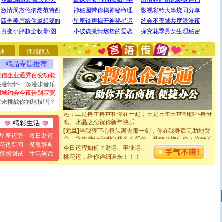
[圣诞节]
圣诞节到了，想想没什么送给你的，又不打算给
你太多，只有给你五千万：千万快乐！千万要健康！千万
要平安！千万要知足！千万不要忘记我！
[圣诞节]
不只这样的日子才会想起你,而是这样的日子才
能正大光明地骚扰你,告诉你,圣诞要快乐!新年要快乐!天天
都要快乐噢!
通
性感丽人
[圣诞节]
奉上一颗祝福的心,在这个特别的日子里,愿幸福,
精品专题推荐
如意,快乐,鲜花,一切美好的祝愿与你同在.圣诞快乐!
短信企业通秀百变功能
[元旦]
看到你我会触电；看不到你我要充电；没有你我会
断电。爱你是我职业，想你是我事业，抱你是我特长，吻
浪漫情怀一起漫步音乐
你是我专业！水晶之恋祝你新年快乐
同城约会今夜告别寂寞
[元旦]
如果上天让我许三个愿望，一是今生今世和你在一
敢来挑战你的球技吗？
起；二是再生再世和你在一起；三是三生三世和你不再分
离。水晶之恋祝你新年快乐
精彩生活
[元旦]
当我狠下心扭头离去那一刻，你在我身后无助地哭
泣，这痛楚让我明白我多么爱你。我转身抱住你：这猪不
星座运势
每日财运
卖了。水晶之恋祝你新年快乐。
花边新闻
魔鬼辞典
今日运程如何？财运、事业运、
[春节]
风柔雨润好月圆，半岛铁盒伴身边，每日尽显开心
情感测试
生活笑话
桃花运，给你详细道来！！！
颜！冬去春来似水如烟，劳碌人生需尽欢！听一曲轻歌，
道一声平安！新年吉祥万事如愿
[春节]
传说薰衣草有四片叶子：第一片叶子是信仰，第二
片叶子是希望，第三片叶子是爱情，第四片叶子是幸运。
送你一棵薰衣草，愿你新年快乐！
[圣诞节]
圣诞节到了，想想没什么送给你的，又不打算给
你太多，只有给你五千万：千万快乐！千万要健康！千万
要平安！千万要知足！千万不要忘记我！