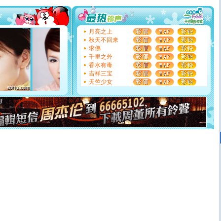
[圣诞节]
不只这样的日子才会想起你,而是这样的日子才
能正大光明地骚扰你,告诉你,圣诞要快乐!新年要快乐!天天
都要快乐噢!
[圣诞节]
奉上一颗祝福的心,在这个特别的日子里,愿幸福,
月亮之上
如意,快乐,鲜花,一切美好的祝愿与你同在.圣诞快乐!
秋天不回来
[元旦]
看到你我会触电；看不到你我要充电；没有你我会
求佛
断电。爱你是我职业，想你是我事业，抱你是我特长，吻
千里之外
你是我专业！水晶之恋祝你新年快乐
香水有毒
[元旦]
如果上天让我许三个愿望，一是今生今世和你在一
吉祥三宝
起；二是再生再世和你在一起；三是三生三世和你不再分
天竺少女
离。水晶之恋祝你新年快乐
[元旦]
当我狠下心扭头离去那一刻，你在我身后无助地哭
泣，这痛楚让我明白我多么爱你。我转身抱住你：这猪不
卖了。水晶之恋祝你新年快乐。
[春节]
风柔雨润好月圆，半岛铁盒伴身边，每日尽显开心
颜！冬去春来似水如烟，劳碌人生需尽欢！听一曲轻歌，
道一声平安！新年吉祥万事如愿
[春节]
传说薰衣草有四片叶子：第一片叶子是信仰，第二
片叶子是希望，第三片叶子是爱情，第四片叶子是幸运。
送你一棵薰衣草，愿你新年快乐！