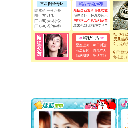
如意,快乐
三星图铃专区
精品专题推荐
[元旦]
看
短信企业通秀百变功能
[周杰伦] 千里之外
断电。爱
浪漫情怀一起漫步音乐
[誓 言] 求佛
你是我专
同城约会今夜告别寂寞
[王力宏] 大城小爱
[元旦]
如
敢来挑战你的球技吗？
[王心凌] 花的嫁纱
起；二是
离。水晶
[元旦]
当
精彩生活
泣，这痛
星座运势
每日财运
卖了。水
花边新闻
魔鬼辞典
[春节]
风
今日运程
情感测试
生活笑话
颜！冬去
桃花运，
道一声平
[春节]
传
片叶子是
送你一棵
[圣诞节]
你太多，
要平安！
[圣诞节]
能正大光明
都要快乐噢
[圣诞节]
如意,快乐
[元旦]
看
断电。爱