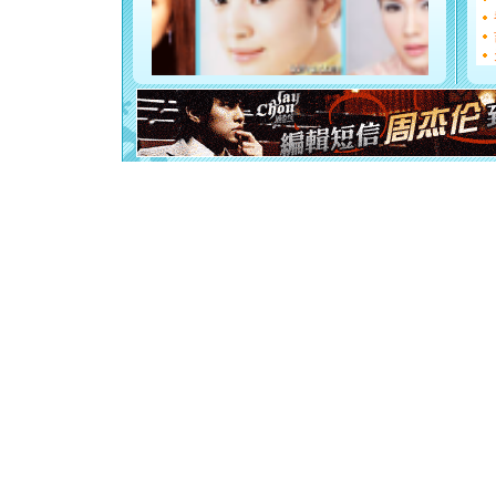
你是我专
[元旦]
如
起；二是
离。水晶
[元旦]
当
泣，这痛
卖了。水
[春节]
风
颜！冬去
道一声平
[春节]
传
片叶子是
送你一棵