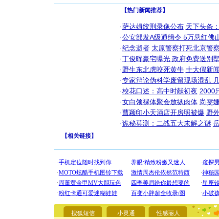
【热门新闻推荐】
·
萨达姆绞刑录像公布
天下头条
·
公安部发A级通缉令 5万悬红佛山
·
纪念逝者
太原警察打死北京警察
·
丁俊晖豪宅曝光 政府免费送别墅
·
野生东北虎咬死黄牛
十大假新
·
专家辩论伪科学废留现场混乱 几
·
校花口述：高中时献初夜
200
·
女白领祼体聚会放纵肉体
尚雯婕
·
曹颖印小天酒店开房照被爆
野
·
诡秘莫测：二战五大未解之谜
【
相关链接
】
[圣诞节]
你太多，
要平安！
[圣诞节]
能正大光明
都要快乐噢
搜狐短信
小灵通
性感丽人
[圣诞节]