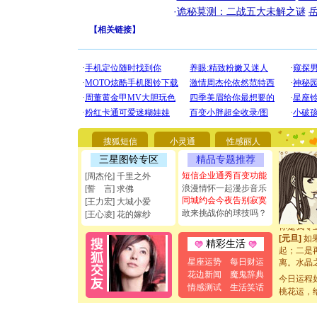
·
诡秘莫测：二战五大未解之谜
【
相关链接
】
[圣诞节]
你太多，
要平安！
[圣诞节]
搜狐短信
小灵通
性感丽人
能正大光明
三星图铃专区
精品专题推荐
都要快乐噢
[圣诞节]
短信企业通秀百变功能
[周杰伦] 千里之外
如意,快乐
浪漫情怀一起漫步音乐
[誓 言] 求佛
[元旦]
看
同城约会今夜告别寂寞
[王力宏] 大城小爱
断电。爱
敢来挑战你的球技吗？
[王心凌] 花的嫁纱
你是我专
[元旦]
如
精彩生活
起；二是
离。水晶
星座运势
每日财运
[元旦]
当
花边新闻
魔鬼辞典
今日运程
泣，这痛
情感测试
生活笑话
桃花运，
卖了。水
[春节]
风