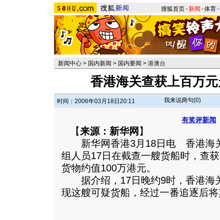
搜狐首页
-
新闻
-
体育
-
新闻中心
>
国内新闻
>
国内要闻
>
港澳台
香港海关查获上百万元
我来说两句(
0
)
时间：2006年03月18日20:11
有奖评新闻
【
来源：新华网
】
新华网香港3月18日电 香港海关
组人员17日在截查一艘货船时，查获
货物约值100万港元。
据介绍，17日晚约9时，香港海
现这艘可疑货船，经过一番追逐后将