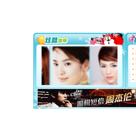
颜！冬去
道一声平
[春节]
传
片叶子是
送你一棵
[圣诞节]
你太多，
要平安！
[圣诞节]
能正大光明
都要快乐噢
[圣诞节]
如意,快乐
[元旦]
看
断电。爱
你是我专
[元旦]
如
起；二是
离。水晶
[元旦]
当
泣，这痛
卖了。水
[春节]
风
颜！冬去
道一声平
[春节]
传
片叶子是