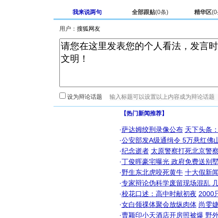
我来说两句
全部跟贴
(
0
条)
精华区
(
0
用户：
设为辩论话题
【热门新闻推荐】
·
萨达姆绞刑录像公布
天下头条
·
公安部发A级通缉令 5万悬红佛山
·
纪念逝者
太原警察打死北京警察
·
丁俊晖豪宅曝光 政府免费送别墅
·
野生东北虎咬死黄牛
十大假新
·
专家辩论伪科学废留现场混乱 几
·
校花口述：高中时献初夜
200
·
女白领祼体聚会放纵肉体
尚雯婕
·
曹颖印小天酒店开房照被爆
野