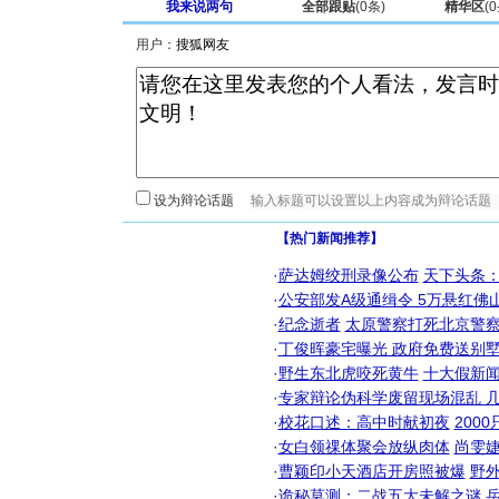
我来说两句
全部跟贴
(
0
条)
精华区
(
0
用户：
设为辩论话题
【热门新闻推荐】
·
萨达姆绞刑录像公布
天下头条
·
公安部发A级通缉令 5万悬红佛山
·
纪念逝者
太原警察打死北京警察
·
丁俊晖豪宅曝光 政府免费送别墅
·
野生东北虎咬死黄牛
十大假新
·
专家辩论伪科学废留现场混乱 几
·
校花口述：高中时献初夜
200
·
女白领祼体聚会放纵肉体
尚雯婕
·
曹颖印小天酒店开房照被爆
野
·
诡秘莫测：二战五大未解之谜