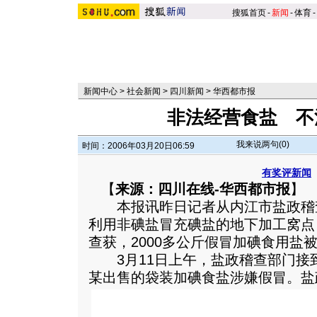
搜狐首页
-
新闻
-
体育
-
新闻中心
>
社会新闻
>
四川新闻
>
华西都市报
非法经营食盐 不
我来说两句(
0
)
时间：2006年03月20日06:59
有奖评新闻
【
来源：四川在线-华西都市报
】
本报讯昨日记者从内江市盐政稽
利用非碘盐冒充碘盐的地下加工窝点
查获，2000多公斤假冒加碘食用盐
3月11日上午，盐政稽查部门接
某出售的袋装加碘食盐涉嫌假冒。
盐