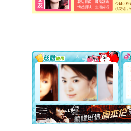
离。水晶
花边新闻
魔鬼辞典
今日运程
[元旦]
当
情感测试
生活笑话
桃花运，
泣，这痛
卖了。水
[春节]
风
颜！冬去
道一声平
[春节]
传
片叶子是
送你一棵
[圣诞节]
你太多，
要平安！
[圣诞节]
能正大光明
都要快乐噢
[圣诞节]
如意,快乐
[元旦]
看
断电。爱
你是我专
[元旦]
如
起；二是
离。水晶
[元旦]
当
泣，这痛
卖了。水