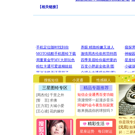
【
相关链接
】
[圣诞节]
你太多，
要平安！
搜狐短信
小灵通
性感丽人
[圣诞节]
三星图铃专区
精品专题推荐
能正大光明
都要快乐噢
短信企业通秀百变功能
[周杰伦] 千里之外
[圣诞节]
浪漫情怀一起漫步音乐
[誓 言] 求佛
如意,快乐
同城约会今夜告别寂寞
[王力宏] 大城小爱
[元旦]
看
敢来挑战你的球技吗？
[王心凌] 花的嫁纱
断电。爱
你是我专
精彩生活
[元旦]
如
起；二是
星座运势
每日财运