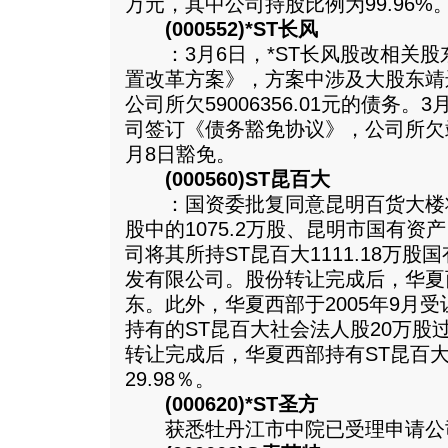
万元，其中公司持股比例为99.96%
(000552)*ST长风
：3月6日，*ST长风股改相关股
置改革方案》，方案中涉及大股东靖
公司所欠59006356.01元的债务
司签订《债务豁免协议》，公司所欠
月8日豁免。
(000560)ST昆百大
：国资委批复同意昆明百货大楼将所持
股中的1075.2万股、昆明市国有
司将其所持ST昆百大1111.18万
发有限公司。股份转让完成后，华夏
东。此外，华夏西部于2005年9月
持有的ST昆百大社会法人股20万股
转让完成后，华夏西部持有ST昆百大4
29.98％。
(000620)*ST圣方
获悉牡丹江市中院已受理申请公