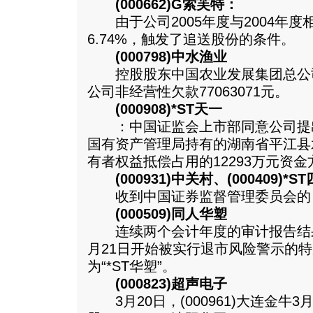
(000662)G索芙特：
由于公司2005年度与2004年度
6.74%，触发了追送股份的条件。
(000798)中水渔业
控股股东中国农业发展集团总公
公司非经营性欠款77063071元。
(000908)*ST天一
：中国证监会上市部同意公司提
国有资产管理局持有的湖南省平江县水
有者权益抵偿占用的12293万元资金
(000931)中关村、(000409)*S
收到中国证券监督管理委员会的
(000509)同人华塑
连续两个会计年度的审计报告结果
月21日开始被实行退市风险警示的
为“*ST华塑”。
(000823)超声电子
3月20日，(000961)大连金牛3月2