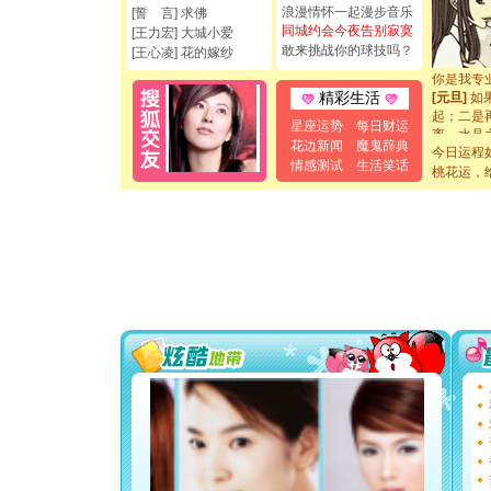
如意,快乐
浪漫情怀一起漫步音乐
[誓 言] 求佛
[元旦]
看
同城约会今夜告别寂寞
[王力宏] 大城小爱
断电。爱
敢来挑战你的球技吗？
[王心凌] 花的嫁纱
你是我专
[元旦]
如
精彩生活
起；二是
离。水晶
星座运势
每日财运
[元旦]
当
花边新闻
魔鬼辞典
今日运程
泣，这痛
情感测试
生活笑话
桃花运，
卖了。水
[春节]
风
颜！冬去
道一声平
[春节]
传
片叶子是
送你一棵
[圣诞节]
你太多，
要平安！
[圣诞节]
能正大光明
都要快乐噢
[圣诞节]
如意,快乐
[元旦]
看
断电。爱