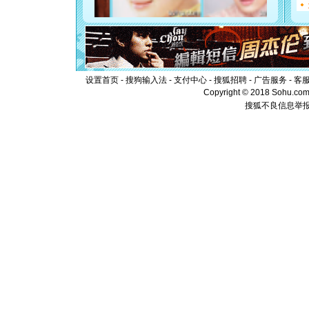
你是我专
[元旦]
如
起；二是
离。水晶
[元旦]
当
泣，这痛
卖了。水
设置首页
-
搜狗输入法
-
支付中心
-
搜狐招聘
-
广告服务
-
客
[春节]
风
Copyright © 2018 Sohu.com I
颜！冬去
搜狐不良信息举
道一声平
[春节]
传
片叶子是
送你一棵