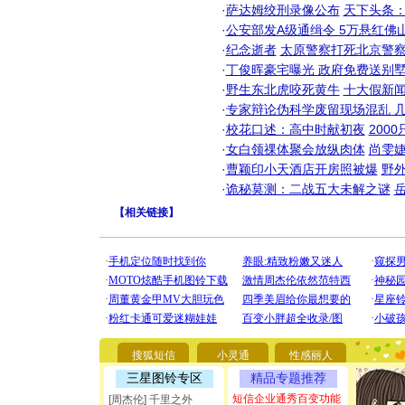
·
萨达姆绞刑录像公布
天下头条
·
公安部发A级通缉令 5万悬红佛山
·
纪念逝者
太原警察打死北京警察
·
丁俊晖豪宅曝光 政府免费送别墅
·
野生东北虎咬死黄牛
十大假新
·
专家辩论伪科学废留现场混乱 几
·
校花口述：高中时献初夜
200
·
女白领祼体聚会放纵肉体
尚雯婕
·
曹颖印小天酒店开房照被爆
野
·
诡秘莫测：二战五大未解之谜
【
相关链接
】
[圣诞节]
你太多，
要平安！
[圣诞节]
搜狐短信
小灵通
性感丽人
能正大光明
三星图铃专区
精品专题推荐
都要快乐噢
短信企业通秀百变功能
[圣诞节]
[周杰伦] 千里之外