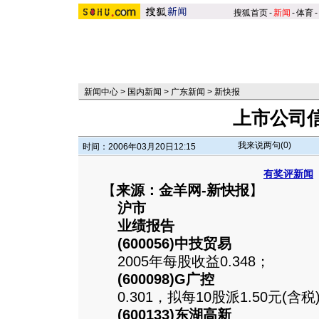
搜狐首页
-
新闻
-
体育
-
新闻中心
>
国内新闻
>
广东新闻
>
新快报
上市公司
我来说两句(
0
)
时间：2006年03月20日12:15
有奖评新闻
【
来源：金羊网-新快报
】
沪市
业绩报告
(600056)中技贸易
2005年每股收益0.348；
(600098)G广控
0.301，拟每10股派1.50元(含税
(600133)东湖高新