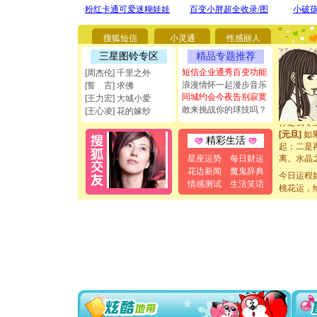
你太多，
要平安！
[圣诞节]
搜狐短信
小灵通
性感丽人
能正大光明
三星图铃专区
精品专题推荐
都要快乐噢
[圣诞节]
短信企业通秀百变功能
[周杰伦] 千里之外
如意,快乐
浪漫情怀一起漫步音乐
[誓 言] 求佛
[元旦]
看
同城约会今夜告别寂寞
[王力宏] 大城小爱
断电。爱
敢来挑战你的球技吗？
[王心凌] 花的嫁纱
你是我专
[元旦]
如
精彩生活
起；二是
离。水晶
星座运势
每日财运
[元旦]
当
花边新闻
魔鬼辞典
今日运程
泣，这痛
情感测试
生活笑话
桃花运，
卖了。水
[春节]
风
颜！冬去
道一声平
[春节]
传
片叶子是
送你一棵
[圣诞节]
你太多，
要平安！
[圣诞节]