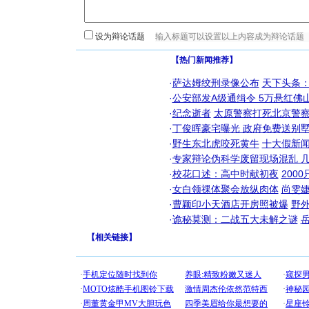
设为辩论话题
【热门新闻推荐】
·
萨达姆绞刑录像公布
天下头条
·
公安部发A级通缉令 5万悬红佛山
·
纪念逝者
太原警察打死北京警察
·
丁俊晖豪宅曝光 政府免费送别墅
·
野生东北虎咬死黄牛
十大假新
·
专家辩论伪科学废留现场混乱 几
·
校花口述：高中时献初夜
200
·
女白领祼体聚会放纵肉体
尚雯婕
·
曹颖印小天酒店开房照被爆
野
·
诡秘莫测：二战五大未解之谜
【
相关链接
】
[圣诞节]