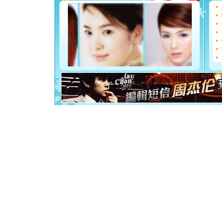
能正大光明
都要快乐噢
[圣诞节]
如意,快乐
[元旦]
看
断电。爱
你是我专
[元旦]
如
起；二是
离。水晶
[元旦]
当
泣，这痛
卖了。水
[春节]
风
颜！冬去
道一声平
[春节]
传
片叶子是
送你一棵