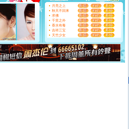
[圣诞节]
不只这样的日子才会想起你,而是这样的日子才
月亮之上
能正大光明地骚扰你,告诉你,圣诞要快乐!新年要快乐!天天
秋天不回来
都要快乐噢!
求佛
[圣诞节]
奉上一颗祝福的心,在这个特别的日子里,愿幸福,
千里之外
如意,快乐,鲜花,一切美好的祝愿与你同在.圣诞快乐!
香水有毒
[元旦]
看到你我会触电；看不到你我要充电；没有你我会
吉祥三宝
断电。爱你是我职业，想你是我事业，抱你是我特长，吻
天竺少女
你是我专业！水晶之恋祝你新年快乐
[元旦]
如果上天让我许三个愿望，一是今生今世和你在一
起；二是再生再世和你在一起；三是三生三世和你不再分
离。水晶之恋祝你新年快乐
[元旦]
当我狠下心扭头离去那一刻，你在我身后无助地哭
泣，这痛楚让我明白我多么爱你。我转身抱住你：这猪不
卖了。水晶之恋祝你新年快乐。
[春节]
风柔雨润好月圆，半岛铁盒伴身边，每日尽显开心
颜！冬去春来似水如烟，劳碌人生需尽欢！听一曲轻歌，
道一声平安！新年吉祥万事如愿
[春节]
传说薰衣草有四片叶子：第一片叶子是信仰，第二
片叶子是希望，第三片叶子是爱情，第四片叶子是幸运。
送你一棵薰衣草，愿你新年快乐！