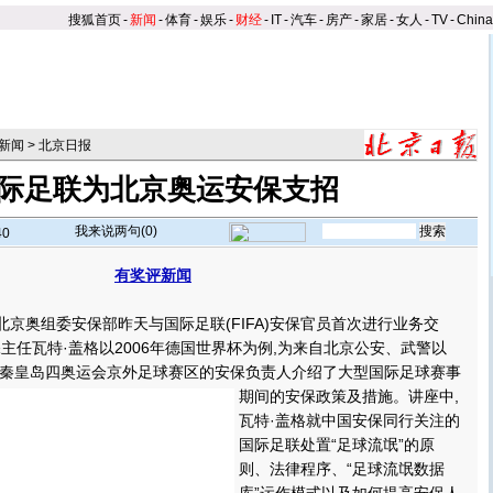
搜狐首页
-
新闻
-
体育
-
娱乐
-
财经
-
IT
-
汽车
-
房产
-
家居
-
女人
-
TV
-
Chin
新闻
>
北京日报
际足联为北京奥运安保支招
我来说两句(
0
)
40
有奖评新闻
】
京奥组委安保部昨天与国际足联(FIFA)安保官员首次进行业务交
保主任瓦特·盖格以2006年德国世界杯为例,为来自北京公安、武警以
秦皇岛四奥运会京外足球赛区的安保负责人介绍了大型国际足球赛事
期间的安保政策及措施。
讲座中,
瓦特·盖格就中国安保同行关注的
国际足联处置“足球流氓”的原
则、法律程序、“足球流氓数据