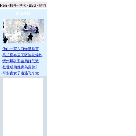
aRen
-
邮件
-
博客
-
BBS
-
搜狗
点击今日
·
佛山一家六口惨遭杀害
·
乌兰察布居民区连发爆炸
·
忻州煤矿安监局好气派
·
杜世成助推青岛房价?
·
平安夜女子遭遇飞车党