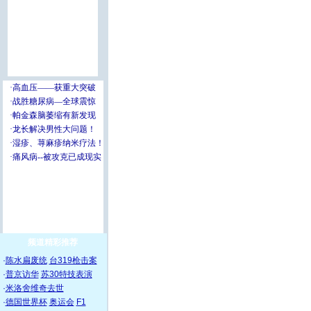
频道精彩推荐
·
陈水扁废统
台319枪击案
·
普京访华
苏30特技表演
·
米洛舍维奇去世
·
德国世界杯
奥运会
F1