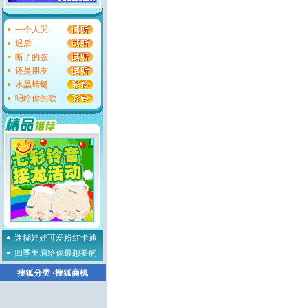
一个人哭
退后
断了的弦
还是朋友
水晶蜻蜓
唱给你的歌
迷糊娃娃可爱粉红卡通
四季美眉给你最想要的
搜狐分类
·
搜狐商机