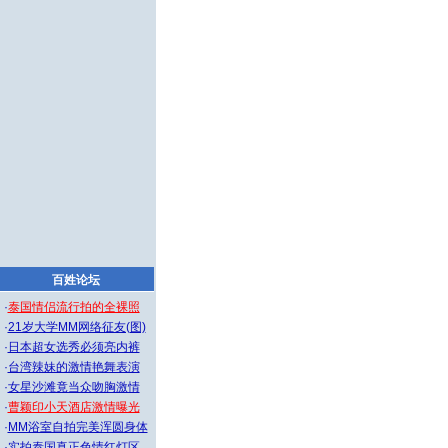
百姓论坛
·
泰国情侣流行拍的全裸照
·
21岁大学MM网络征友(图)
·
日本超女选秀必须亮内裤
·
台湾辣妹的激情艳舞表演
·
女星沙滩竟当众吻胸激情
·
曹颖印小天酒店激情曝光
·
MM浴室自拍完美浑圆身体
·
实拍泰国真正色情红灯区