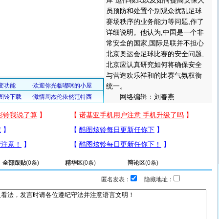
库”运作模式以及如何提高安保人
员预防和处置个别观众扰乱足球
赛场秩序的业务能力等问题,作了
详细说明。他认为,中国是一个非
常安全的国家,国际足联并不担心
北京奥运会足球比赛的安全问题,
北京应认真研究如何将确保安全
与营造欢乐祥和的比赛气氛权衡
统一。
网络编辑：刘春燕
全部跟贴
(
0
条)
精华区
(
0
条)
辩论区
(
0
条)
匿名发表：
隐藏地址：