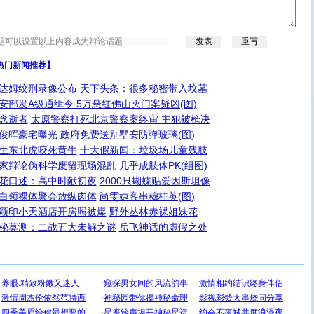
热门新闻推荐】
达姆绞刑录像公布
天下头条：很多秘密带入坟墓
安部发A级通缉令 5万悬红佛山灭门案疑凶(图)
念逝者
太原警察打死北京警察案终审 主犯被枪决
俊晖豪宅曝光 政府免费送别墅安防弹玻璃(图)
生东北虎咬死黄牛
十大假新闻：垃圾场儿童残肢
家辩论伪科学废留现场混乱 几乎成肢体PK(组图)
花口述：高中时献初夜
2000只蝴蝶贴爱因斯坦像
白领祼体聚会放纵肉体
尚雯婕客串穆桂英(图)
颖印小天酒店开房照被爆
野外丛林赤裸姐妹花
秘莫测：二战五大未解之谜
岳飞神话的虚假之处