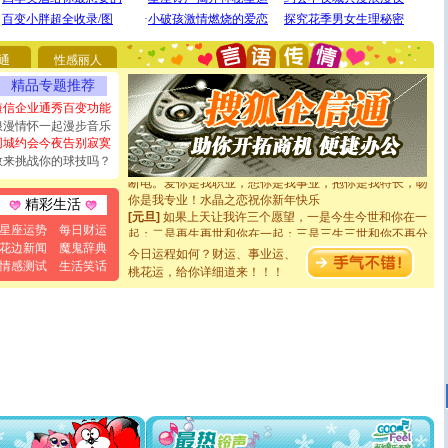
[圣诞节]
圣诞节到了，想想没什么送给你的，又不打算给
你太多，只有给你五千万：千万快乐！千万要健康！千万
要平安！千万要知足！千万不要忘记我！
通
性感丽人
[圣诞节]
不只这样的日子才会想起你,而是这样的日子才
精品专题推荐
能正大光明地骚扰你,告诉你,圣诞要快乐!新年要快乐!天天
都要快乐噢!
短信企业通秀百变功能
[圣诞节]
奉上一颗祝福的心,在这个特别的日子里,愿幸福,
浪漫情怀一起漫步音乐
如意,快乐,鲜花,一切美好的祝愿与你同在.圣诞快乐!
同城约会今夜告别寂寞
[元旦]
看到你我会触电；看不到你我要充电；没有你我会
敢来挑战你的球技吗？
断电。爱你是我职业，想你是我事业，抱你是我特长，吻
你是我专业！水晶之恋祝你新年快乐
精彩生活
[元旦]
如果上天让我许三个愿望，一是今生今世和你在一
起；二是再生再世和你在一起；三是三生三世和你不再分
星座运势
每日财运
离。水晶之恋祝你新年快乐
花边新闻
魔鬼辞典
今日运程如何？财运、事业运、
[元旦]
当我狠下心扭头离去那一刻，你在我身后无助地哭
情感测试
生活笑话
桃花运，给你详细道来！！！
泣，这痛楚让我明白我多么爱你。我转身抱住你：这猪不
卖了。水晶之恋祝你新年快乐。
[春节]
风柔雨润好月圆，半岛铁盒伴身边，每日尽显开心
颜！冬去春来似水如烟，劳碌人生需尽欢！听一曲轻歌，
道一声平安！新年吉祥万事如愿
[春节]
传说薰衣草有四片叶子：第一片叶子是信仰，第二
片叶子是希望，第三片叶子是爱情，第四片叶子是幸运。
送你一棵薰衣草，愿你新年快乐！
[圣诞节]
圣诞节到了，想想没什么送给你的，又不打算给
你太多，只有给你五千万：千万快乐！千万要健康！千万
要平安！千万要知足！千万不要忘记我！