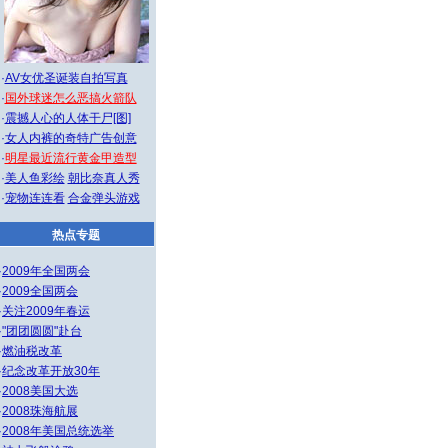
·
AV女优圣诞装自拍写真
·
国外球迷怎么恶搞火箭队
·
震撼人心的人体干尸[图]
·
女人内裤的奇特广告创意
·
明星最近流行黄金甲造型
·
美人鱼彩绘
朝比奈真人秀
·
宠物连连看
合金弹头游戏
热点专题
·
2009年全国两会
·
2009全国两会
·
关注2009年春运
·
"团团圆圆"赴台
·
燃油税改革
·
纪念改革开放30年
·
2008美国大选
·
2008珠海航展
·
2008年美国总统选举