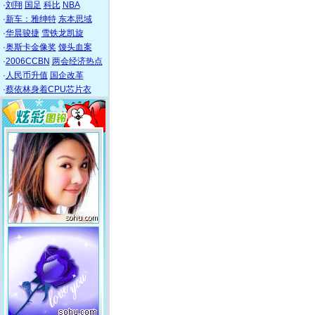
·
刘翔
国足
科比
NBA
·
新车：雅绅特
东本思域
·
华晨骏捷
雪铁龙凯旋
·
奥斯卡金像奖
馒头血案
·
2006CCBN
两会经济热点
·
人民币升值
国企改革
·
蔡依林身着CPU芯片衣