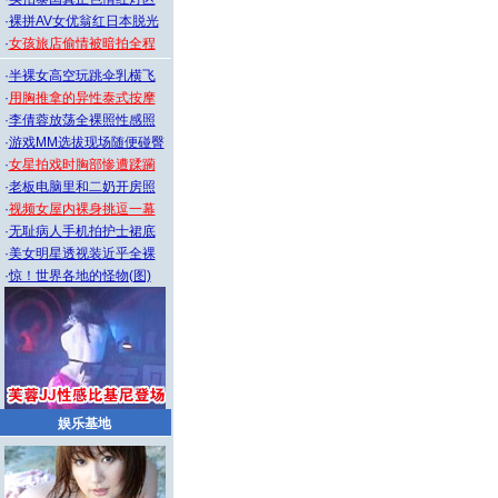
·
裸拼AV女优翁红日本脱光
·
女孩旅店偷情被暗拍全程
·
半裸女高空玩跳伞乳横飞
·
用胸推拿的异性泰式按摩
·
李倩蓉放荡全裸照性感照
·
游戏MM选拔现场随便碰臀
·
女星拍戏时胸部惨遭蹂躏
·
老板电脑里和二奶开房照
·
视频女屋内裸身挑逗一幕
·
无耻病人手机拍护士裙底
·
美女明星透视装近乎全裸
·
惊！世界各地的怪物(图)
娱乐基地