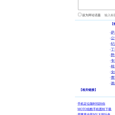
设为辩论话题
【
·
萨
·
公
·
纪
·
丁
·
野
·
专
·
校
·
女
·
曹
·
诡
【
相关链接
】