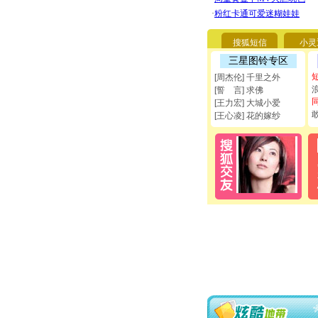
搜狐短信
小灵
三星图铃专区
[周杰伦] 千里之外
[誓 言] 求佛
[王力宏] 大城小爱
[王心凌] 花的嫁纱