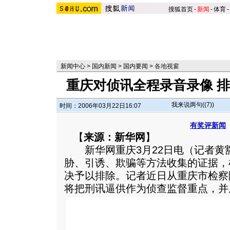
搜狐首页
-
新闻
-
体育
-
新闻中心
>
国内新闻
>
国内要闻
>
各地视窗
重庆对侦讯全程录音录像 
我来说两句(
(7)
)
时间：2006年03月22日16:07
有奖评新闻
【
来源：新华网
】
新华网重庆3月22日电（记者黄
胁、引诱、欺骗等方法收集的证据，
决予以排除。记者近日从重庆市检察
将把刑讯逼供作为侦查监督重点，并