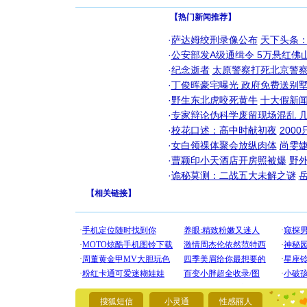
【热门新闻推荐】
·
萨达姆绞刑录像公布
天下头条
·
公安部发A级通缉令 5万悬红佛山
·
纪念逝者
太原警察打死北京警察
·
丁俊晖豪宅曝光 政府免费送别墅
·
野生东北虎咬死黄牛
十大假新
·
专家辩论伪科学废留现场混乱 几
·
校花口述：高中时献初夜
200
·
女白领祼体聚会放纵肉体
尚雯婕
·
曹颖印小天酒店开房照被爆
野
·
诡秘莫测：二战五大未解之谜
【
相关链接
】
[圣诞节]
你太多，
要平安！
搜狐短信
小灵通
性感丽人
[圣诞节]