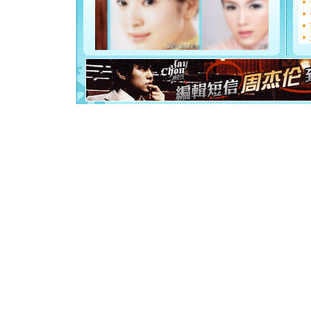
如意,快乐
[元旦]
看
断电。爱
你是我专
[元旦]
如
起；二是
离。水晶
[元旦]
当
泣，这痛
卖了。水
[春节]
风
颜！冬去
道一声平
[春节]
传
片叶子是
送你一棵