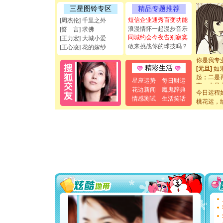
能正大光明
三星图铃专区
精品专题推荐
都要快乐噢
短信企业通秀百变功能
[周杰伦] 千里之外
[圣诞节]
浪漫情怀一起漫步音乐
[誓 言] 求佛
如意,快乐
同城约会今夜告别寂寞
[王力宏] 大城小爱
[元旦]
看
敢来挑战你的球技吗？
[王心凌] 花的嫁纱
断电。爱
你是我专
[元旦]
如
精彩生活
起；二是
星座运势
每日财运
离。水晶
花边新闻
魔鬼辞典
[元旦]
当
今日运程
情感测试
生活笑话
泣，这痛
桃花运，
卖了。水
[春节]
风
颜！冬去
道一声平
[春节]
传
片叶子是
送你一棵
[圣诞节]
你太多，
要平安！
[圣诞节]
能正大光明
都要快乐噢
[圣诞节]