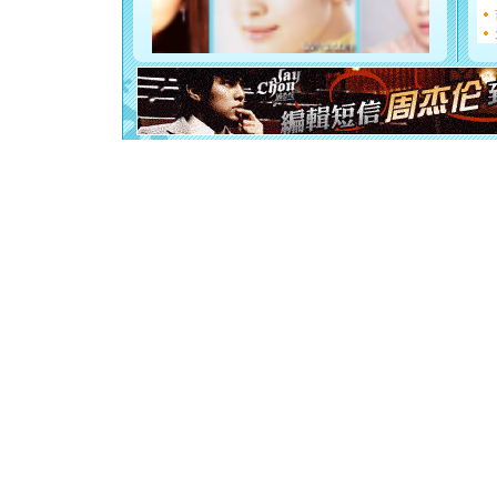
断电。爱
你是我专
[元旦]
如
起；二是
离。水晶
[元旦]
当
泣，这痛
卖了。水
[春节]
风
颜！冬去
道一声平
[春节]
传
片叶子是
送你一棵