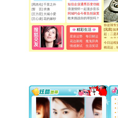
都要快乐噢
短信企业通秀百变功能
[周杰伦] 千里之外
[圣诞节]
浪漫情怀一起漫步音乐
[誓 言] 求佛
如意,快乐
同城约会今夜告别寂寞
[王力宏] 大城小爱
[元旦]
看
敢来挑战你的球技吗？
[王心凌] 花的嫁纱
断电。爱
你是我专
[元旦]
如
精彩生活
起；二是
星座运势
每日财运
离。水晶
花边新闻
魔鬼辞典
[元旦]
当
今日运程
泣，这痛
情感测试
生活笑话
桃花运，
卖了。水
[春节]
风
颜！冬去
道一声平
[春节]
传
片叶子是
送你一棵
[圣诞节]
你太多，
要平安！
[圣诞节]
能正大光明
都要快乐噢
[圣诞节]
如意,快乐
[元旦]
看