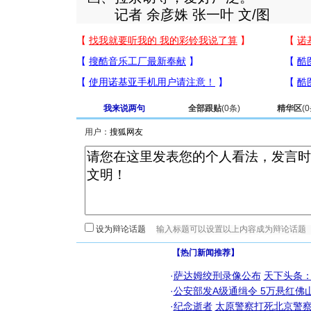
记者 余彦姝 张一叶 文/图
我来说两句
全部跟贴
(
0
条)
精华区
(
0
用户：
设为辩论话题
【热门新闻推荐】
·
萨达姆绞刑录像公布
天下头条
·
公安部发A级通缉令 5万悬红佛山
·
纪念逝者
太原警察打死北京警察