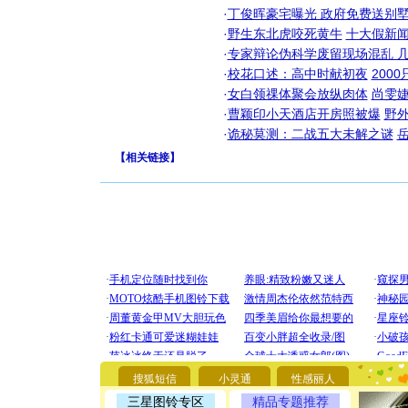
·
丁俊晖豪宅曝光 政府免费送别墅
·
野生东北虎咬死黄牛
十大假新
·
专家辩论伪科学废留现场混乱 几
·
校花口述：高中时献初夜
200
·
女白领祼体聚会放纵肉体
尚雯婕
·
曹颖印小天酒店开房照被爆
野
·
诡秘莫测：二战五大未解之谜
【
相关链接
】
[圣诞节]
你太多，
要平安！
搜狐短信
小灵通
性感丽人
[圣诞节]
能正大光明
三星图铃专区
精品专题推荐