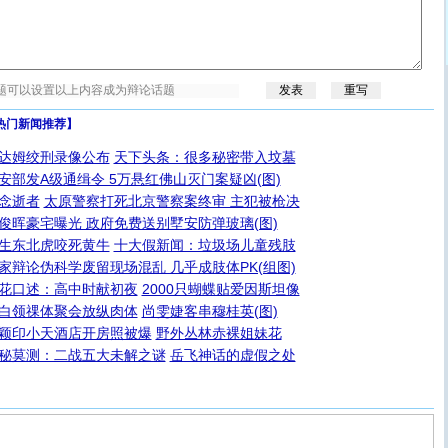
热门新闻推荐】
达姆绞刑录像公布
天下头条：很多秘密带入坟墓
安部发A级通缉令 5万悬红佛山灭门案疑凶(图)
念逝者
太原警察打死北京警察案终审 主犯被枪决
俊晖豪宅曝光 政府免费送别墅安防弹玻璃(图)
生东北虎咬死黄牛
十大假新闻：垃圾场儿童残肢
家辩论伪科学废留现场混乱 几乎成肢体PK(组图)
花口述：高中时献初夜
2000只蝴蝶贴爱因斯坦像
白领祼体聚会放纵肉体
尚雯婕客串穆桂英(图)
颖印小天酒店开房照被爆
野外丛林赤裸姐妹花
秘莫测：二战五大未解之谜
岳飞神话的虚假之处