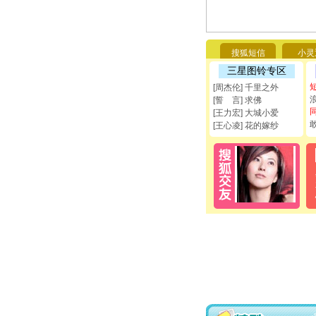
搜狐短信
小灵
三星图铃专区
[周杰伦] 千里之外
[誓 言] 求佛
[王力宏] 大城小爱
[王心凌] 花的嫁纱