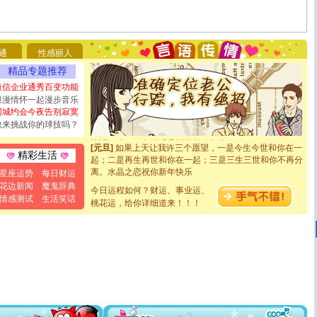
[圣诞节]
圣诞节到了，想想没什么送给你的，又不打算给
你太多，只有给你五千万：千万快乐！千万要健康！千万
要平安！千万要知足！千万不要忘记我！
[圣诞节]
不只这样的日子才会想起你,而是这样的日子才
通
性感丽人
能正大光明地骚扰你,告诉你,圣诞要快乐!新年要快乐!天天
都要快乐噢!
精品专题推荐
[圣诞节]
奉上一颗祝福的心,在这个特别的日子里,愿幸福,
短信企业通秀百变功能
如意,快乐,鲜花,一切美好的祝愿与你同在.圣诞快乐!
浪漫情怀一起漫步音乐
[元旦]
看到你我会触电；看不到你我要充电；没有你我会
同城约会今夜告别寂寞
断电。爱你是我职业，想你是我事业，抱你是我特长，吻
敢来挑战你的球技吗？
你是我专业！水晶之恋祝你新年快乐
[元旦]
如果上天让我许三个愿望，一是今生今世和你在一
起；二是再生再世和你在一起；三是三生三世和你不再分
精彩生活
离。水晶之恋祝你新年快乐
星座运势
每日财运
[元旦]
当我狠下心扭头离去那一刻，你在我身后无助地哭
花边新闻
魔鬼辞典
泣，这痛楚让我明白我多么爱你。我转身抱住你：这猪不
今日运程如何？财运、事业运、
情感测试
生活笑话
卖了。水晶之恋祝你新年快乐。
桃花运，给你详细道来！！！
[春节]
风柔雨润好月圆，半岛铁盒伴身边，每日尽显开心
颜！冬去春来似水如烟，劳碌人生需尽欢！听一曲轻歌，
道一声平安！新年吉祥万事如愿
[春节]
传说薰衣草有四片叶子：第一片叶子是信仰，第二
片叶子是希望，第三片叶子是爱情，第四片叶子是幸运。
送你一棵薰衣草，愿你新年快乐！
[圣诞节]
圣诞节到了，想想没什么送给你的，又不打算给
你太多，只有给你五千万：千万快乐！千万要健康！千万
要平安！千万要知足！千万不要忘记我！