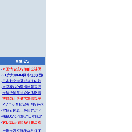
百姓论坛
·
泰国情侣流行拍的全裸照
·
21岁大学MM网络征友(图)
·
日本超女选秀必须亮内裤
·
台湾辣妹的激情艳舞表演
·
女星沙滩竟当众吻胸激情
·
曹颖印小天酒店激情曝光
·
MM浴室自拍完美浑圆身体
·
实拍泰国真正色情红灯区
·
裸拼AV女优翁红日本脱光
·
女孩旅店偷情被暗拍全程
·
半裸女高空玩跳伞乳横飞