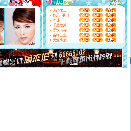
[圣诞节]
不只这样的日子才会想起你,而是这样的日子才
能正大光明地骚扰你,告诉你,圣诞要快乐!新年要快乐!天天
月亮之上
都要快乐噢!
秋天不回来
[圣诞节]
奉上一颗祝福的心,在这个特别的日子里,愿幸福,
求佛
如意,快乐,鲜花,一切美好的祝愿与你同在.圣诞快乐!
千里之外
[元旦]
看到你我会触电；看不到你我要充电；没有你我会
香水有毒
断电。爱你是我职业，想你是我事业，抱你是我特长，吻
吉祥三宝
你是我专业！水晶之恋祝你新年快乐
天竺少女
[元旦]
如果上天让我许三个愿望，一是今生今世和你在一
起；二是再生再世和你在一起；三是三生三世和你不再分
离。水晶之恋祝你新年快乐
[元旦]
当我狠下心扭头离去那一刻，你在我身后无助地哭
泣，这痛楚让我明白我多么爱你。我转身抱住你：这猪不
卖了。水晶之恋祝你新年快乐。
[春节]
风柔雨润好月圆，半岛铁盒伴身边，每日尽显开心
颜！冬去春来似水如烟，劳碌人生需尽欢！听一曲轻歌，
道一声平安！新年吉祥万事如愿
[春节]
传说薰衣草有四片叶子：第一片叶子是信仰，第二
片叶子是希望，第三片叶子是爱情，第四片叶子是幸运。
送你一棵薰衣草，愿你新年快乐！