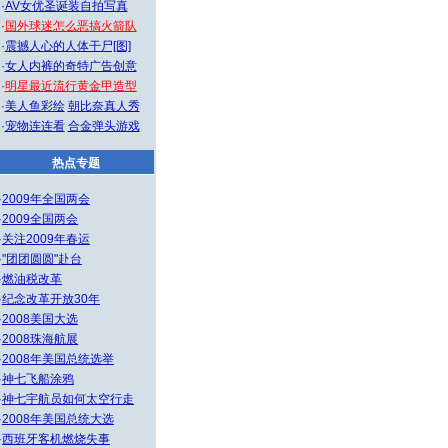
·
AV女优圣诞装自拍写真
·
国外球迷怎么恶搞火箭队
·
震撼人心的人体干尸[图]
·
女人内裤的奇特广告创意
·
明星最近流行黄金甲造型
·
美人鱼彩绘
朝比奈真人秀
·
宠物连连看
合金弹头游戏
热点专题
·
2009年全国两会
·
2009全国两会
·
关注2009年春运
·
"团团圆圆"赴台
·
燃油税改革
·
纪念改革开放30年
·
2008美国大选
·
2008珠海航展
·
2008年美国总统选举
·
神七飞船涂鸦
·
神七宇航员如何太空行走
·
2008年美国总统大选
·
西班牙客机燃烧失事