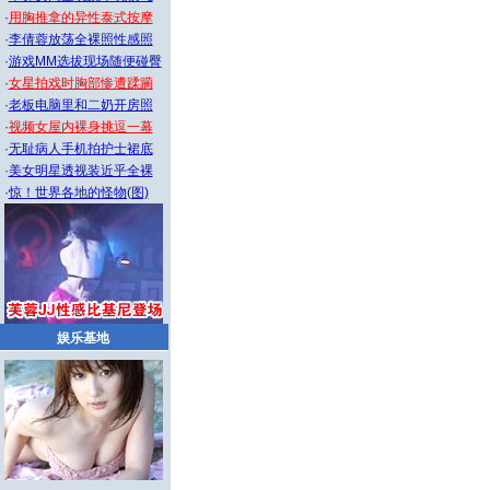
·
用胸推拿的异性泰式按摩
·
李倩蓉放荡全裸照性感照
·
游戏MM选拔现场随便碰臀
·
女星拍戏时胸部惨遭蹂躏
·
老板电脑里和二奶开房照
·
视频女屋内裸身挑逗一幕
·
无耻病人手机拍护士裙底
·
美女明星透视装近乎全裸
·
惊！世界各地的怪物(图)
娱乐基地