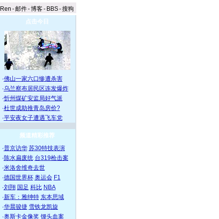
aRen
-
邮件
-
博客
-
BBS
-
搜狗
点击今日
·
佛山一家六口惨遭杀害
·
乌兰察布居民区连发爆炸
·
忻州煤矿安监局好气派
·
杜世成助推青岛房价?
·
平安夜女子遭遇飞车党
频道精彩推荐
·
普京访华
苏30特技表演
·
陈水扁废统
台319枪击案
·
米洛舍维奇去世
·
德国世界杯
奥运会
F1
·
刘翔
国足
科比
NBA
·
新车：雅绅特
东本思域
·
华晨骏捷
雪铁龙凯旋
·
奥斯卡金像奖
馒头血案