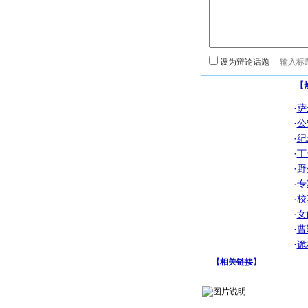
设为辩论话题
【
·
萨
·
公
·
纪
·
丁
·
野
·
专
·
校
·
女
·
曹
·
诡
【
相关链接
】