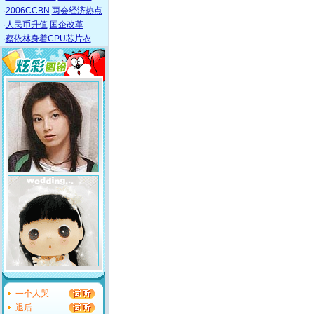
·
2006CCBN
两会经济热点
·
人民币升值
国企改革
·
蔡依林身着CPU芯片衣
一个人哭
退后