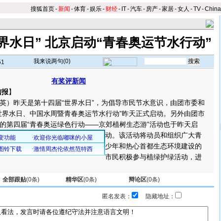
搜狐首页
-
新闻
-
体育
-
娱乐
-
财经
-
IT
-
汽车
-
房产
-
家居
-
女人
-
TV
-
Chin
界水日” 北京启动“青春奥运节水行动”
我来说两句(
0
)
51
有奖评新闻
信报
】
）昨天是第十四届“世界水日”，为倡导市民节水意识，由团市委和
世界水日、中国水周暨青春奥运节水行动”昨天正式启动。另外由团市
的第四届“青春奥运绿色行动——京郊植树生态游”活动也于昨天启
动。
该活动将动员和组织广大青
少年和热心首都生态环境建设的
市民积极参与植绿护绿活动，进
全部跟贴
(
0
条)
精华区
(
0
条)
辩论区
(
0
条)
匿名发表：
隐藏地址：