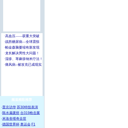
频道精彩推荐
·
普京访华
苏30特技表演
·
陈水扁废统
台319枪击案
·
米洛舍维奇去世
·
德国世界杯
奥运会
F1