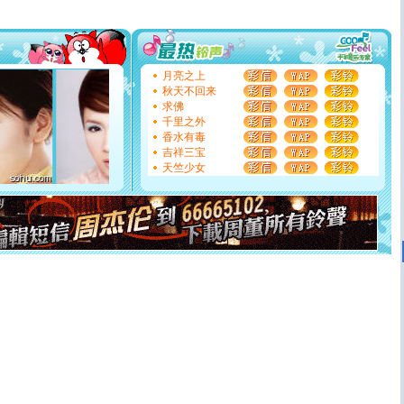
[圣诞节]
圣诞节到了，想想没什么送给你的，又不打算给
你太多，只有给你五千万：千万快乐！千万要健康！千万
要平安！千万要知足！千万不要忘记我！
[圣诞节]
不只这样的日子才会想起你,而是这样的日子才
能正大光明地骚扰你,告诉你,圣诞要快乐!新年要快乐!天天
月亮之上
都要快乐噢!
秋天不回来
[圣诞节]
奉上一颗祝福的心,在这个特别的日子里,愿幸福,
求佛
如意,快乐,鲜花,一切美好的祝愿与你同在.圣诞快乐!
千里之外
[元旦]
看到你我会触电；看不到你我要充电；没有你我会
香水有毒
断电。爱你是我职业，想你是我事业，抱你是我特长，吻
吉祥三宝
你是我专业！水晶之恋祝你新年快乐
天竺少女
[元旦]
如果上天让我许三个愿望，一是今生今世和你在一
起；二是再生再世和你在一起；三是三生三世和你不再分
离。水晶之恋祝你新年快乐
[元旦]
当我狠下心扭头离去那一刻，你在我身后无助地哭
泣，这痛楚让我明白我多么爱你。我转身抱住你：这猪不
卖了。水晶之恋祝你新年快乐。
[春节]
风柔雨润好月圆，半岛铁盒伴身边，每日尽显开心
颜！冬去春来似水如烟，劳碌人生需尽欢！听一曲轻歌，
道一声平安！新年吉祥万事如愿
[春节]
传说薰衣草有四片叶子：第一片叶子是信仰，第二
片叶子是希望，第三片叶子是爱情，第四片叶子是幸运。
送你一棵薰衣草，愿你新年快乐！