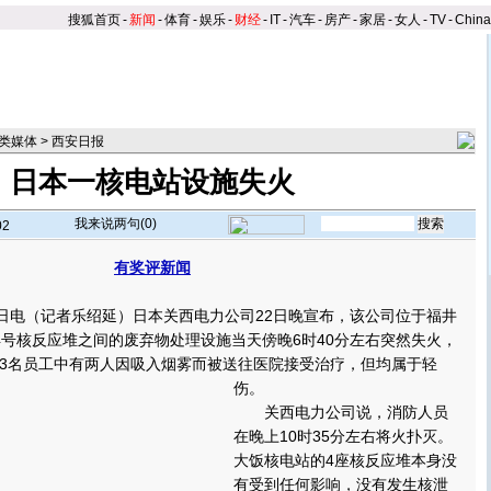
搜狐首页
-
新闻
-
体育
-
娱乐
-
财经
-
IT
-
汽车
-
房产
-
家居
-
女人
-
TV
-
Chin
类媒体
>
西安日报
日本一核电站设施失火
我来说两句(
0
)
02
有奖评新闻
】
电（记者乐绍延）日本关西电力公司22日晚宣布，该公司位于福井
4号核反应堆之间的废弃物处理设施当天傍晚6时40分左右突然失火，
3名员工中有两人因吸入烟雾而被送往医院接受治疗，但均属于轻
伤。
关西电力公司说，消防人员
在晚上10时35分左右将火扑灭。
大饭核电站的4座核反应堆本身没
有受到任何影响，没有发生核泄