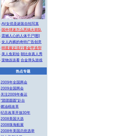
·
AV女优圣诞装自拍写真
·
国外球迷怎么恶搞火箭队
·
震撼人心的人体干尸[图]
·
女人内裤的奇特广告创意
·
明星最近流行黄金甲造型
·
美人鱼彩绘
朝比奈真人秀
·
宠物连连看
合金弹头游戏
热点专题
·
2009年全国两会
·
2009全国两会
·
关注2009年春运
·
"团团圆圆"赴台
·
燃油税改革
·
纪念改革开放30年
·
2008美国大选
·
2008珠海航展
·
2008年美国总统选举