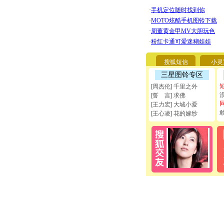
搜狐短信
小灵
三星图铃专区
[周杰伦] 千里之外
[誓 言] 求佛
[王力宏] 大城小爱
[王心凌] 花的嫁纱