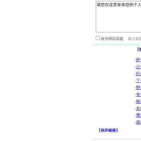
设为辩论话题
【
·
萨
·
公
·
纪
·
丁
·
野
·
专
·
校
·
女
·
曹
·
诡
【
相关链接
】