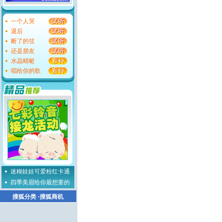
一个人哭
退后
断了的弦
还是朋友
水晶蜻蜓
唱给你的歌
迷糊娃娃可爱粉红卡通
四季美眉给你最想要的
搜狐分类
·
搜狐商机