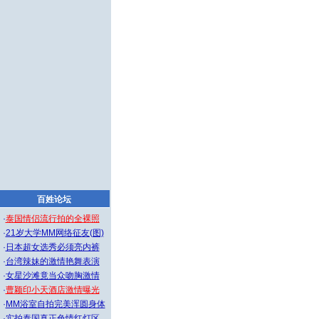
百姓论坛
·
泰国情侣流行拍的全裸照
·
21岁大学MM网络征友(图)
·
日本超女选秀必须亮内裤
·
台湾辣妹的激情艳舞表演
·
女星沙滩竟当众吻胸激情
·
曹颖印小天酒店激情曝光
·
MM浴室自拍完美浑圆身体
·
实拍泰国真正色情红灯区