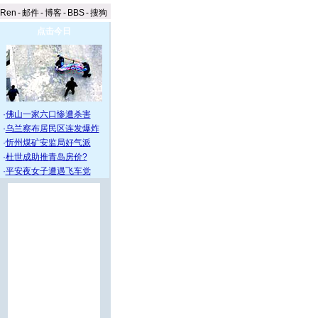
aRen
-
邮件
-
博客
-
BBS
-
搜狗
点击今日
·
佛山一家六口惨遭杀害
·
乌兰察布居民区连发爆炸
·
忻州煤矿安监局好气派
·
杜世成助推青岛房价?
·
平安夜女子遭遇飞车党