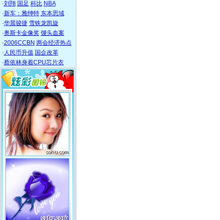
·
刘翔
国足
科比
NBA
·
新车：雅绅特
东本思域
·
华晨骏捷
雪铁龙凯旋
·
奥斯卡金像奖
馒头血案
·
2006CCBN
两会经济热点
·
人民币升值
国企改革
·
蔡依林身着CPU芯片衣