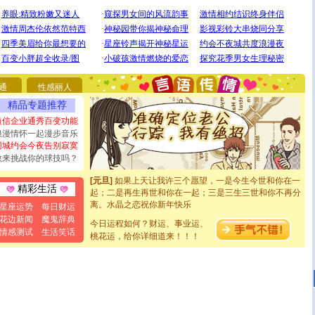
[圣诞节]
圣诞节到了，想想没什么送给你的，又不打算给
你太多，只有给你五千万：千万快乐！千万要健康！千万
要平安！千万要知足！千万不要忘记我！
[圣诞节]
不只这样的日子才会想起你,而是这样的日子才
通
性感丽人
能正大光明地骚扰你,告诉你,圣诞要快乐!新年要快乐!天天
都要快乐噢!
精品专题推荐
[圣诞节]
奉上一颗祝福的心,在这个特别的日子里,愿幸福,
短信企业通秀百变功能
如意,快乐,鲜花,一切美好的祝愿与你同在.圣诞快乐!
浪漫情怀一起漫步音乐
[元旦]
看到你我会触电；看不到你我要充电；没有你我会
同城约会今夜告别寂寞
断电。爱你是我职业，想你是我事业，抱你是我特长，吻
敢来挑战你的球技吗？
你是我专业！水晶之恋祝你新年快乐
[元旦]
如果上天让我许三个愿望，一是今生今世和你在一
起；二是再生再世和你在一起；三是三生三世和你不再分
精彩生活
离。水晶之恋祝你新年快乐
星座运势
每日财运
[元旦]
当我狠下心扭头离去那一刻，你在我身后无助地哭
花边新闻
魔鬼辞典
泣，这痛楚让我明白我多么爱你。我转身抱住你：这猪不
今日运程如何？财运、事业运、
情感测试
生活笑话
卖了。水晶之恋祝你新年快乐。
桃花运，给你详细道来！！！
[春节]
风柔雨润好月圆，半岛铁盒伴身边，每日尽显开心
颜！冬去春来似水如烟，劳碌人生需尽欢！听一曲轻歌，
道一声平安！新年吉祥万事如愿
[春节]
传说薰衣草有四片叶子：第一片叶子是信仰，第二
片叶子是希望，第三片叶子是爱情，第四片叶子是幸运。
送你一棵薰衣草，愿你新年快乐！