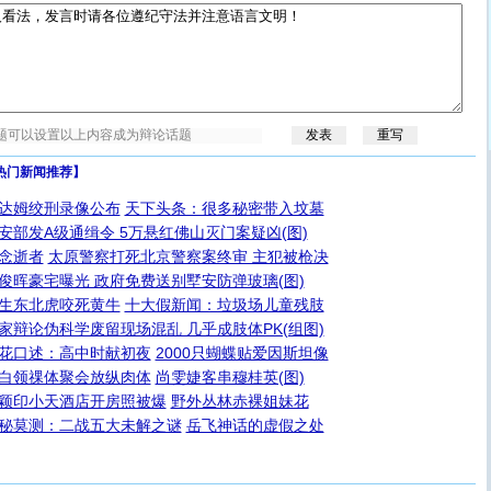
热门新闻推荐】
达姆绞刑录像公布
天下头条：很多秘密带入坟墓
安部发A级通缉令 5万悬红佛山灭门案疑凶(图)
念逝者
太原警察打死北京警察案终审 主犯被枪决
俊晖豪宅曝光 政府免费送别墅安防弹玻璃(图)
生东北虎咬死黄牛
十大假新闻：垃圾场儿童残肢
家辩论伪科学废留现场混乱 几乎成肢体PK(组图)
花口述：高中时献初夜
2000只蝴蝶贴爱因斯坦像
白领祼体聚会放纵肉体
尚雯婕客串穆桂英(图)
颖印小天酒店开房照被爆
野外丛林赤裸姐妹花
秘莫测：二战五大未解之谜
岳飞神话的虚假之处