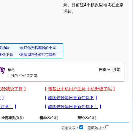
漏。目前这4个核反应堆均在正常
运转。
共找到
个相关新闻.
全部跟贴
(
0
条)
精华区
(
0
条)
辩论区
(
0
条)
匿名发表：
隐藏地址：