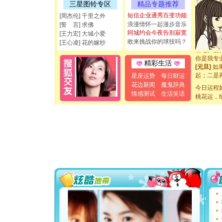
三星图铃专区
精品专题推荐
能正大光明
都要快乐噢
短信企业通秀百变功能
[周杰伦] 千里之外
[圣诞节]
浪漫情怀一起漫步音乐
[誓 言] 求佛
如意,快乐
同城约会今夜告别寂寞
[王力宏] 大城小爱
[元旦]
看
敢来挑战你的球技吗？
[王心凌] 花的嫁纱
断电。爱
你是我专
精彩生活
[元旦]
如
起；二是
星座运势
每日财运
离。水晶
花边新闻
魔鬼辞典
今日运程
[元旦]
当
情感测试
生活笑话
桃花运，
泣，这痛
卖了。水
[春节]
风
颜！冬去
道一声平
[春节]
传
片叶子是
送你一棵
[圣诞节]
你太多，
要平安！
[圣诞节]
能正大光明
都要快乐噢
[圣诞节]