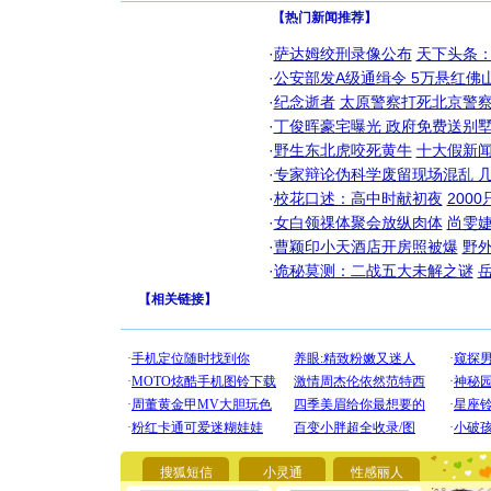
【热门新闻推荐】
·
萨达姆绞刑录像公布
天下头条
·
公安部发A级通缉令 5万悬红佛山
·
纪念逝者
太原警察打死北京警察
·
丁俊晖豪宅曝光 政府免费送别墅
·
野生东北虎咬死黄牛
十大假新
·
专家辩论伪科学废留现场混乱 几
·
校花口述：高中时献初夜
200
·
女白领祼体聚会放纵肉体
尚雯婕
·
曹颖印小天酒店开房照被爆
野
·
诡秘莫测：二战五大未解之谜
【
相关链接
】
[圣诞节]
你太多，
要平安！
搜狐短信
小灵通
性感丽人
[圣诞节]