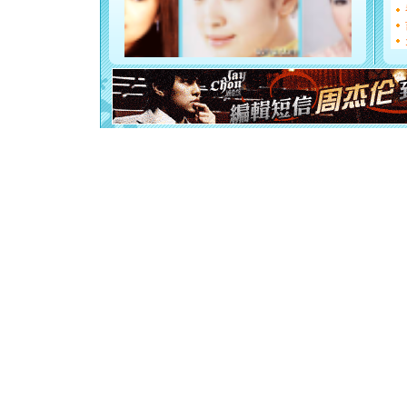
如意,快乐
[元旦]
看
断电。爱
你是我专
[元旦]
如
起；二是
离。水晶
[元旦]
当
泣，这痛
卖了。水
[春节]
风
颜！冬去
道一声平
[春节]
传
片叶子是
送你一棵