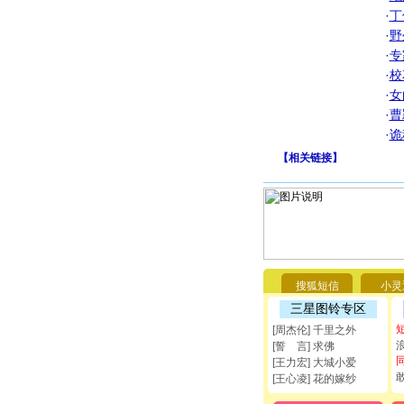
·
丁
·
野
·
专
·
校
·
女
·
曹
·
诡
【
相关链接
】
搜狐短信
小灵
三星图铃专区
[周杰伦] 千里之外
[誓 言] 求佛
[王力宏] 大城小爱
[王心凌] 花的嫁纱