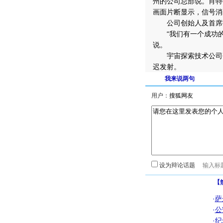
州的公司总部说。肖特
画面片断显示，信号消
公司创始人及首席执
“我们有一个成功的起
说。
宇宙探索技术公司研发
迟发射。
我来说两句
用户：
设为辩论话题
【
·
萨
·
公
·
纪