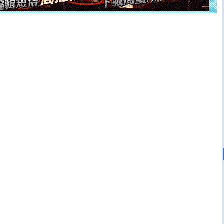
[元旦]
当我狠下心扭头离去那一刻，你在我身后无助地哭
泣，这痛楚让我明白我多么爱你。我转身抱住你：这猪不
卖了。水晶之恋祝你新年快乐。
[春节]
风柔雨润好月圆，半岛铁盒伴身边，每日尽显开心
颜！冬去春来似水如烟，劳碌人生需尽欢！听一曲轻歌，
道一声平安！新年吉祥万事如愿
[春节]
传说薰衣草有四片叶子：第一片叶子是信仰，第二
片叶子是希望，第三片叶子是爱情，第四片叶子是幸运。
送你一棵薰衣草，愿你新年快乐！