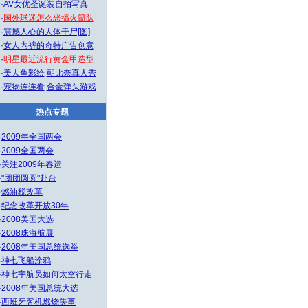
·
AV女优圣诞装自拍写真
·
国外球迷怎么恶搞火箭队
·
震撼人心的人体干尸[图]
·
女人内裤的奇特广告创意
·
明星最近流行黄金甲造型
·
美人鱼彩绘
朝比奈真人秀
·
宠物连连看
合金弹头游戏
热点专题
·
2009年全国两会
·
2009全国两会
·
关注2009年春运
·
"团团圆圆"赴台
·
燃油税改革
·
纪念改革开放30年
·
2008美国大选
·
2008珠海航展
·
2008年美国总统选举
·
神七飞船涂鸦
·
神七宇航员如何太空行走
·
2008年美国总统大选
·
西班牙客机燃烧失事