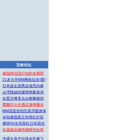
百姓论坛
·
泰国情侣流行拍的全裸照
·
21岁大学MM网络征友(图)
·
日本超女选秀必须亮内裤
·
台湾辣妹的激情艳舞表演
·
女星沙滩竟当众吻胸激情
·
曹颖印小天酒店激情曝光
·
MM浴室自拍完美浑圆身体
·
实拍泰国真正色情红灯区
·
裸拼AV女优翁红日本脱光
·
女孩旅店偷情被暗拍全程
·
半裸女高空玩跳伞乳横飞