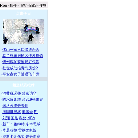
aRen
-
邮件
-
博客
-
BBS
-
搜狗
点击今日
·
佛山一家六口惨遭杀害
·
乌兰察布居民区连发爆炸
·
忻州煤矿安监局好气派
·
杜世成助推青岛房价?
·
平安夜女子遭遇飞车党
频道精彩推荐
·
消费税调整
普京访华
·
陈水扁废统
台319枪击案
·
米洛舍维奇去世
·
德国世界杯
奥运会
F1
·
刘翔
国足
科比
NBA
·
新车：雅绅特
东本思域
·
华晨骏捷
雪铁龙凯旋
·
奥斯卡金像奖
馒头血案