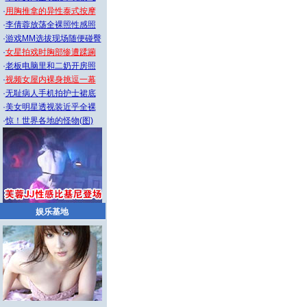
·
用胸推拿的异性泰式按摩
·
李倩蓉放荡全裸照性感照
·
游戏MM选拔现场随便碰臀
·
女星拍戏时胸部惨遭蹂躏
·
老板电脑里和二奶开房照
·
视频女屋内裸身挑逗一幕
·
无耻病人手机拍护士裙底
·
美女明星透视装近乎全裸
·
惊！世界各地的怪物(图)
娱乐基地