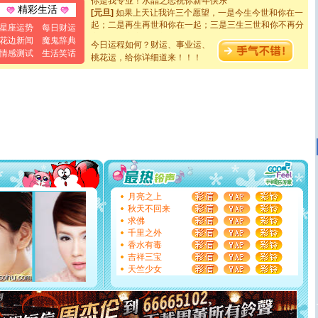
[元旦]
如果上天让我许三个愿望，一是今生今世和你在一
精彩生活
起；二是再生再世和你在一起；三是三生三世和你不再分
星座运势
每日财运
离。水晶之恋祝你新年快乐
花边新闻
魔鬼辞典
[元旦]
当我狠下心扭头离去那一刻，你在我身后无助地哭
今日运程如何？财运、事业运、
情感测试
生活笑话
泣，这痛楚让我明白我多么爱你。我转身抱住你：这猪不
桃花运，给你详细道来！！！
卖了。水晶之恋祝你新年快乐。
[春节]
风柔雨润好月圆，半岛铁盒伴身边，每日尽显开心
颜！冬去春来似水如烟，劳碌人生需尽欢！听一曲轻歌，
道一声平安！新年吉祥万事如愿
[春节]
传说薰衣草有四片叶子：第一片叶子是信仰，第二
片叶子是希望，第三片叶子是爱情，第四片叶子是幸运。
送你一棵薰衣草，愿你新年快乐！
[圣诞节]
圣诞节到了，想想没什么送给你的，又不打算给
你太多，只有给你五千万：千万快乐！千万要健康！千万
要平安！千万要知足！千万不要忘记我！
[圣诞节]
不只这样的日子才会想起你,而是这样的日子才
月亮之上
能正大光明地骚扰你,告诉你,圣诞要快乐!新年要快乐!天天
秋天不回来
都要快乐噢!
求佛
[圣诞节]
奉上一颗祝福的心,在这个特别的日子里,愿幸福,
千里之外
如意,快乐,鲜花,一切美好的祝愿与你同在.圣诞快乐!
香水有毒
[元旦]
看到你我会触电；看不到你我要充电；没有你我会
吉祥三宝
断电。爱你是我职业，想你是我事业，抱你是我特长，吻
天竺少女
你是我专业！水晶之恋祝你新年快乐
[元旦]
如果上天让我许三个愿望，一是今生今世和你在一
起；二是再生再世和你在一起；三是三生三世和你不再分
离。水晶之恋祝你新年快乐