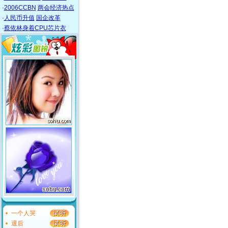
·
2006CCBN
两会经济热点
·
人民币升值
国企改革
·
蔡依林身着CPU芯片衣
一个人哭
退后