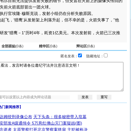
韦尔目前无法提供发射失败的细节，但安置在火箭上的摄像头传回的
失前火箭底部冒出一团火球。
行官埃隆·穆斯克说，发射小组仍在分析失败原因。
飞，‘猎鹰’从发射架上利落升起，但不幸的是，火箭失事了，”他
“猎鹰－1”历时4年，耗资1亿美元。本次发射前，火箭已三次推
全部跟贴
(
0
条)
精华区
(
0
条)
辩论区
(
0
条)
匿名发表：
隐藏地址：
热门新闻推荐】
达姆绞刑录像公布
天下头条：很多秘密带入坟墓
安部发A级通缉令 5万悬红佛山灭门案疑凶(图)
念逝者
太原警察打死北京警察案终审 主犯被枪决