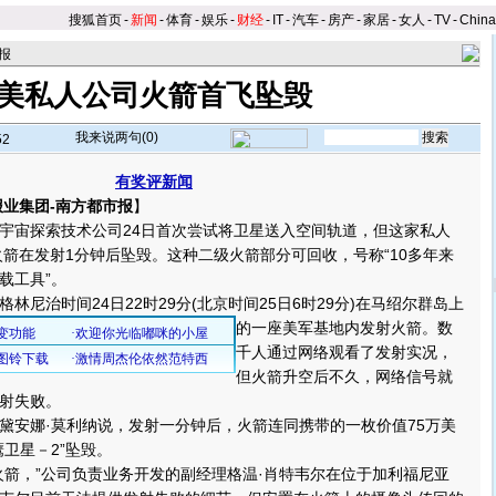
搜狐首页
-
新闻
-
体育
-
娱乐
-
财经
-
IT
-
汽车
-
房产
-
家居
-
女人
-
TV
-
Chin
报
美私人公司火箭首飞坠毁
我来说两句(
0
)
52
有奖评新闻
业集团-南方都市报
】
宙探索技术公司24日首次尝试将卫星送入空间轨道，但这家私人
火箭在发射1分钟后坠毁。这种二级火箭部分可回收，号称“10多年来
载工具”。
治时间24日22时29分(北京时间25日6时29分)在马绍尔群岛上
的一座美军基地内发射火箭。
数
千人通过网络观看了发射实况，
但火箭升空后不久，网络信号就
射失败。
安娜·莫利纳说，发射一分钟后，火箭连同携带的一枚价值75万美
卫星－2”坠毁。
，”公司负责业务开发的副经理格温·肖特韦尔在位于加利福尼亚