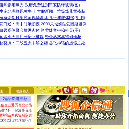
俊晖豪宅曝光 政府免费送别墅安防弹玻璃(图)
生东北虎咬死黄牛
十大假新闻：垃圾场儿童残肢
家辩论伪科学废留现场混乱 几乎成肢体PK(组图)
花口述：高中时献初夜
2000只蝴蝶贴爱因斯坦像
白领祼体聚会放纵肉体
尚雯婕客串穆桂英(图)
颖印小天酒店开房照被爆
野外丛林赤裸姐妹花
秘莫测：二战五大未解之谜
岳飞神话的虚假之处
[圣诞节]
圣诞节到了，想想没什么送给你的，又不打算给
你太多，只有给你五千万：千万快乐！千万要健康！千万
要平安！千万要知足！千万不要忘记我！
通
性感丽人
[圣诞节]
不只这样的日子才会想起你,而是这样的日子才
能正大光明地骚扰你,告诉你,圣诞要快乐!新年要快乐!天天
精品专题推荐
都要快乐噢!
短信企业通秀百变功能
[圣诞节]
奉上一颗祝福的心,在这个特别的日子里,愿幸福,
浪漫情怀一起漫步音乐
如意,快乐,鲜花,一切美好的祝愿与你同在.圣诞快乐!
同城约会今夜告别寂寞
[元旦]
看到你我会触电；看不到你我要充电；没有你我会
敢来挑战你的球技吗？
断电。爱你是我职业，想你是我事业，抱你是我特长，吻
你是我专业！水晶之恋祝你新年快乐