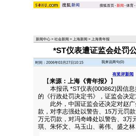
搜狐首页
-
新闻
-
体育
-
新闻中心
>
社会新闻
>
上海新闻
>
上海青年报
*ST仪表遭证监会处罚
我来说两句(
0
)
时间：2006年03月27日10:15
有奖评新闻
【
来源：上海《青年报》
】
本报讯 *ST仪表(000862)因
的《行政处罚决定书》，证监会决定
此外，中国证监会还决定对赵广生
款，对李志强处以警告、15万元罚款
万元罚款，对冯奇峰处以警告、3万
琪、朱怀文、马玉山、蒋伟、盛之林