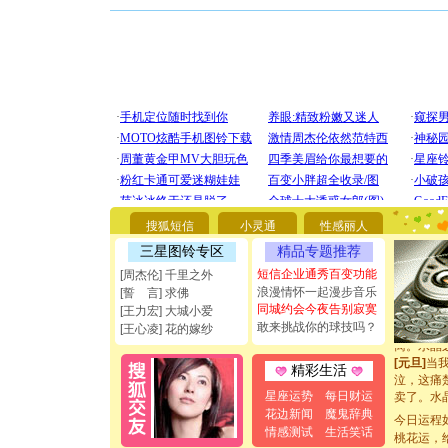
[圣诞节]
你太多，
要平安！
[圣诞节]
能正大光明
都要快乐噢
[圣诞节]
搜狐短信
小灵通
性感丽人
如意,快乐
三星图铃专区
精品专题推荐
[元旦]
看
断电。爱
短信企业通秀百变功能
[周杰伦] 千里之外
你是我专
浪漫情怀一起漫步音乐
[誓 言] 求佛
[元旦]
如
同城约会今夜告别寂寞
[王力宏] 大城小爱
起；二是
敢来挑战你的球技吗？
[王心凌] 花的嫁纱
离。水晶
[元旦]
当
精彩生活
泣，这痛
卖了。水
星座运势
每日财运
[春节]
风
花边新闻
魔鬼辞典
今日运程
颜！冬去
情感测试
生活笑话
桃花运，
道一声平