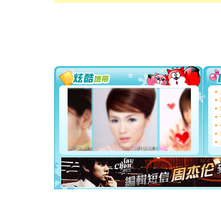
[春节]
传
片叶子是
送你一棵
[圣诞节]
你太多，
要平安！
[圣诞节]
能正大光明
都要快乐噢
[圣诞节]
如意,快乐
[元旦]
看
断电。爱
你是我专
[元旦]
如
起；二是
离。水晶
[元旦]
当
泣，这痛
卖了。水
[春节]
风
颜！冬去
道一声平
[春节]
传
片叶子是
送你一棵