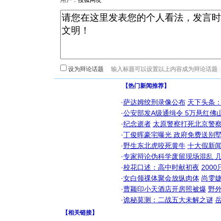
用户：
设为辩论话题
【热门新闻推荐】
·
萨达姆绞刑录像公布
天下头条
·
公安部发A级通缉令 5万悬红佛山
·
纪念逝者
太原警察打死北京警察
·
丁俊晖豪宅曝光 政府免费送别墅
·
野生东北虎咬死黄牛
十大假新
·
专家辩论伪科学废留现场混乱 几
·
校花口述：高中时献初夜
200
·
女白领祼体聚会放纵肉体
尚雯婕
·
曹颖印小天酒店开房照被爆
野
·
诡秘莫测：二战五大未解之谜
【
相关链接
】