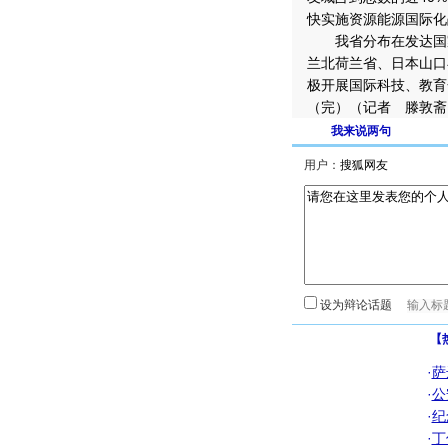
快实施资源能源国际化
我省分布在发达国家
兰北荷兰省、日本山口
极开展国际科技、教育
（完）（记者 滕敦斋
我来说两句
用户：
设为辩论话题
【
·
萨
·
公
·
纪
·
丁