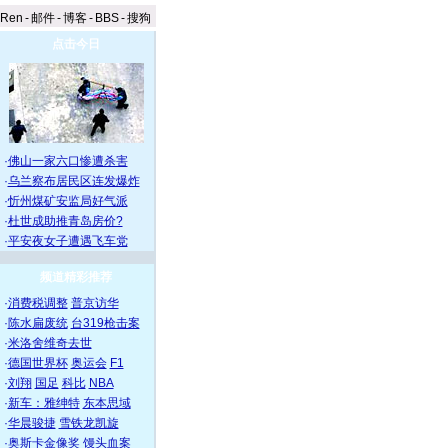
aRen
-
邮件
-
博客
-
BBS
-
搜狗
点击今日
·
佛山一家六口惨遭杀害
·
乌兰察布居民区连发爆炸
·
忻州煤矿安监局好气派
·
杜世成助推青岛房价?
·
平安夜女子遭遇飞车党
频道精彩推荐
·
消费税调整
普京访华
·
陈水扁废统
台319枪击案
·
米洛舍维奇去世
·
德国世界杯
奥运会
F1
·
刘翔
国足
科比
NBA
·
新车：雅绅特
东本思域
·
华晨骏捷
雪铁龙凯旋
·
奥斯卡金像奖
馒头血案