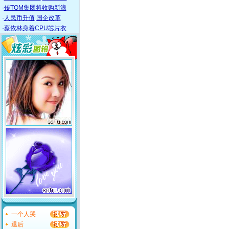
·
传TOM集团将收购新浪
·
人民币升值
国企改革
·
蔡依林身着CPU芯片衣
一个人哭
退后