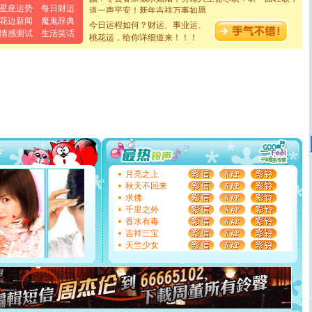
道一声平安！新年吉祥万事如愿
星座运势
每日财运
[春节]
传说薰衣草有四片叶子：第一片叶子是信仰，第二
花边新闻
魔鬼辞典
今日运程如何？财运、事业运、
片叶子是希望，第三片叶子是爱情，第四片叶子是幸运。
情感测试
生活笑话
桃花运，给你详细道来！！！
送你一棵薰衣草，愿你新年快乐！
[圣诞节]
圣诞节到了，想想没什么送给你的，又不打算给
你太多，只有给你五千万：千万快乐！千万要健康！千万
要平安！千万要知足！千万不要忘记我！
[圣诞节]
不只这样的日子才会想起你,而是这样的日子才
能正大光明地骚扰你,告诉你,圣诞要快乐!新年要快乐!天天
都要快乐噢!
[圣诞节]
奉上一颗祝福的心,在这个特别的日子里,愿幸福,
如意,快乐,鲜花,一切美好的祝愿与你同在.圣诞快乐!
[元旦]
看到你我会触电；看不到你我要充电；没有你我会
断电。爱你是我职业，想你是我事业，抱你是我特长，吻
你是我专业！水晶之恋祝你新年快乐
月亮之上
[元旦]
如果上天让我许三个愿望，一是今生今世和你在一
秋天不回来
起；二是再生再世和你在一起；三是三生三世和你不再分
求佛
离。水晶之恋祝你新年快乐
千里之外
[元旦]
当我狠下心扭头离去那一刻，你在我身后无助地哭
香水有毒
泣，这痛楚让我明白我多么爱你。我转身抱住你：这猪不
吉祥三宝
卖了。水晶之恋祝你新年快乐。
天竺少女
[春节]
风柔雨润好月圆，半岛铁盒伴身边，每日尽显开心
颜！冬去春来似水如烟，劳碌人生需尽欢！听一曲轻歌，
道一声平安！新年吉祥万事如愿
[春节]
传说薰衣草有四片叶子：第一片叶子是信仰，第二
片叶子是希望，第三片叶子是爱情，第四片叶子是幸运。