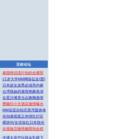
百姓论坛
·
泰国情侣流行拍的全裸照
·
21岁大学MM网络征友(图)
·
日本超女选秀必须亮内裤
·
台湾辣妹的激情艳舞表演
·
女星沙滩竟当众吻胸激情
·
曹颖印小天酒店激情曝光
·
MM浴室自拍完美浑圆身体
·
实拍泰国真正色情红灯区
·
裸拼AV女优翁红日本脱光
·
女孩旅店偷情被暗拍全程
·
半裸女高空玩跳伞乳横飞