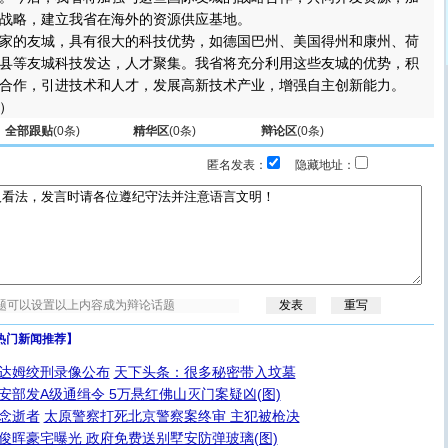
战略，建立我省在海外的资源供应基地。
的友城，具有很大的科技优势，如德国巴州、美国得州和康州、荷
县等友城科技发达，人才聚集。我省将充分利用这些友城的优势，积
合作，引进技术和人才，发展高新技术产业，增强自主创新能力。
）
全部跟贴
(
0
条)
精华区
(
0
条)
辩论区
(
0
条)
匿名发表：
隐藏地址：
热门新闻推荐】
达姆绞刑录像公布
天下头条：很多秘密带入坟墓
安部发A级通缉令 5万悬红佛山灭门案疑凶(图)
念逝者
太原警察打死北京警察案终审 主犯被枪决
俊晖豪宅曝光 政府免费送别墅安防弹玻璃(图)