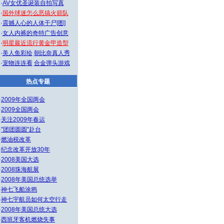
·
AV女优圣诞装自拍写真
·
国外球迷怎么恶搞火箭队
·
震撼人心的人体干尸[图]
·
女人内裤的奇特广告创意
·
明星最近流行黄金甲造型
·
美人鱼彩绘
朝比奈真人秀
·
宠物连连看
合金弹头游戏
热点专题
·
2009年全国两会
·
2009全国两会
·
关注2009年春运
·
"团团圆圆"赴台
·
燃油税改革
·
纪念改革开放30年
·
2008美国大选
·
2008珠海航展
·
2008年美国总统选举
·
神七飞船涂鸦
·
神七宇航员如何太空行走
·
2008年美国总统大选
·
西班牙客机燃烧失事