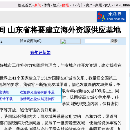
搜狐首页
-
新闻
-
体育
-
娱乐
-
财经
-
IT
-
汽车
-
房产
-
家居
-
女人
-
TV
-
Chin
期间 山东省将要建立海外资源供应基地
我来说两句(
0
)
12
有奖评新闻
城市工作将努力实践经营理念，与友城合作开发资源，建立我省在
上41个国家建立了131对国际友好城市关系，数量居全国第二
”规划的要求，我省将不断拓宽友城渠道，物色发展新的友城关系，争
取今年内新结友城10对以上。
同
时，巩固提高友城交往水平，科
学策划安排交流内容，保持密切
平等开放、诚信守诺的良好形象。
受国际环境制约大，而友城关系是政府契约，亲和力强，渠道可
部门围绕解决资源问题，发展了一批资源型友城，使自然资源丰富的
%。今后，我省将加强与这些国际友城的战略合作，共同开发资源，加