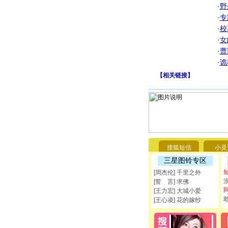
·
野
·
专
·
校
·
女
·
曹
·
诡
【
相关链接
】
搜狐短信
小灵
三星图铃专区
[周杰伦] 千里之外
[誓 言] 求佛
[王力宏] 大城小爱
[王心凌] 花的嫁纱