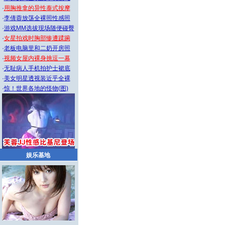
·
用胸推拿的异性泰式按摩
·
李倩蓉放荡全裸照性感照
·
游戏MM选拔现场随便碰臀
·
女星拍戏时胸部惨遭蹂躏
·
老板电脑里和二奶开房照
·
视频女屋内裸身挑逗一幕
·
无耻病人手机拍护士裙底
·
美女明星透视装近乎全裸
·
惊！世界各地的怪物(图)
娱乐基地