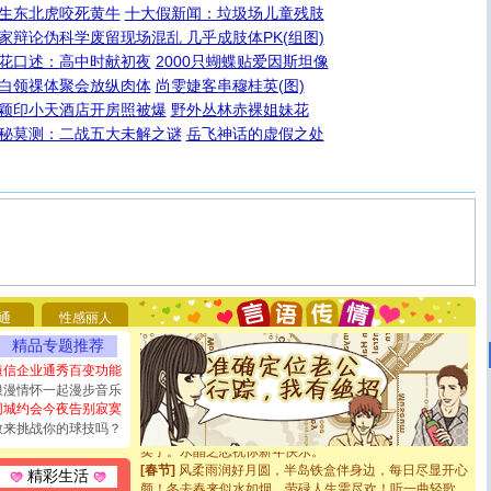
生东北虎咬死黄牛
十大假新闻：垃圾场儿童残肢
家辩论伪科学废留现场混乱 几乎成肢体PK(组图)
花口述：高中时献初夜
2000只蝴蝶贴爱因斯坦像
白领祼体聚会放纵肉体
尚雯婕客串穆桂英(图)
颖印小天酒店开房照被爆
野外丛林赤裸姐妹花
秘莫测：二战五大未解之谜
岳飞神话的虚假之处
[圣诞节]
圣诞节到了，想想没什么送给你的，又不打算给
你太多，只有给你五千万：千万快乐！千万要健康！千万
要平安！千万要知足！千万不要忘记我！
[圣诞节]
不只这样的日子才会想起你,而是这样的日子才
能正大光明地骚扰你,告诉你,圣诞要快乐!新年要快乐!天天
都要快乐噢!
[圣诞节]
奉上一颗祝福的心,在这个特别的日子里,愿幸福,
如意,快乐,鲜花,一切美好的祝愿与你同在.圣诞快乐!
[元旦]
看到你我会触电；看不到你我要充电；没有你我会
断电。爱你是我职业，想你是我事业，抱你是我特长，吻
通
性感丽人
你是我专业！水晶之恋祝你新年快乐
精品专题推荐
[元旦]
如果上天让我许三个愿望，一是今生今世和你在一
起；二是再生再世和你在一起；三是三生三世和你不再分
短信企业通秀百变功能
离。水晶之恋祝你新年快乐
浪漫情怀一起漫步音乐
[元旦]
当我狠下心扭头离去那一刻，你在我身后无助地哭
同城约会今夜告别寂寞
泣，这痛楚让我明白我多么爱你。我转身抱住你：这猪不
敢来挑战你的球技吗？
卖了。水晶之恋祝你新年快乐。
[春节]
风柔雨润好月圆，半岛铁盒伴身边，每日尽显开心
精彩生活
颜！冬去春来似水如烟，劳碌人生需尽欢！听一曲轻歌，