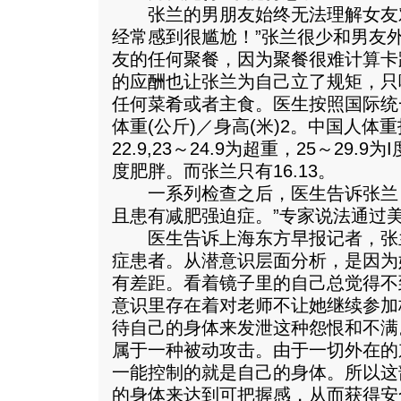
张兰的男朋友始终无法理解女友对
经常感到很尴尬！”张兰很少和男友
友的任何聚餐，因为聚餐很难计算卡
的应酬也让张兰为自己立了规矩，只
任何菜肴或者主食。医生按照国际统
体重(公斤)／身高(米)2。中国人体重
22.9,23～24.9为超重，25～29.9
度肥胖。而张兰只有16.13。
一系列检查之后，医生告诉张兰：
且患有减肥强迫症。”专家说法通过
医生告诉上海东方早报记者，张
症患者。从潜意识层面分析，是因为
有差距。看着镜子里的自己总觉得不
意识里存在着对老师不让她继续参加
待自己的身体来发泄这种怨恨和不满
属于一种被动攻击。由于一切外在的
一能控制的就是自己的身体。所以这
的身体来达到可把握感，从而获得安