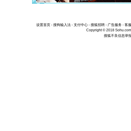
泣，这痛
卖了。水
[春节]
风
颜！冬去
道一声平
设置首页
-
搜狗输入法
-
支付中心
-
搜狐招聘
-
广告服务
-
客
[春节]
传
Copyright © 2018 Sohu.com I
片叶子是
搜狐不良信息举
送你一棵