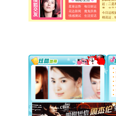
起；二是
星座运势
每日财运
离。水晶
花边新闻
魔鬼辞典
[元旦]
当
今日运程
泣，这痛
情感测试
生活笑话
桃花运，
卖了。水
[春节]
风
颜！冬去
道一声平
[春节]
传
片叶子是
送你一棵
[圣诞节]
你太多，
要平安！
[圣诞节]
能正大光明
都要快乐噢
[圣诞节]
如意,快乐
[元旦]
看
断电。爱
你是我专
[元旦]
如
起；二是
离。水晶
[元旦]
当