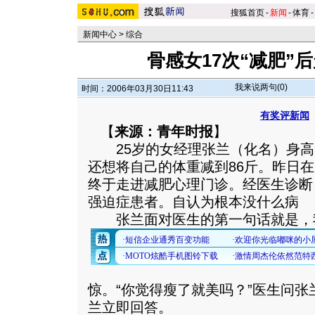
搜狐首页
-
新闻
-
体育
-
新闻中心
>
综合
骨感女17次“减肥”
我来说两句(
0
)
时间：2006年03月30日11:43
有奖评新闻
【
来源：青年时报
】
25岁的女经理张兰（化名）身高1.
还想将自己的体重减到86斤。昨日
终于走进减肥心理门诊。经医生诊断
强迫症患者。自认为根本没什么病
张兰面对医生的第一句话就是，我
惊。“你觉得瘦了就美吗？”医生问张
兰立即回答。