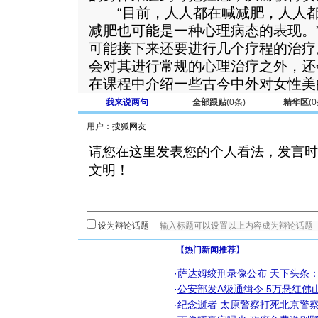
“目前，人人都在喊减肥，人人都
减肥也可能是一种心理病态的表现。
可能接下来还要进行几个疗程的治疗
会对其进行常规的心理治疗之外，还
在课程中介绍一些古今中外对女性美
我来说两句
全部跟贴
(
0
条)
精华区
(
0
用户：
设为辩论话题
【热门新闻推荐】
·
萨达姆绞刑录像公布
天下头条
·
公安部发A级通缉令 5万悬红佛山
·
纪念逝者
太原警察打死北京警察