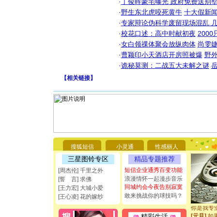
·
丁俊晖豪宅曝光 政府免费送别墅
·
野生东北虎咬死黄牛
十大假新
·
专家辩论伪科学废留现场混乱 几
·
校花口述：高中时献初夜
200
·
女白领祼体聚会放纵肉体
尚雯婕
·
曹颖印小天酒店开房照被爆
野
·
诡秘莫测：二战五大未解之谜
【
相关链接
】
[圣诞节]
你太多，
要平安！
搜狐短信
小灵通
性感丽人
[圣诞节]
能正大光明
三星图铃专区
精品专题推荐
都要快乐噢
短信企业通秀百变功能
[周杰伦] 千里之外
[圣诞节]
浪漫情怀一起漫步音乐
[誓 言] 求佛
如意,快乐
同城约会今夜告别寂寞
[王力宏] 大城小爱
[元旦]
看
敢来挑战你的球技吗？
[王心凌] 花的嫁纱
断电。爱
你是我专
[元旦]
如
精彩生活