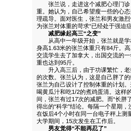
张兰说，走进这个减肥心理门诊
重。她认为，自己希望瘦一些的心态
理疏导。面对医生，张兰和男友激烈
为张兰对体重的苛求“已经处于强迫症
减肥缘起高三“之变”
从高中一年级开始，张兰就是学
身高1.63米的张兰体重只有84斤
交流学生去了加拿大，出国交流的一
重也达到95斤。
升入高三后，由于功课繁忙，老
的次数。张兰认为，这是自己胖了的
张兰为自己设计了控制体重的计划。
喝黄瓜汁和吃1/2的煮鸡蛋清。这样
间，张兰有过17次的减肥。而“长胖
得出的“科学”结论。每隔一个星期
在饭后4个小时在同一台电子秤上测量
大学期间，15次发生在工作后。
男友觉得“不能再忍了”