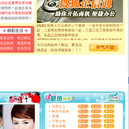
短信企业通秀百变功能
如意,快乐,鲜花,一切美好的祝愿与你同在.圣诞快乐!
[元旦]
看到你我会触电；看不到你我要充电；没有你我会
浪漫情怀一起漫步音乐
断电。爱你是我职业，想你是我事业，抱你是我特长，吻
同城约会今夜告别寂寞
你是我专业！水晶之恋祝你新年快乐
敢来挑战你的球技吗？
[元旦]
如果上天让我许三个愿望，一是今生今世和你在一
起；二是再生再世和你在一起；三是三生三世和你不再分
精彩生活
离。水晶之恋祝你新年快乐
[元旦]
当我狠下心扭头离去那一刻，你在我身后无助地哭
星座运势
每日财运
泣，这痛楚让我明白我多么爱你。我转身抱住你：这猪不
花边新闻
魔鬼辞典
今日运程如何？财运、事业运、
卖了。水晶之恋祝你新年快乐。
情感测试
生活笑话
桃花运，给你详细道来！！！
[春节]
风柔雨润好月圆，半岛铁盒伴身边，每日尽显开心
颜！冬去春来似水如烟，劳碌人生需尽欢！听一曲轻歌，
道一声平安！新年吉祥万事如愿
[春节]
传说薰衣草有四片叶子：第一片叶子是信仰，第二
片叶子是希望，第三片叶子是爱情，第四片叶子是幸运。
送你一棵薰衣草，愿你新年快乐！
[圣诞节]
圣诞节到了，想想没什么送给你的，又不打算给
你太多，只有给你五千万：千万快乐！千万要健康！千万
要平安！千万要知足！千万不要忘记我！
[圣诞节]
不只这样的日子才会想起你,而是这样的日子才
能正大光明地骚扰你,告诉你,圣诞要快乐!新年要快乐!天天
都要快乐噢!
月亮之上
[圣诞节]
奉上一颗祝福的心,在这个特别的日子里,愿幸福,
秋天不回来
如意,快乐,鲜花,一切美好的祝愿与你同在.圣诞快乐!
求佛
[元旦]
看到你我会触电；看不到你我要充电；没有你我会
千里之外
断电。爱你是我职业，想你是我事业，抱你是我特长，吻
香水有毒