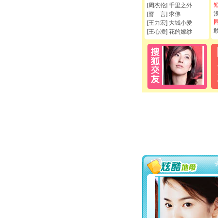
[周杰伦] 千里之外
[誓 言] 求佛
[王力宏] 大城小爱
[王心凌] 花的嫁纱