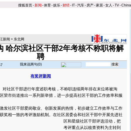
搜狐首页
-
新闻
-
体育
-
娱乐
-
财经
-
IT
-
汽车
-
房产
-
家居
-
女人
-
TV
-
Chin
江新闻
>
东北网
钩 哈尔滨社区干部2年考核不称职将解
聘
我来说两句(
0
)
57
有奖评新闻
 对社区干部进行年度述职考核，不称职连续两年排在末位将被淘
区荣市街道推出一系列新举措，进一步提高社区干部的工作效率和服
发社区干部爱岗敬业、创新发展的热情，初步建立工作效率与工作
获奖相一致的考评激励机制。
在社区居委会和社区干部中开展先进社
区和星级社区干部评选活动，把
考评重点从以核查资料为主转到