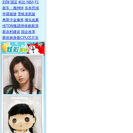
·
刘翔
国足
科比
NBA
F1
·
新车：雅绅特
东本思域
·
华晨骏捷
雪铁龙凯旋
·
奥斯卡金像奖
馒头血案
·
传TOM集团将收购新浪
·
新农村建设
国企改革
·
蔡依林身着CPU芯片衣