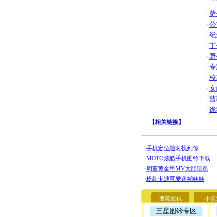
·
萨
·
公
·
纪
·
丁
·
野
·
专
·
校
·
女
·
曹
·
诡
【
相关链接
】
搜狐短信
小灵
三星图铃专区