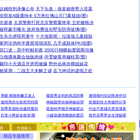
达姆绞刑录像公布
天下头条：很多秘密带入坟墓
安部发A级通缉令 5万悬红佛山灭门案疑凶(图)
念逝者
太原警察打死北京警察案终审 主犯被枪决
俊晖豪宅曝光 政府免费送别墅安防弹玻璃(图)
生东北虎咬死黄牛
十大假新闻：垃圾场儿童残肢
家辩论伪科学废留现场混乱 几乎成肢体PK(组图)
花口述：高中时献初夜
2000只蝴蝶贴爱因斯坦像
白领祼体聚会放纵肉体
尚雯婕客串穆桂英(图)
颖印小天酒店开房照被爆
野外丛林赤裸姐妹花
秘莫测：二战五大未解之谜
岳飞神话的虚假之处
[圣诞节]
圣诞节到了，想想没什么送给你的，又不打算给
你太多，只有给你五千万：千万快乐！千万要健康！千万
要平安！千万要知足！千万不要忘记我！
[圣诞节]
不只这样的日子才会想起你,而是这样的日子才
能正大光明地骚扰你,告诉你,圣诞要快乐!新年要快乐!天天
通
性感丽人
都要快乐噢!
精品专题推荐
[圣诞节]
奉上一颗祝福的心,在这个特别的日子里,愿幸福,