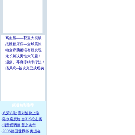
频道精彩推荐
·
八荣八耻
应对油价上涨
·
陈水扁废统
台319枪击案
·
消费税调整
普京访华
·
2006德国世界杯
奥运会