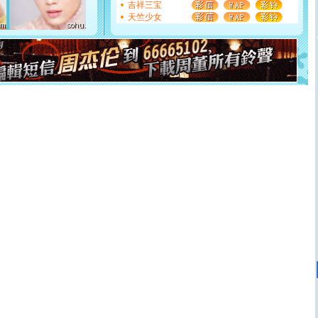
你是我专业！水晶之恋祝你新年快乐
吉祥三宝
[元旦]
如果上天让我许三个愿望，一是今生今世和你在一
天竺少女
起；二是再生再世和你在一起；三是三生三世和你不再分
离。水晶之恋祝你新年快乐
[元旦]
当我狠下心扭头离去那一刻，你在我身后无助地哭
泣，这痛楚让我明白我多么爱你。我转身抱住你：这猪不
卖了。水晶之恋祝你新年快乐。
[春节]
风柔雨润好月圆，半岛铁盒伴身边，每日尽显开心
颜！冬去春来似水如烟，劳碌人生需尽欢！听一曲轻歌，
道一声平安！新年吉祥万事如愿
[春节]
传说薰衣草有四片叶子：第一片叶子是信仰，第二
片叶子是希望，第三片叶子是爱情，第四片叶子是幸运。
送你一棵薰衣草，愿你新年快乐！