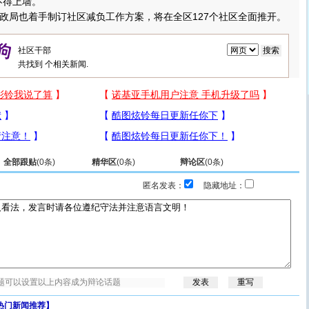
不得上墙。
局也着手制订社区减负工作方案，将在全区127个社区全面推开。
共找到
个相关新闻.
全部跟贴
(
0
条)
精华区
(
0
条)
辩论区
(
0
条)
匿名发表：
隐藏地址：
热门新闻推荐】