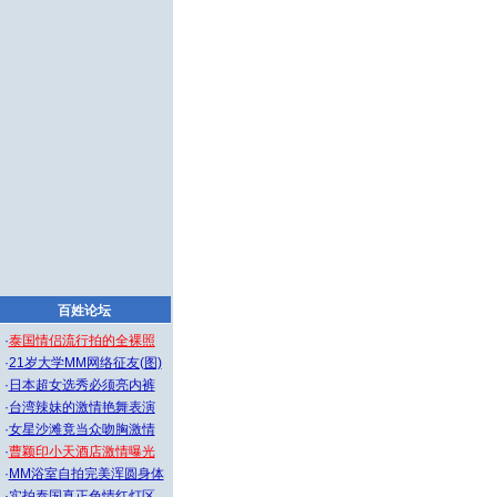
百姓论坛
·
泰国情侣流行拍的全裸照
·
21岁大学MM网络征友(图)
·
日本超女选秀必须亮内裤
·
台湾辣妹的激情艳舞表演
·
女星沙滩竟当众吻胸激情
·
曹颖印小天酒店激情曝光
·
MM浴室自拍完美浑圆身体
·
实拍泰国真正色情红灯区