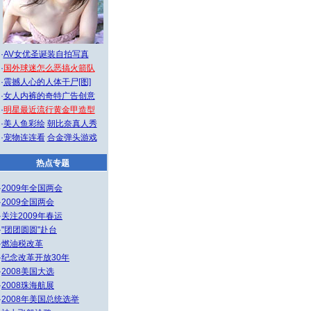
·
AV女优圣诞装自拍写真
·
国外球迷怎么恶搞火箭队
·
震撼人心的人体干尸[图]
·
女人内裤的奇特广告创意
·
明星最近流行黄金甲造型
·
美人鱼彩绘
朝比奈真人秀
·
宠物连连看
合金弹头游戏
热点专题
·
2009年全国两会
·
2009全国两会
·
关注2009年春运
·
"团团圆圆"赴台
·
燃油税改革
·
纪念改革开放30年
·
2008美国大选
·
2008珠海航展
·
2008年美国总统选举