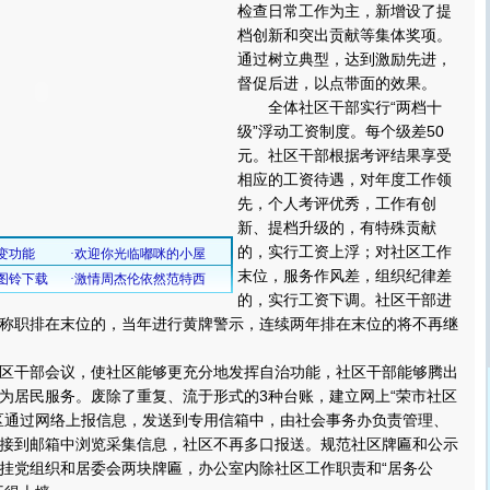
检查日常工作为主，新增设了提
档创新和突出贡献等集体奖项。
通过树立典型，达到激励先进，
督促后进，以点带面的效果。
全体社区干部实行“两档十
级”浮动工资制度。每个级差50
元。社区干部根据考评结果享受
相应的工资待遇，对年度工作领
先，个人考评优秀，工作有创
新、提档升级的，有特殊贡献
的，实行工资上浮；对社区工作
末位，服务作风差，组织纪律差
的，实行工资下调。社区干部进
称职排在末位的，当年进行黄牌警示，连续两年排在末位的将不再继
干部会议，使社区能够更充分地发挥自治功能，社区干部能够腾出
为居民服务。废除了重复、流于形式的3种台账，建立网上“荣市社区
区通过网络上报信息，发送到专用信箱中，由社会事务办负责管理、
接到邮箱中浏览采集信息，社区不再多口报送。规范社区牌匾和公示
挂党组织和居委会两块牌匾，办公室内除社区工作职责和“居务公