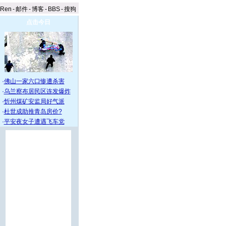
aRen
-
邮件
-
博客
-
BBS
-
搜狗
点击今日
·
佛山一家六口惨遭杀害
·
乌兰察布居民区连发爆炸
·
忻州煤矿安监局好气派
·
杜世成助推青岛房价?
·
平安夜女子遭遇飞车党