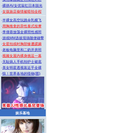
·
裸拼AV女优翁红日本脱光
·
女孩旅店偷情被暗拍全程
·
半裸女高空玩跳伞乳横飞
·
用胸推拿的异性泰式按摩
·
李倩蓉放荡全裸照性感照
·
游戏MM选拔现场随便碰臀
·
女星拍戏时胸部惨遭蹂躏
·
老板电脑里和二奶开房照
·
视频女屋内裸身挑逗一幕
·
无耻病人手机拍护士裙底
·
美女明星透视装近乎全裸
·
惊！世界各地的怪物(图)
娱乐基地