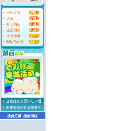
一个人哭
退后
断了的弦
还是朋友
水晶蜻蜓
唱给你的歌
迷糊娃娃可爱粉红卡通
四季美眉给你最想要的
搜狐分类
·
搜狐商机