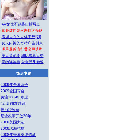
·
AV女优圣诞装自拍写真
·
国外球迷怎么恶搞火箭队
·
震撼人心的人体干尸[图]
·
女人内裤的奇特广告创意
·
明星最近流行黄金甲造型
·
美人鱼彩绘
朝比奈真人秀
·
宠物连连看
合金弹头游戏
热点专题
·
2009年全国两会
·
2009全国两会
·
关注2009年春运
·
"团团圆圆"赴台
·
燃油税改革
·
纪念改革开放30年
·
2008美国大选
·
2008珠海航展
·
2008年美国总统选举