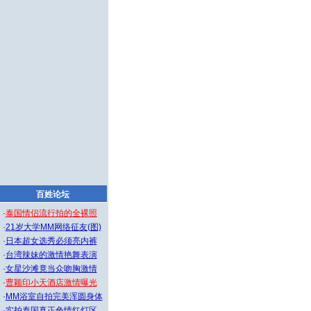
百姓论坛
·
泰国情侣流行拍的全裸照
·
21岁大学MM网络征友(图)
·
日本超女选秀必须亮内裤
·
台湾辣妹的激情艳舞表演
·
女星沙滩竟当众吻胸激情
·
曹颖印小天酒店激情曝光
·
MM浴室自拍完美浑圆身体
·
实拍泰国真正色情红灯区