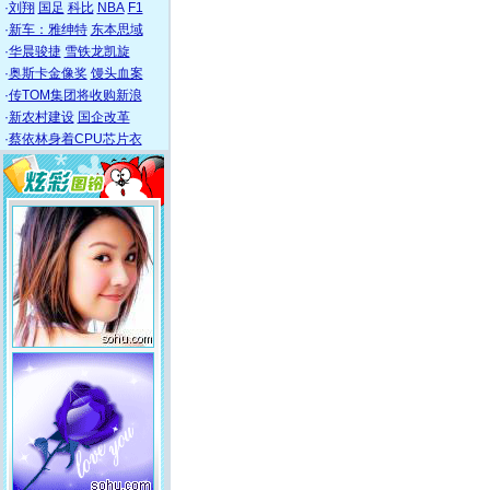
·
刘翔
国足
科比
NBA
F1
·
新车：雅绅特
东本思域
·
华晨骏捷
雪铁龙凯旋
·
奥斯卡金像奖
馒头血案
·
传TOM集团将收购新浪
·
新农村建设
国企改革
·
蔡依林身着CPU芯片衣