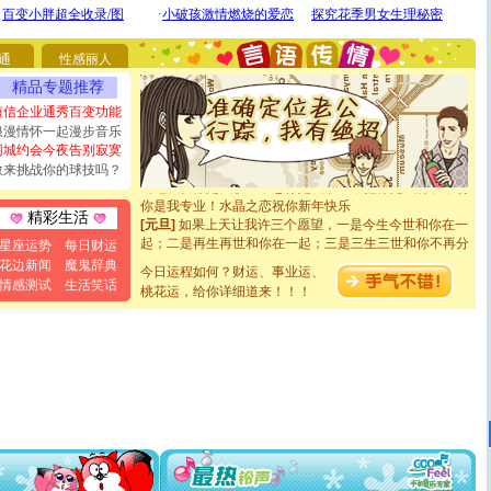
[圣诞节]
圣诞节到了，想想没什么送给你的，又不打算给
你太多，只有给你五千万：千万快乐！千万要健康！千万
要平安！千万要知足！千万不要忘记我！
通
性感丽人
[圣诞节]
不只这样的日子才会想起你,而是这样的日子才
能正大光明地骚扰你,告诉你,圣诞要快乐!新年要快乐!天天
精品专题推荐
都要快乐噢!
短信企业通秀百变功能
[圣诞节]
奉上一颗祝福的心,在这个特别的日子里,愿幸福,
浪漫情怀一起漫步音乐
如意,快乐,鲜花,一切美好的祝愿与你同在.圣诞快乐!
同城约会今夜告别寂寞
[元旦]
看到你我会触电；看不到你我要充电；没有你我会
敢来挑战你的球技吗？
断电。爱你是我职业，想你是我事业，抱你是我特长，吻
你是我专业！水晶之恋祝你新年快乐
[元旦]
如果上天让我许三个愿望，一是今生今世和你在一
精彩生活
起；二是再生再世和你在一起；三是三生三世和你不再分
星座运势
每日财运
离。水晶之恋祝你新年快乐
花边新闻
魔鬼辞典
[元旦]
当我狠下心扭头离去那一刻，你在我身后无助地哭
今日运程如何？财运、事业运、
情感测试
生活笑话
泣，这痛楚让我明白我多么爱你。我转身抱住你：这猪不
桃花运，给你详细道来！！！
卖了。水晶之恋祝你新年快乐。
[春节]
风柔雨润好月圆，半岛铁盒伴身边，每日尽显开心
颜！冬去春来似水如烟，劳碌人生需尽欢！听一曲轻歌，
道一声平安！新年吉祥万事如愿
[春节]
传说薰衣草有四片叶子：第一片叶子是信仰，第二
片叶子是希望，第三片叶子是爱情，第四片叶子是幸运。
送你一棵薰衣草，愿你新年快乐！
[圣诞节]
圣诞节到了，想想没什么送给你的，又不打算给
你太多，只有给你五千万：千万快乐！千万要健康！千万
要平安！千万要知足！千万不要忘记我！