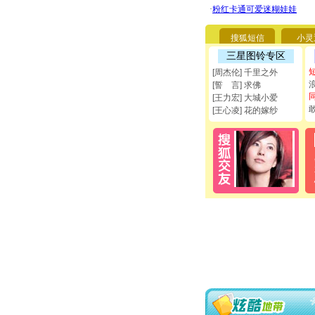
搜狐短信
小灵
三星图铃专区
[周杰伦] 千里之外
[誓 言] 求佛
[王力宏] 大城小爱
[王心凌] 花的嫁纱