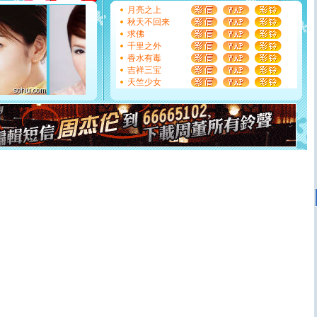
[圣诞节]
不只这样的日子才会想起你,而是这样的日子才
月亮之上
能正大光明地骚扰你,告诉你,圣诞要快乐!新年要快乐!天天
秋天不回来
都要快乐噢!
求佛
[圣诞节]
奉上一颗祝福的心,在这个特别的日子里,愿幸福,
千里之外
如意,快乐,鲜花,一切美好的祝愿与你同在.圣诞快乐!
香水有毒
[元旦]
看到你我会触电；看不到你我要充电；没有你我会
吉祥三宝
断电。爱你是我职业，想你是我事业，抱你是我特长，吻
天竺少女
你是我专业！水晶之恋祝你新年快乐
[元旦]
如果上天让我许三个愿望，一是今生今世和你在一
起；二是再生再世和你在一起；三是三生三世和你不再分
离。水晶之恋祝你新年快乐
[元旦]
当我狠下心扭头离去那一刻，你在我身后无助地哭
泣，这痛楚让我明白我多么爱你。我转身抱住你：这猪不
卖了。水晶之恋祝你新年快乐。
[春节]
风柔雨润好月圆，半岛铁盒伴身边，每日尽显开心
颜！冬去春来似水如烟，劳碌人生需尽欢！听一曲轻歌，
道一声平安！新年吉祥万事如愿
[春节]
传说薰衣草有四片叶子：第一片叶子是信仰，第二
片叶子是希望，第三片叶子是爱情，第四片叶子是幸运。
送你一棵薰衣草，愿你新年快乐！