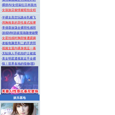
·
裸拼AV女优翁红日本脱光
·
女孩旅店偷情被暗拍全程
·
半裸女高空玩跳伞乳横飞
·
用胸推拿的异性泰式按摩
·
李倩蓉放荡全裸照性感照
·
游戏MM选拔现场随便碰臀
·
女星拍戏时胸部惨遭蹂躏
·
老板电脑里和二奶开房照
·
视频女屋内裸身挑逗一幕
·
无耻病人手机拍护士裙底
·
美女明星透视装近乎全裸
·
惊！世界各地的怪物(图)
娱乐基地