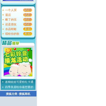
一个人哭
退后
断了的弦
还是朋友
水晶蜻蜓
唱给你的歌
迷糊娃娃可爱粉红卡通
四季美眉给你最想要的
搜狐分类
·
搜狐商机