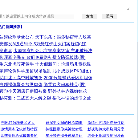
热门新闻推荐】
达姆绞刑录像公布
天下头条：很多秘密带入坟墓
安部发A级通缉令 5万悬红佛山灭门案疑凶(图)
念逝者
太原警察打死北京警察案终审 主犯被枪决
俊晖豪宅曝光 政府免费送别墅安防弹玻璃(图)
生东北虎咬死黄牛
十大假新闻：垃圾场儿童残肢
家辩论伪科学废留现场混乱 几乎成肢体PK(组图)
花口述：高中时献初夜
2000只蝴蝶贴爱因斯坦像
白领祼体聚会放纵肉体
尚雯婕客串穆桂英(图)
颖印小天酒店开房照被爆
野外丛林赤裸姐妹花
秘莫测：二战五大未解之谜
岳飞神话的虚假之处