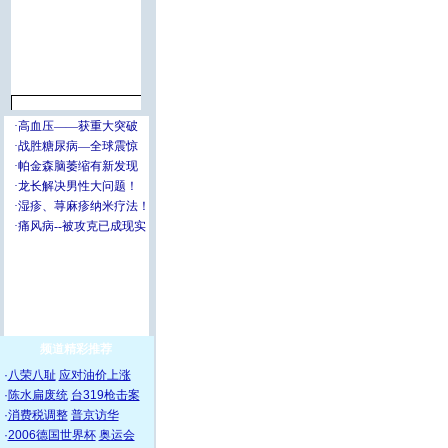
频道精彩推荐
·
八荣八耻
应对油价上涨
·
陈水扁废统
台319枪击案
·
消费税调整
普京访华
·
2006德国世界杯
奥运会