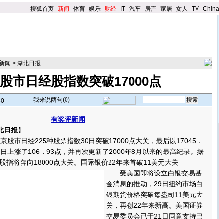
搜狐首页
-
新闻
-
体育
-
娱乐
-
财经
-
IT
-
汽车
-
房产
-
家居
-
女人
-
TV
-
Chin
新闻
>
湖北日报
股市日经股指数突破17000点
我来说两句(
0
)
50
有奖评新闻
北日报
】
市日经225种股票指数30日突破17000点大关，最后以17045．
日上涨了106．93点，并再次更新了2000年8月以来的最高纪录。据
指将奔向18000点大关。
国际银价22年来首破11美元大关
受美国即将设立白银交易基
金消息的推动，29日纽约市场白
银期货价格突破每盎司11美元大
关，再创22年来新高。美国证券
交易委员会已于21日同意支持巴