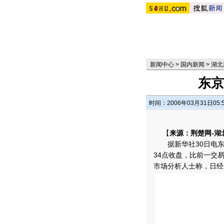
新闻中心
>
国内新闻
>
湖北
东京
时间：2006年03月31日05:
【
来源：荆楚网-湖
据新华社30日电东京股
34点收盘，比前一交易
市场分析人士称，日经股