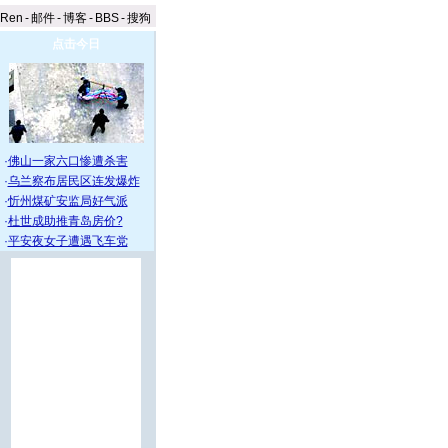
aRen
-
邮件
-
博客
-
BBS
-
搜狗
点击今日
·
佛山一家六口惨遭杀害
·
乌兰察布居民区连发爆炸
·
忻州煤矿安监局好气派
·
杜世成助推青岛房价?
·
平安夜女子遭遇飞车党