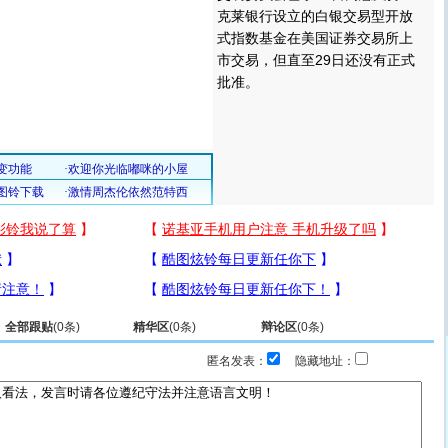
克莱银行设立的白银交易型开放
式指数基金在美国证券交易所上
市交易，但直至29日还没有正式
批准。
全部跟贴
(
0
条)
精华区
(
0
条)
辩论区
(
0
条)
匿名发表：
隐藏地址：