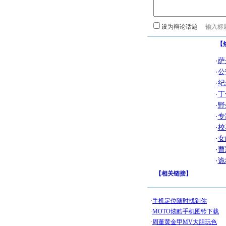
设为辩论话题
【
·
萨
·
公
·
纪
·
丁
·
野
·
专
·
校
·
女
·
曹
·
诡
【
相关链接
】