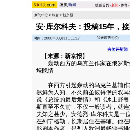
搜狐首页
-
新闻
-
体育
-
新闻中心
>
综合
>
新京报
安·库尔科夫：投稿15年，接
我来说两句(
0
)
时间：2006年03月31日11:17
有奖评新闻
【
来源：新京报
】
轰动西方的乌克兰作家在俄罗斯
坛隐情
在西方引起轰动的乌克兰基辅作家
然鲜为人知。不久前圣彼得堡的双耳
说《总统的最后爱情》和《冰上野餐
斯直至不久前，不仅一般读者，就连
夫知之甚少。安德烈·库尔科夫是一位
在列宁格勒，长期居住在基辅。他在
影剧本作者，是列入欧洲最畅销书排