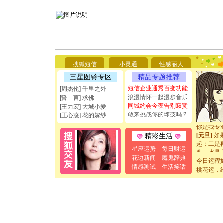
[圣诞节]
你太多，
要平安！
[圣诞节]
搜狐短信
小灵通
性感丽人
能正大光明
三星图铃专区
精品专题推荐
都要快乐噢
[圣诞节]
短信企业通秀百变功能
[周杰伦] 千里之外
如意,快乐
浪漫情怀一起漫步音乐
[誓 言] 求佛
[元旦]
看
同城约会今夜告别寂寞
[王力宏] 大城小爱
断电。爱
敢来挑战你的球技吗？
[王心凌] 花的嫁纱
你是我专
[元旦]
如
精彩生活
起；二是
离。水晶
星座运势
每日财运
[元旦]
当
花边新闻
魔鬼辞典
今日运程
泣，这痛
情感测试
生活笑话
桃花运，
卖了。水
[春节]
风
颜！冬去
道一声平
[春节]
传
片叶子是