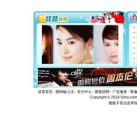
送你一棵
[圣诞节]
你太多，
要平安！
[圣诞节]
能正大光明
都要快乐噢
[圣诞节]
如意,快乐
[元旦]
看
断电。爱
你是我专
[元旦]
如
起；二是
离。水晶
[元旦]
当
泣，这痛
卖了。水
设置首页
-
搜狗输入法
-
支付中心
-
搜狐招聘
-
广告服务
-
客
[春节]
风
Copyright © 2018 Sohu.com I
颜！冬去
搜狐不良信息举
道一声平
[春节]
传
片叶子是
送你一棵