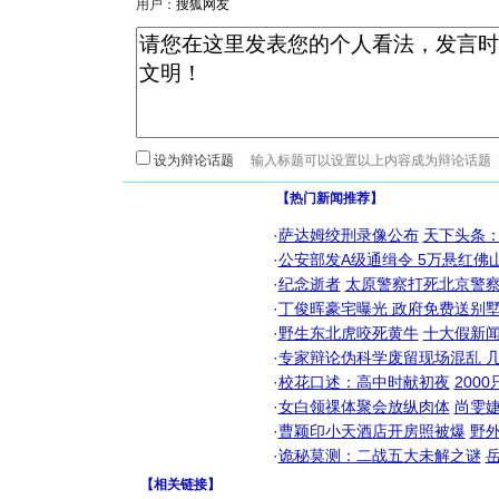
用户：
设为辩论话题
【热门新闻推荐】
·
萨达姆绞刑录像公布
天下头条
·
公安部发A级通缉令 5万悬红佛山
·
纪念逝者
太原警察打死北京警察
·
丁俊晖豪宅曝光 政府免费送别墅
·
野生东北虎咬死黄牛
十大假新
·
专家辩论伪科学废留现场混乱 几
·
校花口述：高中时献初夜
200
·
女白领祼体聚会放纵肉体
尚雯婕
·
曹颖印小天酒店开房照被爆
野
·
诡秘莫测：二战五大未解之谜
【
相关链接
】