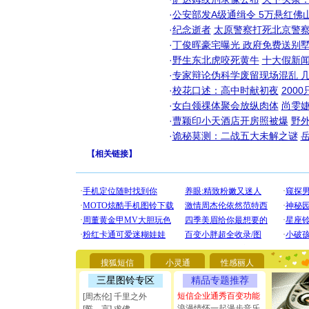
·
公安部发A级通缉令 5万悬红佛山
·
纪念逝者
太原警察打死北京警察
·
丁俊晖豪宅曝光 政府免费送别墅
·
野生东北虎咬死黄牛
十大假新
·
专家辩论伪科学废留现场混乱 几
·
校花口述：高中时献初夜
200
·
女白领祼体聚会放纵肉体
尚雯婕
·
曹颖印小天酒店开房照被爆
野
[圣诞节]
·
诡秘莫测：二战五大未解之谜
你太多，
要平安！
【
相关链接
】
[圣诞节]
能正大光明
都要快乐噢
[圣诞节]
如意,快乐
[元旦]
看
断电。爱
你是我专
[元旦]
如
搜狐短信
小灵通
性感丽人
起；二是
离。水晶
三星图铃专区
精品专题推荐
[元旦]
当
短信企业通秀百变功能
[周杰伦] 千里之外
泣，这痛
浪漫情怀一起漫步音乐