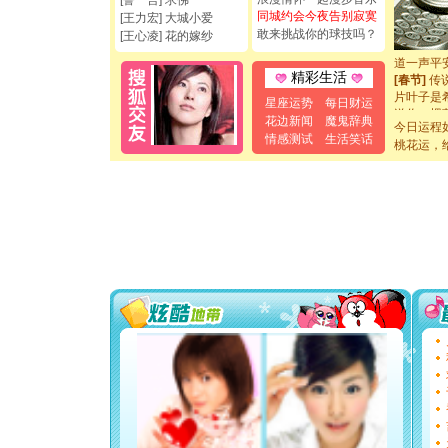
[誓 言] 求佛
卖了。水
同城约会今夜告别寂寞
[王力宏] 大城小爱
[春节]
风
敢来挑战你的球技吗？
[王心凌] 花的嫁纱
颜！冬去
道一声平
[春节]
传
精彩生活
片叶子是
星座运势
每日财运
送你一棵
花边新闻
魔鬼辞典
[圣诞节]
今日运程
情感测试
生活笑话
你太多，
桃花运，
要平安！
[圣诞节]
能正大光明
都要快乐噢
[圣诞节]
如意,快乐
[元旦]
看
断电。爱
你是我专
[元旦]
如
起；二是
离。水晶
[元旦]
当
泣，这痛
卖了。水
[春节]
风
颜！冬去