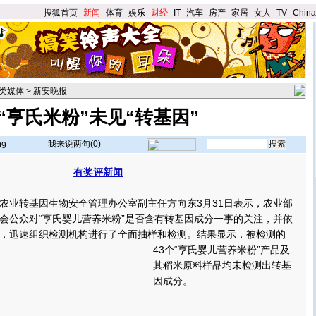
搜狐首页
-
新闻
-
体育
-
娱乐
-
财经
-
IT
-
汽车
-
房产
-
家居
-
女人
-
TV
-
Chin
类媒体
>
新安晚报
“亨氏米粉”未见“转基因”
我来说两句(
0
)
09
有奖评新闻
】
业转基因生物安全管理办公室副主任方向东3月31日表示，农业部
会公众对“亨氏婴儿营养米粉”是否含有转基因成分一事的关注，并依
，迅速组织检测机构进行了全面抽样和检测。
结果显示，被检测的
43个“亨氏婴儿营养米粉”产品及
其稻米原料样品均未检测出转基
因成分。