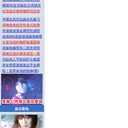
·
裸拼AV女优翁红日本脱光
·
女孩旅店偷情被暗拍全程
·
半裸女高空玩跳伞乳横飞
·
用胸推拿的异性泰式按摩
·
李倩蓉放荡全裸照性感照
·
游戏MM选拔现场随便碰臀
·
女星拍戏时胸部惨遭蹂躏
·
老板电脑里和二奶开房照
·
视频女屋内裸身挑逗一幕
·
无耻病人手机拍护士裙底
·
美女明星透视装近乎全裸
·
惊！世界各地的怪物(图)
娱乐基地