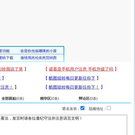
全部跟贴
(
0
条)
精华区
(
0
条)
辩论区
(
0
条)
匿名发表：
隐藏地址：