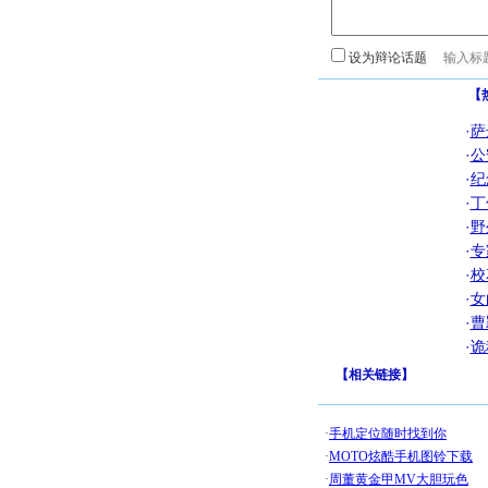
设为辩论话题
【
·
萨
·
公
·
纪
·
丁
·
野
·
专
·
校
·
女
·
曹
·
诡
【
相关链接
】