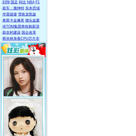
·
刘翔
国足
科比
NBA
F1
·
新车：雅绅特
东本思域
·
华晨骏捷
雪铁龙凯旋
·
奥斯卡金像奖
馒头血案
·
传TOM集团将收购新浪
·
新农村建设
国企改革
·
蔡依林身着CPU芯片衣