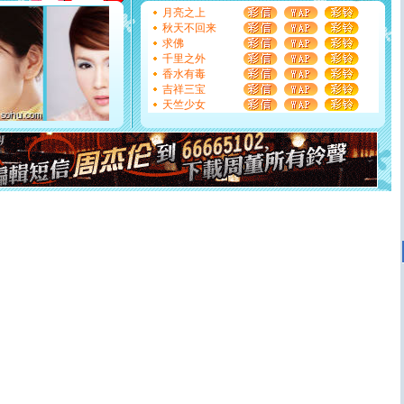
[圣诞节]
奉上一颗祝福的心,在这个特别的日子里,愿幸福,
月亮之上
如意,快乐,鲜花,一切美好的祝愿与你同在.圣诞快乐!
秋天不回来
[元旦]
看到你我会触电；看不到你我要充电；没有你我会
求佛
断电。爱你是我职业，想你是我事业，抱你是我特长，吻
千里之外
你是我专业！水晶之恋祝你新年快乐
香水有毒
[元旦]
如果上天让我许三个愿望，一是今生今世和你在一
吉祥三宝
起；二是再生再世和你在一起；三是三生三世和你不再分
天竺少女
离。水晶之恋祝你新年快乐
[元旦]
当我狠下心扭头离去那一刻，你在我身后无助地哭
泣，这痛楚让我明白我多么爱你。我转身抱住你：这猪不
卖了。水晶之恋祝你新年快乐。
[春节]
风柔雨润好月圆，半岛铁盒伴身边，每日尽显开心
颜！冬去春来似水如烟，劳碌人生需尽欢！听一曲轻歌，
道一声平安！新年吉祥万事如愿
[春节]
传说薰衣草有四片叶子：第一片叶子是信仰，第二
片叶子是希望，第三片叶子是爱情，第四片叶子是幸运。
送你一棵薰衣草，愿你新年快乐！