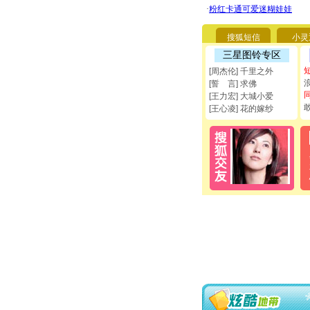
搜狐短信
小灵
三星图铃专区
[周杰伦] 千里之外
[誓 言] 求佛
[王力宏] 大城小爱
[王心凌] 花的嫁纱