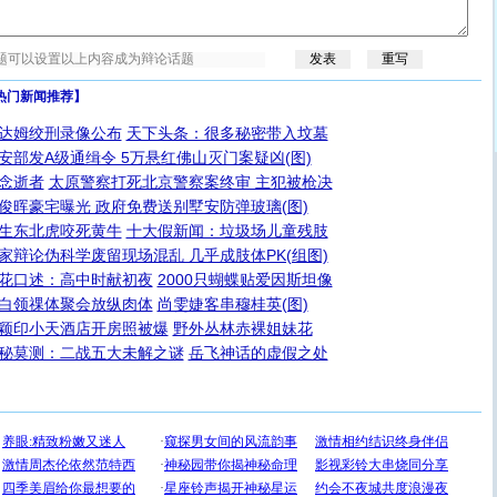
热门新闻推荐】
达姆绞刑录像公布
天下头条：很多秘密带入坟墓
安部发A级通缉令 5万悬红佛山灭门案疑凶(图)
念逝者
太原警察打死北京警察案终审 主犯被枪决
俊晖豪宅曝光 政府免费送别墅安防弹玻璃(图)
生东北虎咬死黄牛
十大假新闻：垃圾场儿童残肢
家辩论伪科学废留现场混乱 几乎成肢体PK(组图)
花口述：高中时献初夜
2000只蝴蝶贴爱因斯坦像
白领祼体聚会放纵肉体
尚雯婕客串穆桂英(图)
颖印小天酒店开房照被爆
野外丛林赤裸姐妹花
秘莫测：二战五大未解之谜
岳飞神话的虚假之处
[圣诞节]
圣诞节到了，想想没什么送给你的，又不打算给
你太多，只有给你五千万：千万快乐！千万要健康！千万
要平安！千万要知足！千万不要忘记我！