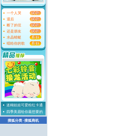
一个人哭
退后
断了的弦
还是朋友
水晶蜻蜓
唱给你的歌
迷糊娃娃可爱粉红卡通
四季美眉给你最想要的
搜狐分类
·
搜狐商机