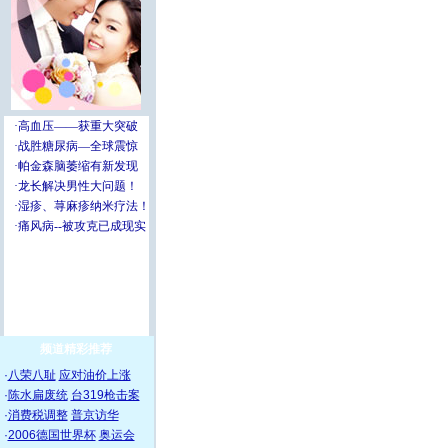
频道精彩推荐
·
八荣八耻
应对油价上涨
·
陈水扁废统
台319枪击案
·
消费税调整
普京访华
·
2006德国世界杯
奥运会