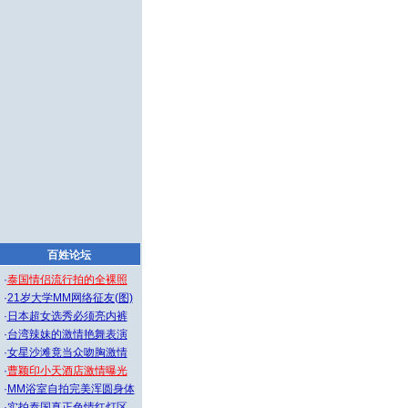
百姓论坛
·
泰国情侣流行拍的全裸照
·
21岁大学MM网络征友(图)
·
日本超女选秀必须亮内裤
·
台湾辣妹的激情艳舞表演
·
女星沙滩竟当众吻胸激情
·
曹颖印小天酒店激情曝光
·
MM浴室自拍完美浑圆身体
·
实拍泰国真正色情红灯区