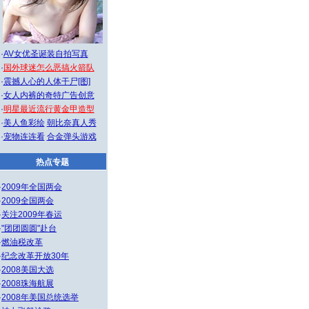
·
AV女优圣诞装自拍写真
·
国外球迷怎么恶搞火箭队
·
震撼人心的人体干尸[图]
·
女人内裤的奇特广告创意
·
明星最近流行黄金甲造型
·
美人鱼彩绘
朝比奈真人秀
·
宠物连连看
合金弹头游戏
热点专题
·
2009年全国两会
·
2009全国两会
·
关注2009年春运
·
"团团圆圆"赴台
·
燃油税改革
·
纪念改革开放30年
·
2008美国大选
·
2008珠海航展
·
2008年美国总统选举