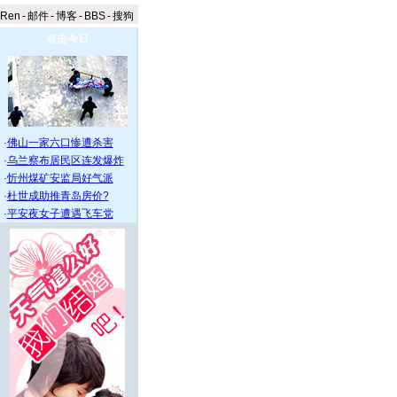
aRen
-
邮件
-
博客
-
BBS
-
搜狗
点击今日
·
佛山一家六口惨遭杀害
·
乌兰察布居民区连发爆炸
·
忻州煤矿安监局好气派
·
杜世成助推青岛房价?
·
平安夜女子遭遇飞车党