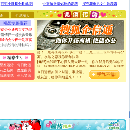
[圣诞节]
不只这样的日子才会想起你,而是这样的日子才
能正大光明地骚扰你,告诉你,圣诞要快乐!新年要快乐!天天
都要快乐噢!
通
性感丽人
[圣诞节]
奉上一颗祝福的心,在这个特别的日子里,愿幸福,
精品专题推荐
如意,快乐,鲜花,一切美好的祝愿与你同在.圣诞快乐!
[元旦]
看到你我会触电；看不到你我要充电；没有你我会
短信企业通秀百变功能
断电。爱你是我职业，想你是我事业，抱你是我特长，吻
浪漫情怀一起漫步音乐
你是我专业！水晶之恋祝你新年快乐
同城约会今夜告别寂寞
[元旦]
如果上天让我许三个愿望，一是今生今世和你在一
敢来挑战你的球技吗？
起；二是再生再世和你在一起；三是三生三世和你不再分
离。水晶之恋祝你新年快乐
精彩生活
[元旦]
当我狠下心扭头离去那一刻，你在我身后无助地哭
泣，这痛楚让我明白我多么爱你。我转身抱住你：这猪不
星座运势
每日财运
卖了。水晶之恋祝你新年快乐。
花边新闻
魔鬼辞典
今日运程如何？财运、事业运、
[春节]
风柔雨润好月圆，半岛铁盒伴身边，每日尽显开心
情感测试
生活笑话
桃花运，给你详细道来！！！
颜！冬去春来似水如烟，劳碌人生需尽欢！听一曲轻歌，
道一声平安！新年吉祥万事如愿
[春节]
传说薰衣草有四片叶子：第一片叶子是信仰，第二
片叶子是希望，第三片叶子是爱情，第四片叶子是幸运。
送你一棵薰衣草，愿你新年快乐！
[圣诞节]
圣诞节到了，想想没什么送给你的，又不打算给
你太多，只有给你五千万：千万快乐！千万要健康！千万
要平安！千万要知足！千万不要忘记我！
[圣诞节]
不只这样的日子才会想起你,而是这样的日子才
能正大光明地骚扰你,告诉你,圣诞要快乐!新年要快乐!天天
都要快乐噢!