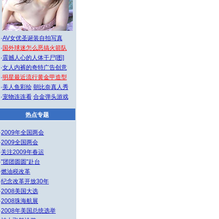
·
AV女优圣诞装自拍写真
·
国外球迷怎么恶搞火箭队
·
震撼人心的人体干尸[图]
·
女人内裤的奇特广告创意
·
明星最近流行黄金甲造型
·
美人鱼彩绘
朝比奈真人秀
·
宠物连连看
合金弹头游戏
热点专题
·
2009年全国两会
·
2009全国两会
·
关注2009年春运
·
"团团圆圆"赴台
·
燃油税改革
·
纪念改革开放30年
·
2008美国大选
·
2008珠海航展
·
2008年美国总统选举