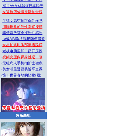
·
裸拼AV女优翁红日本脱光
·
女孩旅店偷情被暗拍全程
·
半裸女高空玩跳伞乳横飞
·
用胸推拿的异性泰式按摩
·
李倩蓉放荡全裸照性感照
·
游戏MM选拔现场随便碰臀
·
女星拍戏时胸部惨遭蹂躏
·
老板电脑里和二奶开房照
·
视频女屋内裸身挑逗一幕
·
无耻病人手机拍护士裙底
·
美女明星透视装近乎全裸
·
惊！世界各地的怪物(图)
娱乐基地