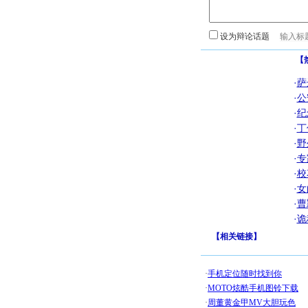
设为辩论话题
【
·
萨
·
公
·
纪
·
丁
·
野
·
专
·
校
·
女
·
曹
·
诡
【
相关链接
】