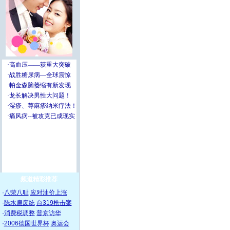
频道精彩推荐
·
八荣八耻
应对油价上涨
·
陈水扁废统
台319枪击案
·
消费税调整
普京访华
·
2006德国世界杯
奥运会