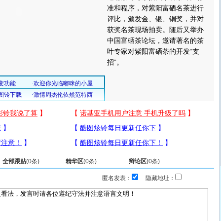
准和程序，对紫阳富硒名茶进行
评比，颁发金、银、铜奖，并对
获奖名茶现场拍卖。随后又举办
中国富硒茶论坛，邀请著名的茶
叶专家对紫阳富硒茶的开发“支
招”。
全部跟贴
(
0
条)
精华区
(
0
条)
辩论区
(
0
条)
匿名发表：
隐藏地址：