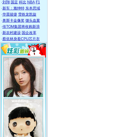
·
刘翔
国足
科比
NBA
F1
·
新车：雅绅特
东本思域
·
华晨骏捷
雪铁龙凯旋
·
奥斯卡金像奖
馒头血案
·
传TOM集团将收购新浪
·
新农村建设
国企改革
·
蔡依林身着CPU芯片衣