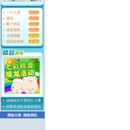
一个人哭
退后
断了的弦
还是朋友
水晶蜻蜓
唱给你的歌
迷糊娃娃可爱粉红卡通
四季美眉给你最想要的
搜狐分类
·
搜狐商机