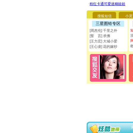
搜狐短信
小灵
三星图铃专区
[周杰伦] 千里之外
[誓 言] 求佛
[王力宏] 大城小爱
[王心凌] 花的嫁纱