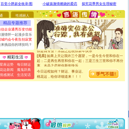
你太多，只有给你五千万：千万快乐！千万要健康！千万
要平安！千万要知足！千万不要忘记我！
[圣诞节]
不只这样的日子才会想起你,而是这样的日子才
通
性感丽人
能正大光明地骚扰你,告诉你,圣诞要快乐!新年要快乐!天天
精品专题推荐
都要快乐噢!
[圣诞节]
奉上一颗祝福的心,在这个特别的日子里,愿幸福,
短信企业通秀百变功能
如意,快乐,鲜花,一切美好的祝愿与你同在.圣诞快乐!
浪漫情怀一起漫步音乐
[元旦]
看到你我会触电；看不到你我要充电；没有你我会
同城约会今夜告别寂寞
断电。爱你是我职业，想你是我事业，抱你是我特长，吻
敢来挑战你的球技吗？
你是我专业！水晶之恋祝你新年快乐
[元旦]
如果上天让我许三个愿望，一是今生今世和你在一
精彩生活
起；二是再生再世和你在一起；三是三生三世和你不再分
离。水晶之恋祝你新年快乐
星座运势
每日财运
[元旦]
当我狠下心扭头离去那一刻，你在我身后无助地哭
花边新闻
魔鬼辞典
今日运程如何？财运、事业运、
泣，这痛楚让我明白我多么爱你。我转身抱住你：这猪不
情感测试
生活笑话
桃花运，给你详细道来！！！
卖了。水晶之恋祝你新年快乐。
[春节]
风柔雨润好月圆，半岛铁盒伴身边，每日尽显开心
颜！冬去春来似水如烟，劳碌人生需尽欢！听一曲轻歌，
道一声平安！新年吉祥万事如愿
[春节]
传说薰衣草有四片叶子：第一片叶子是信仰，第二
片叶子是希望，第三片叶子是爱情，第四片叶子是幸运。
送你一棵薰衣草，愿你新年快乐！
[圣诞节]
圣诞节到了，想想没什么送给你的，又不打算给
你太多，只有给你五千万：千万快乐！千万要健康！千万
要平安！千万要知足！千万不要忘记我！
[圣诞节]
不只这样的日子才会想起你,而是这样的日子才