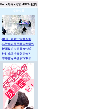
aRen
-
邮件
-
博客
-
BBS
-
搜狗
点击今日
·
佛山一家六口惨遭杀害
·
乌兰察布居民区连发爆炸
·
忻州煤矿安监局好气派
·
杜世成助推青岛房价?
·
平安夜女子遭遇飞车党