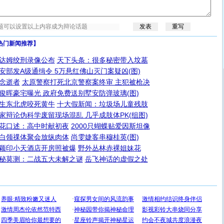
热门新闻推荐】
达姆绞刑录像公布
天下头条：很多秘密带入坟墓
安部发A级通缉令 5万悬红佛山灭门案疑凶(图)
念逝者
太原警察打死北京警察案终审 主犯被枪决
俊晖豪宅曝光 政府免费送别墅安防弹玻璃(图)
生东北虎咬死黄牛
十大假新闻：垃圾场儿童残肢
家辩论伪科学废留现场混乱 几乎成肢体PK(组图)
花口述：高中时献初夜
2000只蝴蝶贴爱因斯坦像
白领祼体聚会放纵肉体
尚雯婕客串穆桂英(图)
颖印小天酒店开房照被爆
野外丛林赤裸姐妹花
秘莫测：二战五大未解之谜
岳飞神话的虚假之处
[圣诞节]
圣诞节到了，想想没什么送给你的，又不打算给