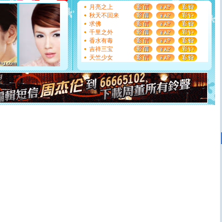
能正大光明地骚扰你,告诉你,圣诞要快乐!新年要快乐!天天
月亮之上
都要快乐噢!
秋天不回来
[圣诞节]
奉上一颗祝福的心,在这个特别的日子里,愿幸福,
求佛
如意,快乐,鲜花,一切美好的祝愿与你同在.圣诞快乐!
千里之外
[元旦]
看到你我会触电；看不到你我要充电；没有你我会
香水有毒
断电。爱你是我职业，想你是我事业，抱你是我特长，吻
吉祥三宝
你是我专业！水晶之恋祝你新年快乐
天竺少女
[元旦]
如果上天让我许三个愿望，一是今生今世和你在一
起；二是再生再世和你在一起；三是三生三世和你不再分
离。水晶之恋祝你新年快乐
[元旦]
当我狠下心扭头离去那一刻，你在我身后无助地哭
泣，这痛楚让我明白我多么爱你。我转身抱住你：这猪不
卖了。水晶之恋祝你新年快乐。
[春节]
风柔雨润好月圆，半岛铁盒伴身边，每日尽显开心
颜！冬去春来似水如烟，劳碌人生需尽欢！听一曲轻歌，
道一声平安！新年吉祥万事如愿
[春节]
传说薰衣草有四片叶子：第一片叶子是信仰，第二
片叶子是希望，第三片叶子是爱情，第四片叶子是幸运。
送你一棵薰衣草，愿你新年快乐！