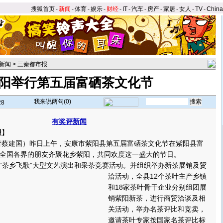
搜狐首页
-
新闻
-
体育
-
娱乐
-
财经
-
IT
-
汽车
-
房产
-
家居
-
女人
-
TV
-
Chin
新闻
>
三秦都市报
阳举行第五届富硒茶文化节
我来说两句(
0
)
28
有奖评新闻
报
】
蔡建国）昨日上午，安康市紫阳县第五届富硒茶文化节在紫阳县富
全国各界的朋友齐聚花乡紫阳，共同欢度这一盛大的节日。
茶乡飞歌”大型文艺演出和采茶竞赛活动。
并组织举办新茶展销及贸
洽活动，全县12个茶叶主产乡镇
和18家茶叶骨干企业分别组团展
销紫阳新茶，进行商贸洽谈及相
关活动，举办名茶评比和竞卖，
邀请茶叶专家按国家名茶评比标