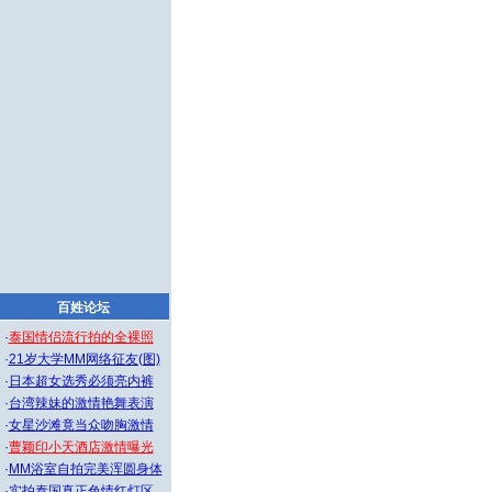
百姓论坛
·
泰国情侣流行拍的全裸照
·
21岁大学MM网络征友(图)
·
日本超女选秀必须亮内裤
·
台湾辣妹的激情艳舞表演
·
女星沙滩竟当众吻胸激情
·
曹颖印小天酒店激情曝光
·
MM浴室自拍完美浑圆身体
·
实拍泰国真正色情红灯区