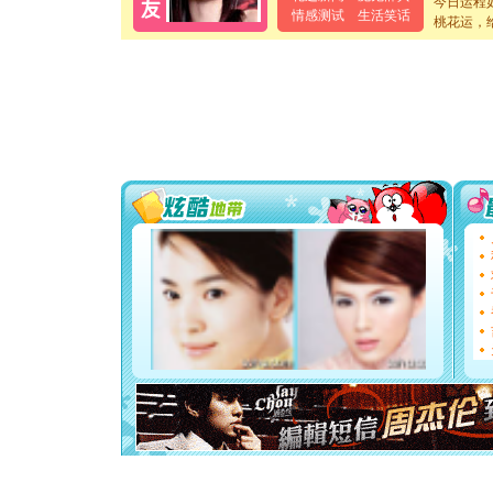
泣，这痛
今日运程
情感测试
生活笑话
卖了。水
桃花运，
[春节]
风
颜！冬去
道一声平
[春节]
传
片叶子是
送你一棵
[圣诞节]
你太多，
要平安！
[圣诞节]
能正大光明
都要快乐噢
[圣诞节]
如意,快乐
[元旦]
看
断电。爱
你是我专
[元旦]
如
起；二是
离。水晶
[元旦]
当
泣，这痛
卖了。水
[春节]
风
颜！冬去