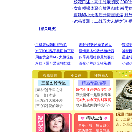
·
校花口述：高中时献初夜
200
·
女白领祼体聚会放纵肉体
尚雯婕
·
曹颖印小天酒店开房照被爆
野
·
诡秘莫测：二战五大未解之谜
【
相关链接
】
[圣诞节]
你太多，
要平安！
[圣诞节]
搜狐短信
小灵通
性感丽人
能正大光明
都要快乐噢
三星图铃专区
精品专题推荐
[圣诞节]
短信企业通秀百变功能
[周杰伦] 千里之外
如意,快乐
浪漫情怀一起漫步音乐
[誓 言] 求佛
[元旦]
看
同城约会今夜告别寂寞
[王力宏] 大城小爱
断电。爱
敢来挑战你的球技吗？
[王心凌] 花的嫁纱
你是我专
[元旦]
如
起；二是
精彩生活
离。水晶
星座运势
每日财运
[元旦]
当
花边新闻
魔鬼辞典