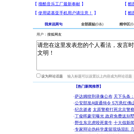
我来说两句
全部跟贴
(
0
条)
精华区
(
0
用户：
设为辩论话题
【热门新闻推荐】
·
萨达姆绞刑录像公布
天下头条
·
公安部发A级通缉令 5万悬红佛山
·
纪念逝者
太原警察打死北京警察
·
丁俊晖豪宅曝光 政府免费送别墅
·
野生东北虎咬死黄牛
十大假新
·
专家辩论伪科学废留现场混乱 几