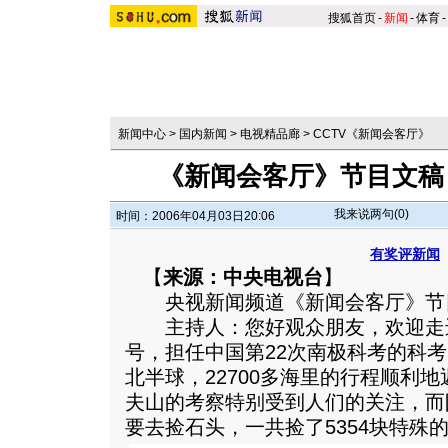
搜狐首页
-
新闻
-
体育
-
新闻中心
>
国内新闻
>
电视精品廊
>
CCTV《新闻会客厅》
《新闻会客厅》节目文稿
我来说两句(
0
)
时间：2006年04月03日20:06
有奖评新闻
【
来源：中央电视台
】
央视新闻频道《新闻会客厅》节
主持人：您好观众朋友，欢迎走进
号，担任中国第22次南极科考的科考
北半球，22700多海里的行程顺利
夫山的考察特别受到人们的关注，而
要去捡石头，一共捡了5354块特殊