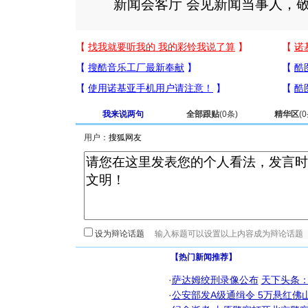
新闻会客厅 会见新闻当事人，敬
我来说两句
全部跟贴
(
0
条)
精华区
(
0
用户：
设为辩论话题
【热门新闻推荐】
·
萨达姆绞刑录像公布
天下头条
·
公安部发A级通缉令 5万悬红佛山