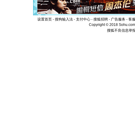
泣，这痛
卖了。水
[春节]
风
颜！冬去
设置首页
-
搜狗输入法
-
支付中心
-
搜狐招聘
-
广告服务
-
客
道一声平
Copyright © 2018 Sohu.com I
[春节]
传
搜狐不良信息举
片叶子是
送你一棵