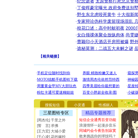
·
纪念逝者
太原警察打死北京警察
·
丁俊晖豪宅曝光 政府免费送别墅
·
野生东北虎咬死黄牛
十大假新
·
专家辩论伪科学废留现场混乱 几
·
校花口述：高中时献初夜
200
·
女白领祼体聚会放纵肉体
尚雯婕
·
曹颖印小天酒店开房照被爆
野
·
诡秘莫测：二战五大未解之谜
【
相关链接
】
[圣诞节]
你太多，
要平安！
[圣诞节]
能正大光明
都要快乐噢
搜狐短信
小灵通
性感丽人
[圣诞节]
三星图铃专区
精品专题推荐
如意,快乐
短信企业通秀百变功能
[周杰伦] 千里之外
[元旦]
看
浪漫情怀一起漫步音乐
断电。爱
[誓 言] 求佛
同城约会今夜告别寂寞
你是我专
[王力宏] 大城小爱
[元旦]
如
敢来挑战你的球技吗？
[王心凌] 花的嫁纱