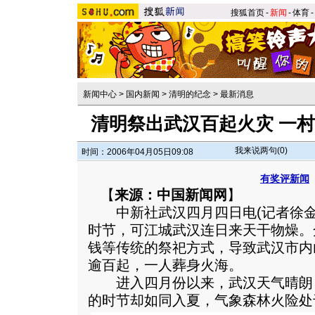
搜狐首页
-
新闻
-
体育
-
新闻中心
>
国内新闻
>
清明的纪念
>
最新消息
清明祭出武汉百起火灾 一
我来说两句(
0
)
时间：2006年04月05日09:08
有奖评新闻
【
来源：中国新闻网
】
中新社武汉四月四日电(记者徐金波
时节，可江城武汉连日来天干物燥。
钱等传统的祭祀方式，导致武汉市内
逾百起，一人葬身火海。
进入四月份以来，武汉天气晴朗
的时节却如同入夏，气象森林火险处