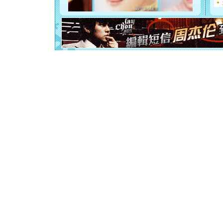
你是我专
[元旦]
如
起；二是
离。水晶
[元旦]
当
泣，这痛
卖了。水
[春节]
风
颜！冬去
道一声平
[春节]
传
片叶子是
送你一棵