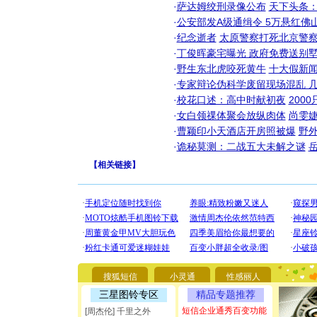
·
萨达姆绞刑录像公布
天下头条
·
公安部发A级通缉令 5万悬红佛山
·
纪念逝者
太原警察打死北京警察
·
丁俊晖豪宅曝光 政府免费送别墅
·
野生东北虎咬死黄牛
十大假新
·
专家辩论伪科学废留现场混乱 几
·
校花口述：高中时献初夜
200
·
女白领祼体聚会放纵肉体
尚雯婕
·
曹颖印小天酒店开房照被爆
野
·
诡秘莫测：二战五大未解之谜
【
相关链接
】
[圣诞节]
你太多，
要平安！
搜狐短信
小灵通
性感丽人
[圣诞节]
能正大光明
三星图铃专区
精品专题推荐
都要快乐噢
短信企业通秀百变功能
[周杰伦] 千里之外
[圣诞节]