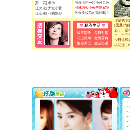
浪漫情怀一起漫步音乐
[誓 言] 求佛
如意,快乐
同城约会今夜告别寂寞
[王力宏] 大城小爱
[元旦]
看
敢来挑战你的球技吗？
[王心凌] 花的嫁纱
断电。爱
你是我专
[元旦]
如
精彩生活
起；二是
星座运势
每日财运
离。水晶
花边新闻
魔鬼辞典
[元旦]
当
今日运程
泣，这痛
情感测试
生活笑话
桃花运，
卖了。水
[春节]
风
颜！冬去
道一声平
[春节]
传
片叶子是
送你一棵
[圣诞节]
你太多，
要平安！
[圣诞节]
能正大光明
都要快乐噢
[圣诞节]
如意,快乐
[元旦]
看
断电。爱