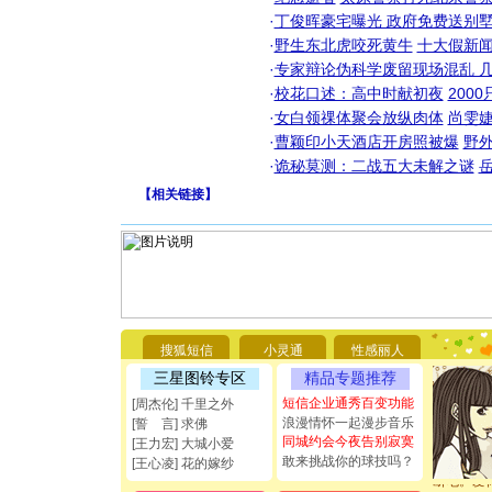
·
丁俊晖豪宅曝光 政府免费送别墅
·
野生东北虎咬死黄牛
十大假新
·
专家辩论伪科学废留现场混乱 几
·
校花口述：高中时献初夜
200
·
女白领祼体聚会放纵肉体
尚雯婕
·
曹颖印小天酒店开房照被爆
野
·
诡秘莫测：二战五大未解之谜
【
相关链接
】
[圣诞节]
你太多，
要平安！
搜狐短信
小灵通
性感丽人
[圣诞节]
三星图铃专区
精品专题推荐
能正大光明
都要快乐噢
短信企业通秀百变功能
[周杰伦] 千里之外
[圣诞节]
浪漫情怀一起漫步音乐
[誓 言] 求佛
如意,快乐
同城约会今夜告别寂寞
[王力宏] 大城小爱
[元旦]
看
敢来挑战你的球技吗？
[王心凌] 花的嫁纱
断电。爱