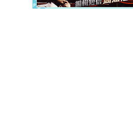
[元旦]
当
泣，这痛
卖了。水
[春节]
风
颜！冬去
道一声平
[春节]
传
片叶子是
送你一棵