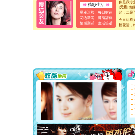
你是我专
精彩生活
[元旦]
如
起；二是
星座运势
每日财运
离。水晶
花边新闻
魔鬼辞典
今日运程
[元旦]
当
情感测试
生活笑话
桃花运，
泣，这痛
卖了。水
[春节]
风
颜！冬去
道一声平
[春节]
传
片叶子是
送你一棵
[圣诞节]
你太多，
要平安！
[圣诞节]
能正大光明
都要快乐噢
[圣诞节]
如意,快乐
[元旦]
看
断电。爱
你是我专
[元旦]
如
起；二是
离。水晶