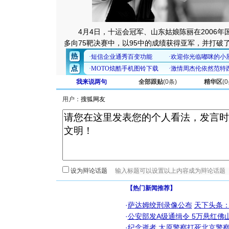
4月4日，十运会冠军、山东姑娘陈丽在2006年
多向75靶决赛中，以95中的成绩获得亚军，并打破
我来说两句
全部跟贴
(
0
条)
精华区
(
0
用户：
设为辩论话题
【热门新闻推荐】
·
萨达姆绞刑录像公布
天下头条
·
公安部发A级通缉令 5万悬红佛山
·
纪念逝者
太原警察打死北京警察