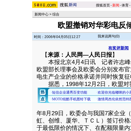
搜狐首页
-
新闻
-
体育
-
新闻中心
>
综合
欧盟撤销对华彩电反
我来说两句(
0
)
时间：2006年04月05日12:27
有奖评新闻
【
来源：人民网—人民日报
】
本报北京4月4日讯 记者许志峰从
欧盟部长理事会及欧委会分别发布官
电生产企业的价格承诺并同时恢复征
据悉，1998年12月2日，欧盟对
年8月29日，欧委会与我国7家企业
虹、创维、厦华、ＴＣＬ）签订价格
于最低限价的情况下、在配额限量内