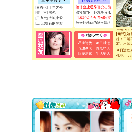
三星图铃专区
精品专题推荐
都要快乐噢
短信企业通秀百变功能
[圣诞节]
[周杰伦] 千里之外
如意,快乐
浪漫情怀一起漫步音乐
[誓 言] 求佛
[元旦]
看
同城约会今夜告别寂寞
[王力宏] 大城小爱
断电。爱
敢来挑战你的球技吗？
[王心凌] 花的嫁纱
你是我专
[元旦]
如
精彩生活
起；二是
离。水晶
星座运势
每日财运
[元旦]
当
花边新闻
魔鬼辞典
今日运程
泣，这痛
情感测试
生活笑话
桃花运，
卖了。水
[春节]
风
颜！冬去
道一声平
[春节]
传
片叶子是
送你一棵
[圣诞节]
你太多，
要平安！
[圣诞节]
能正大光明
都要快乐噢
[圣诞节]
如意,快乐