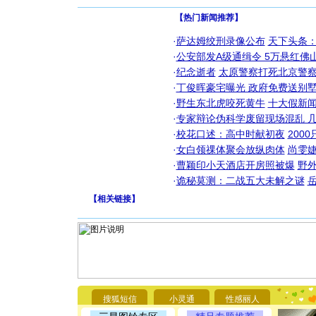
【热门新闻推荐】
·
萨达姆绞刑录像公布
天下头条
·
公安部发A级通缉令 5万悬红佛山
·
纪念逝者
太原警察打死北京警察
·
丁俊晖豪宅曝光 政府免费送别墅
·
野生东北虎咬死黄牛
十大假新
·
专家辩论伪科学废留现场混乱 几
·
校花口述：高中时献初夜
200
·
女白领祼体聚会放纵肉体
尚雯婕
·
曹颖印小天酒店开房照被爆
野
·
诡秘莫测：二战五大未解之谜
【
相关链接
】
[圣诞节]
你太多，
要平安！
[圣诞节]
搜狐短信
小灵通
性感丽人
能正大光明