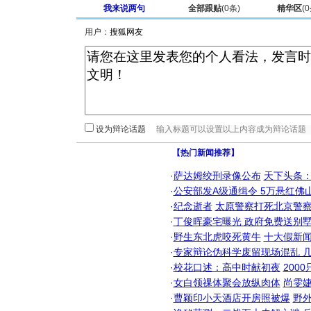
我来说两句
全部跟贴
(
0
条)
精华区
(
0
用户：
设为辩论话题
【热门新闻推荐】
·
萨达姆绞刑录像公布
天下头条
·
公安部发A级通缉令 5万悬红佛山
·
纪念逝者
太原警察打死北京警察
·
丁俊晖豪宅曝光 政府免费送别墅
·
野生东北虎咬死黄牛
十大假新
·
专家辩论伪科学废留现场混乱 几
·
校花口述：高中时献初夜
200
·
女白领祼体聚会放纵肉体
尚雯婕
·
曹颖印小天酒店开房照被爆
野