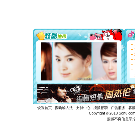
道一声平
[春节]
传
片叶子是
送你一棵
[圣诞节]
你太多，
要平安！
[圣诞节]
能正大光明
都要快乐噢
[圣诞节]
如意,快乐
[元旦]
看
断电。爱
你是我专
[元旦]
如
起；二是
离。水晶
[元旦]
当
泣，这痛
卖了。水
设置首页
-
搜狗输入法
-
支付中心
-
搜狐招聘
-
广告服务
-
客
[春节]
风
Copyright © 2018 Sohu.com I
颜！冬去
搜狐不良信息举
道一声平
[春节]
传
片叶子是