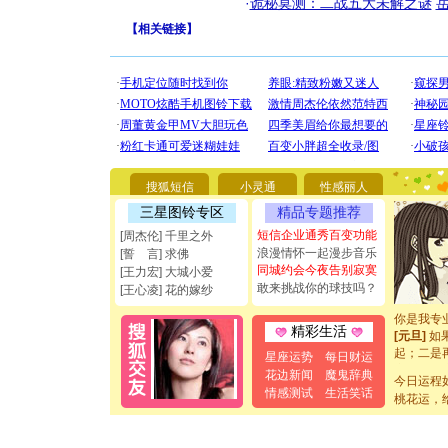
·
诡秘莫测：二战五大未解之谜
【
相关链接
】
[圣诞节]
你太多，
要平安！
搜狐短信
小灵通
性感丽人
[圣诞节]
能正大光明
三星图铃专区
精品专题推荐
都要快乐噢
短信企业通秀百变功能
[周杰伦] 千里之外
[圣诞节]
浪漫情怀一起漫步音乐
[誓 言] 求佛
如意,快乐
同城约会今夜告别寂寞
[王力宏] 大城小爱
[元旦]
看
敢来挑战你的球技吗？
[王心凌] 花的嫁纱
断电。爱
你是我专
[元旦]
如
精彩生活
起；二是
星座运势
每日财运
离。水晶
花边新闻
魔鬼辞典
[元旦]
当
今日运程
情感测试
生活笑话
泣，这痛
桃花运，
卖了。水
[春节]
风
颜！冬去