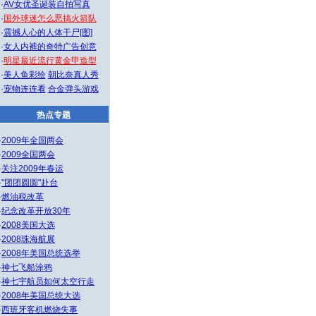
·
AV女优圣诞装自拍写真
·
国外球迷怎么恶搞火箭队
·
震撼人心的人体干尸[图]
·
女人内裤的奇特广告创意
·
明星最近流行黄金甲造型
·
美人鱼彩绘
朝比奈真人秀
·
宠物连连看
合金弹头游戏
热点专题
·
2009年全国两会
·
2009全国两会
·
关注2009年春运
·
"团团圆圆"赴台
·
燃油税改革
·
纪念改革开放30年
·
2008美国大选
·
2008珠海航展
·
2008年美国总统选举
·
神七飞船涂鸦
·
神七宇航员如何太空行走
·
2008年美国总统大选
·
西班牙客机燃烧失事