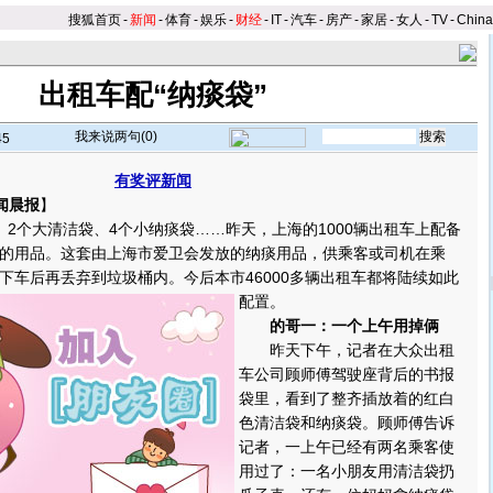
搜狐首页
-
新闻
-
体育
-
娱乐
-
财经
-
IT
-
汽车
-
房产
-
家居
-
女人
-
TV
-
Chin
出租车配“纳痰袋”
我来说两句(
0
)
45
有奖评新闻
闻晨报
】
个大清洁袋、4个小纳痰袋……昨天，上海的1000辆出租车上配备
的用品。这套由上海市爱卫会发放的纳痰用品，供乘客或司机在乘
下车后再丢弃到垃圾桶内。
今后本市46000多辆出租车都将陆续如此
配置。
的哥一：一个上午用掉俩
昨天下午，记者在大众出租
车公司顾师傅驾驶座背后的书报
袋里，看到了整齐插放着的红白
色清洁袋和纳痰袋。顾师傅告诉
记者，一上午已经有两名乘客使
用过了：一名小朋友用清洁袋扔