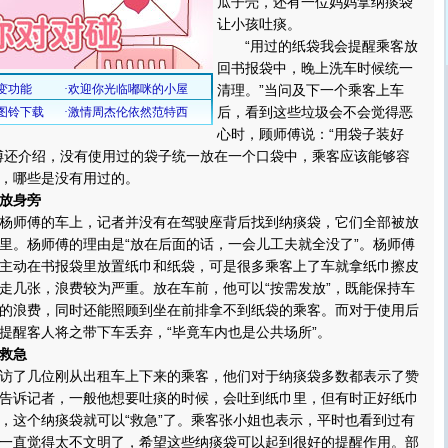
瓜子壳，还有一位妈妈拿纳痰袋
让小孩吐痰。
“用过的纸袋我会提醒乘客放
回书报袋中，晚上洗车时候统一
清理。”当问及下一个乘客上车
后，看到这些垃圾会不会觉得恶
心时，顾师傅说：“用袋子装好
傅还介绍，没有使用过的袋子统一放在一个口袋中，乘客应该能够容
，哪些是没有用过的。
放身旁
师傅的车上，记者并没有在驾驶座背后找到纳痰袋，它们全部被放
里。杨师傅的理由是“放在后面的话，一会儿工夫就全没了”。杨师傅
主动在书报袋里放置纸巾和纸袋，可是很多乘客上了车就拿纸巾擦皮
走几张，浪费较为严重。放在车前，他可以“按需发放”，既能保持车
的浪费，同时还能照顾到坐在前排拿不到纸袋的乘客。而对于使用后
提醒客人将之带下车丢弃，“毕竟车内也是公共场所”。
救急
了几位刚从出租车上下来的乘客，他们对于纳痰袋多数都表示了赞
告诉记者，一般他想要吐痰的时候，会吐到纸巾里，但有时正好纸巾
，这个纳痰袋就可以“救急”了。乘客张小姐也表示，平时也看到过有
一直觉得太不文明了，希望这些纳痰袋可以起到很好的提醒作用。部