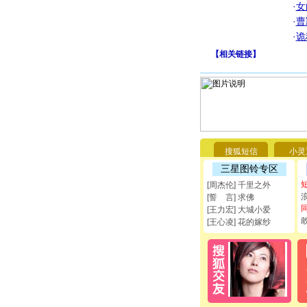
·
女
·
曹
·
诡
【
相关链接
】
搜狐短信
小灵
三星图铃专区
[周杰伦] 千里之外
[誓 言] 求佛
[王力宏] 大城小爱
[王心凌] 花的嫁纱