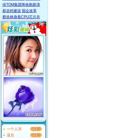
·
传TOM集团将收购新浪
·
新农村建设
国企改革
·
蔡依林身着CPU芯片衣
一个人哭
退后