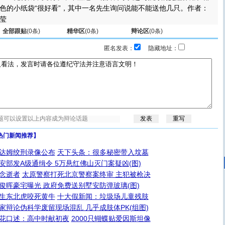
色的小纸袋“很好看”，其中一名先生询问说能不能送他几只。作者：
莹
全部跟贴
(
0
条)
精华区
(
0
条)
辩论区
(
0
条)
匿名发表：
隐藏地址：
热门新闻推荐】
达姆绞刑录像公布
天下头条：很多秘密带入坟墓
安部发A级通缉令 5万悬红佛山灭门案疑凶(图)
念逝者
太原警察打死北京警察案终审 主犯被枪决
俊晖豪宅曝光 政府免费送别墅安防弹玻璃(图)
生东北虎咬死黄牛
十大假新闻：垃圾场儿童残肢
家辩论伪科学废留现场混乱 几乎成肢体PK(组图)
花口述：高中时献初夜
2000只蝴蝶贴爱因斯坦像