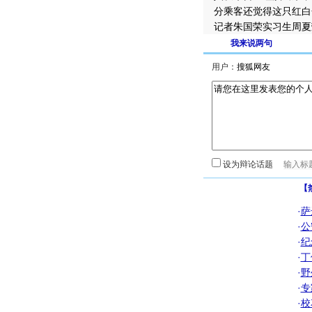
分乘客还觉得这只红白
记者朱国荣实习生周夏
我来说两句
用户：
设为辩论话题
【
·
萨
·
公
·
纪
·
丁
·
野
·
专
·
校