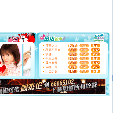
[圣诞节]
圣诞节到了，想想没什么送给你的，又不打算给
你太多，只有给你五千万：千万快乐！千万要健康！千万
要平安！千万要知足！千万不要忘记我！
[圣诞节]
不只这样的日子才会想起你,而是这样的日子才
能正大光明地骚扰你,告诉你,圣诞要快乐!新年要快乐!天天
都要快乐噢!
[圣诞节]
奉上一颗祝福的心,在这个特别的日子里,愿幸福,
如意,快乐,鲜花,一切美好的祝愿与你同在.圣诞快乐!
[元旦]
看到你我会触电；看不到你我要充电；没有你我会
断电。爱你是我职业，想你是我事业，抱你是我特长，吻
你是我专业！水晶之恋祝你新年快乐
月亮之上
[元旦]
如果上天让我许三个愿望，一是今生今世和你在一
秋天不回来
起；二是再生再世和你在一起；三是三生三世和你不再分
求佛
离。水晶之恋祝你新年快乐
千里之外
[元旦]
当我狠下心扭头离去那一刻，你在我身后无助地哭
香水有毒
泣，这痛楚让我明白我多么爱你。我转身抱住你：这猪不
吉祥三宝
卖了。水晶之恋祝你新年快乐。
天竺少女
[春节]
风柔雨润好月圆，半岛铁盒伴身边，每日尽显开心
颜！冬去春来似水如烟，劳碌人生需尽欢！听一曲轻歌，
道一声平安！新年吉祥万事如愿
[春节]
传说薰衣草有四片叶子：第一片叶子是信仰，第二
片叶子是希望，第三片叶子是爱情，第四片叶子是幸运。
送你一棵薰衣草，愿你新年快乐！