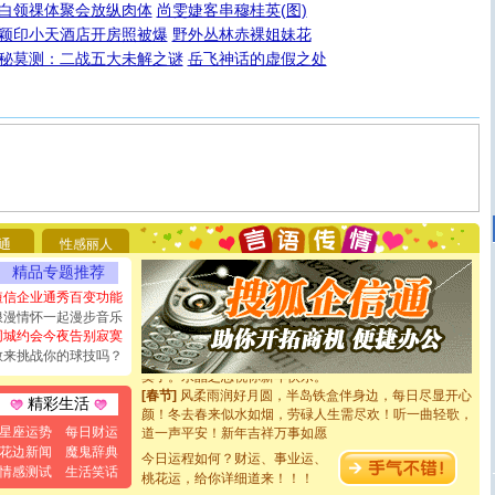
白领祼体聚会放纵肉体
尚雯婕客串穆桂英(图)
颖印小天酒店开房照被爆
野外丛林赤裸姐妹花
秘莫测：二战五大未解之谜
岳飞神话的虚假之处
[圣诞节]
圣诞节到了，想想没什么送给你的，又不打算给
你太多，只有给你五千万：千万快乐！千万要健康！千万
要平安！千万要知足！千万不要忘记我！
[圣诞节]
不只这样的日子才会想起你,而是这样的日子才
能正大光明地骚扰你,告诉你,圣诞要快乐!新年要快乐!天天
都要快乐噢!
[圣诞节]
奉上一颗祝福的心,在这个特别的日子里,愿幸福,
如意,快乐,鲜花,一切美好的祝愿与你同在.圣诞快乐!
[元旦]
看到你我会触电；看不到你我要充电；没有你我会
断电。爱你是我职业，想你是我事业，抱你是我特长，吻
通
性感丽人
你是我专业！水晶之恋祝你新年快乐
精品专题推荐
[元旦]
如果上天让我许三个愿望，一是今生今世和你在一
起；二是再生再世和你在一起；三是三生三世和你不再分
短信企业通秀百变功能
离。水晶之恋祝你新年快乐
浪漫情怀一起漫步音乐
[元旦]
当我狠下心扭头离去那一刻，你在我身后无助地哭
同城约会今夜告别寂寞
泣，这痛楚让我明白我多么爱你。我转身抱住你：这猪不
敢来挑战你的球技吗？
卖了。水晶之恋祝你新年快乐。
[春节]
风柔雨润好月圆，半岛铁盒伴身边，每日尽显开心
精彩生活
颜！冬去春来似水如烟，劳碌人生需尽欢！听一曲轻歌，
道一声平安！新年吉祥万事如愿
星座运势
每日财运
[春节]
传说薰衣草有四片叶子：第一片叶子是信仰，第二
花边新闻
魔鬼辞典
今日运程如何？财运、事业运、
片叶子是希望，第三片叶子是爱情，第四片叶子是幸运。
情感测试
生活笑话
桃花运，给你详细道来！！！
送你一棵薰衣草，愿你新年快乐！