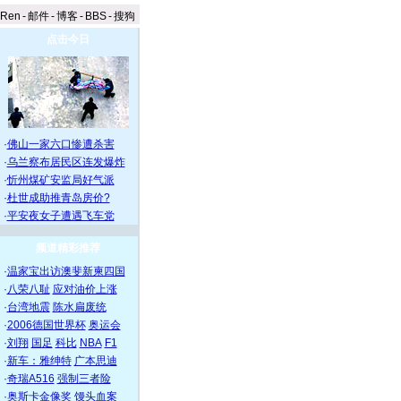
aRen
-
邮件
-
博客
-
BBS
-
搜狗
点击今日
·
佛山一家六口惨遭杀害
·
乌兰察布居民区连发爆炸
·
忻州煤矿安监局好气派
·
杜世成助推青岛房价?
·
平安夜女子遭遇飞车党
频道精彩推荐
·
温家宝出访澳斐新柬四国
·
八荣八耻
应对油价上涨
·
台湾地震
陈水扁废统
·
2006德国世界杯
奥运会
·
刘翔
国足
科比
NBA
F1
·
新车：雅绅特
广本思迪
·
奇瑞A516
强制三者险
·
奥斯卡金像奖
馒头血案