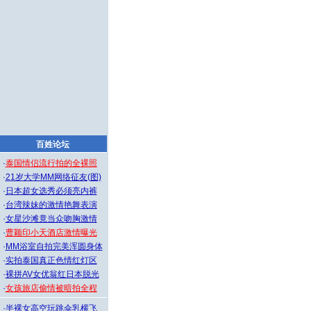
百姓论坛
·
泰国情侣流行拍的全裸照
·
21岁大学MM网络征友(图)
·
日本超女选秀必须亮内裤
·
台湾辣妹的激情艳舞表演
·
女星沙滩竟当众吻胸激情
·
曹颖印小天酒店激情曝光
·
MM浴室自拍完美浑圆身体
·
实拍泰国真正色情红灯区
·
裸拼AV女优翁红日本脱光
·
女孩旅店偷情被暗拍全程
·
半裸女高空玩跳伞乳横飞