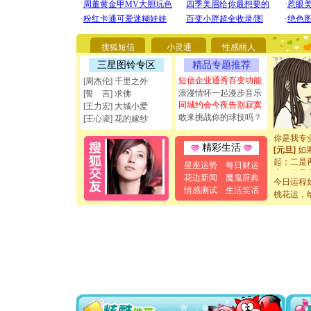
[圣诞节]
你太多，
要平安！
搜狐短信
小灵通
性感丽人
[圣诞节]
能正大光明
三星图铃专区
精品专题推荐
都要快乐噢
短信企业通秀百变功能
[周杰伦] 千里之外
[圣诞节]
浪漫情怀一起漫步音乐
[誓 言] 求佛
如意,快乐
同城约会今夜告别寂寞
[王力宏] 大城小爱
[元旦]
看
敢来挑战你的球技吗？
[王心凌] 花的嫁纱
断电。爱
你是我专
[元旦]
如
精彩生活
起；二是
星座运势
每日财运
离。水晶
花边新闻
魔鬼辞典
[元旦]
当
今日运程
情感测试
生活笑话
泣，这痛
桃花运，
卖了。水
[春节]
风
颜！冬去
道一声平
[春节]
传
片叶子是
送你一棵
[圣诞节]
你太多，
要平安！