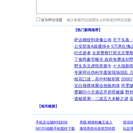
设为辩论话题
【热门新闻推荐】
·
萨达姆绞刑录像公布
天下头条
·
公安部发A级通缉令 5万悬红佛山
·
纪念逝者
太原警察打死北京警察
·
丁俊晖豪宅曝光 政府免费送别墅
·
野生东北虎咬死黄牛
十大假新
·
专家辩论伪科学废留现场混乱 几
·
校花口述：高中时献初夜
200
·
女白领祼体聚会放纵肉体
尚雯婕
·
曹颖印小天酒店开房照被爆
野
·
诡秘莫测：二战五大未解之谜
【
相关链接
】