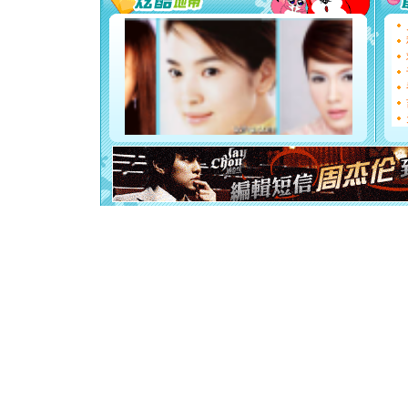
[圣诞节]
能正大光明
都要快乐噢
[圣诞节]
如意,快乐
[元旦]
看
断电。爱
你是我专
[元旦]
如
起；二是
离。水晶
[元旦]
当
泣，这痛
卖了。水
[春节]
风
颜！冬去
道一声平
[春节]
传
片叶子是
送你一棵