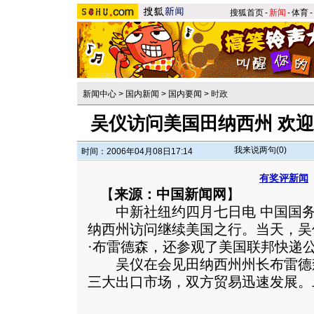
搜狐首页
-
新闻
-
体育
-
新闻中心
>
国内新闻
>
国内要闻
>
时政
吴仪访问美国田纳西州 欢
我来说两句(
0
)
时间：2006年04月08日17:14
有奖评新闻
【
来源：中国新闻网
】
中新社纽约四月七日电 中国国务
纳西州访问继续美国之行。当天，吴
·布雷德森，还参观了美国联邦快递
吴仪在会见田纳西州州长布雷德
三大出口市场，双方贸易迅速发展。